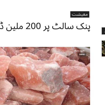
معیشت
پنک سالٹ پر 200 ملین ڈالر کی سرمایہ کاری