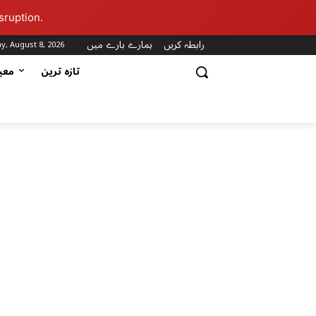
sruption.
رابطہ کریں
ہمارے بارے میں
y, August 8, 2026
تازہ ترین
مع