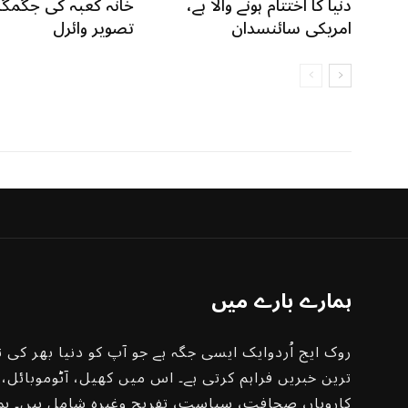
دنیا کا اختتام ہونے والا ہے،
خانہ کعبہ کی جگمگا
امریکی سائنسدان
تصویر وائرل
ہمارے بارے میں
روک ایج اُردوایک ایسی جگہ ہے جو آپ کو دنیا بھر کی ت
ترین خبریں فراہم کرتی ہے۔ اس میں کھیل، آٹوموبائل،
کاروبار، صحافت، سیاست، تفریح ​​وغیرہ شامل ہیں۔ ہم