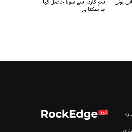
تی ہوئی
سم کارڈز سے سونا حاصل کیا
جا سکتا ہے
ازہ
اری