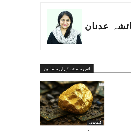
ئشہ عدنان
اسی مصنف کے اور مضامین
ٹیکنالوجی