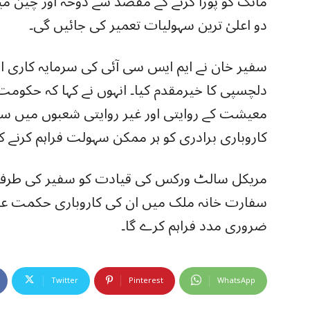
مانگ کو پورا کرنے کے مقصد سے دوحہ اور چین 
دو اعلیٰ ترین سہولیات تعمیر کی جائیں گی۔
سفیر خان نے ایم ایس سی آئی کی سرمایہ کاری او
دلچسپی کا خیرمقدم کیا۔ انہوں نے کہا کہ حکومت 
معیشت کے روایتی اور غیر روایتی شعبوں میں سرما
کاروباری برادری کو ہر ممکن سہولت فراہم کرنے کے 
مریکل سالٹ ورکس کی قیادت کو سفیر کی طر
سفارت خانہ ملک میں ان کی کاروباری حکمت عملی
ضروری مدد فراہم کرے گا۔
Twitter
Pinterest
WhatsApp