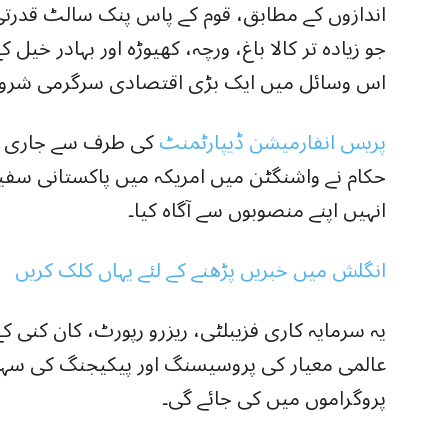
جو زیادہ تر کالا باغ، ورچہ، کھیوڑہ اور بہادر خیل
اس وسائل میں ایک بڑی اقتصادی سرگرمی شروع
پریس انفارمیشن ڈیپارٹمنٹ
کی طرف سے جاری کر
حکام نے واشنگٹن میں امریکہ میں پاکستانی سفی
انہیں اپنے منصوبوں سے آگاہ کیا۔
انگلش میں خبریں پڑھنے کے لئے یہاں کلک کریں
یہ سرمایہ کاری فزیبلٹی، ریزرو رپورٹ، کان کنی کے
عالمی معیار کی پروسیسنگ اور پیکیجنگ کی سہو
پروگراموں میں کی جائے گی۔