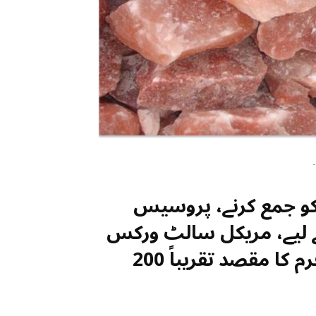
-
کو جمع کرنے، پروسیس
کے لیے، مریکل سالٹ ورکس
کلیکٹیو انکارپوریٹیڈ نامی امریکی فرم کا مقصد تقریباً 200