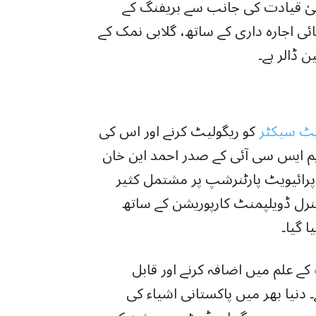
لیٰ قیادت کی جانب سے بریفنگ کے
یائی اجارہ داری کے ساتھ، گلابی نمک کے
یٹ سیکٹر
کو ریگولیٹ کرنے اور اس کی
م ایس سی آئی کے صدر احمد این خان
پرائیویٹ پارٹنرشپ پر مشتمل کثیر
نرل ڈویلپمنٹ کارپوریشن کے ساتھ
 گیا۔
کے علم میں اضافہ کرنے اور قابل
کی امید ہے۔ دنیا بھر میں پاکستانی اشیاء کی