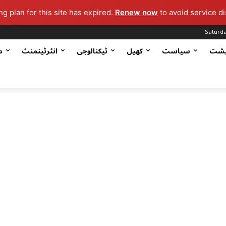
g plan for this site has expired.
Renew now
to avoid service di
Saturda
یشت
سیاست
کھیل
ٹیکنالوجی
انٹرٹینمنٹ
د