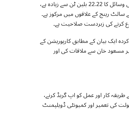
اندازوں کے مطابق، قوم کے پاس پنک سالٹ قدرتی وسائل کا 22.22 بلین ٹن سے زیادہ ہے،
 کے سالٹ رینج کے علاقوں میں مرکوز ہے۔
 کرنے کی زبردست صلاحیت ہے۔
دہ ایک بیان کے مطابق کارپوریشن کے
ر مسعود خان سے ملاقات کی اور
 طریقہ کار اور عمل کو اپ گریڈ کرنے،
لت کی تعمیر اور کمیونٹی ڈویلپمنٹ