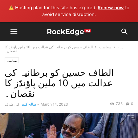
Hosting plan for this site has expired.
Renew now
to
avoid service disruption.
ہوم
سیاست
الطاف حسین کو برطانیہ کی عدالت میں 10 ملین پاؤنڈز کا
نقصان۔
سیاست
الطاف حسین کو برطانیہ کی
عدالت میں 10 ملین پاؤنڈز کا
نقصان۔
735
0
March 14, 2023
-
صالح کبیر
کی طرف