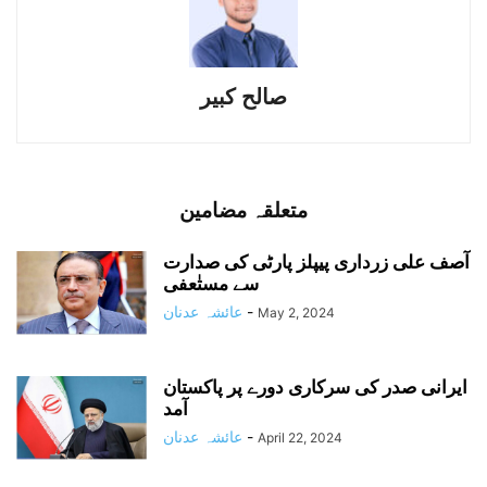
صالح کبیر
متعلقہ مضامین
آصف علی زرداری پیپلز پارٹی کی صدارت
سے مستٰعفی
-
عائشہ عدنان
May 2, 2024
ایرانی صدر کی سرکاری دورے پر پاکستان
آمد
-
عائشہ عدنان
April 22, 2024