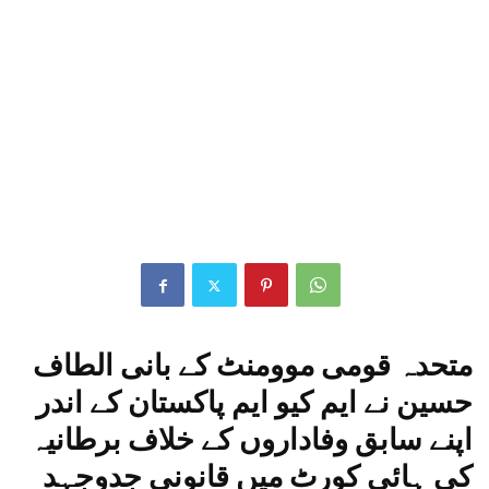
متحدہ قومی موومنٹ کے بانی الطاف
حسین نے ایم کیو ایم پاکستان کے اندر
اپنے سابق وفاداروں کے خلاف برطانیہ
کی ہائی کورٹ میں قانونی جدوجہد