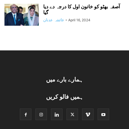
آصفہ بھٹو کو خاتون اول کا درجہ دے دیا
گیا
-
عائشہ عدنان
April 16, 2024
ہمارے بارے میں
ہمیں فالو کریں