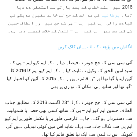
2016 میں اپنے خطاب کے بعد پارٹی سے استعفیٰ دے دیا
تھا۔
برطانیہ
کی عدالت کے جج نے خالد مقبول صدیقی کی
قیادت والی ایم کیو ایم – پی کے حق میں اور الطاف حسین
کی قیادت میں ایم کیو ایم – لندن کے خلاف فیصلہ دیا ہے۔
انگلش میں پڑھنے کے لئے یہاں کلک کریں
آئی سی سی کے جج جونز نے فیصلہ دیا ہے کہ ایم کیو ایم – پی کے
سید امین الحق کے وکیل نے ثابت کیا ہے کہ ایم کیو ایم کا 2016 کا
آئین اپنایا گیا تھا اور “یہ قائم نہیں ہے کہ 2015 کے آئین کو اختیار کیا
گیا تھا اور ساتھ ہی امکان کے توازن پر بھی”
آئی سی سی کے جج جونز نے کہا: “23 اگست 2016 کے مطابق جناب
الطاف حسین ایم کیو ایم – پی کے ساتھ کسی بھی حصہ یا شمولیت
سے دستبردار ہو گئے۔ چاہے عارضی طور پر یا مکمل طور پر ایم کیو
ایم پی سے نکالے جانے سے پہلے شاید اس میں کوئی تبدیلی نہیں آئی
کیونکہ اس نے لندن سے ایک نیا تعلق قائم کیا تھا۔