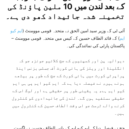
کے بعد لندن میں 10 ملین پاؤنڈ کی
تخمینہ شدہ جائیداد کھو دی ہے۔
آئی ٹی کے وزیر سید امین الحق نے متحدہ قومی موومنٹ (
ایم کیو
ایم
) کے قائد الطاف حسین کے کیس میں متحدہ قومی موومنٹ –
پاکستان پارٹی کی نمائندگی کی۔
دیوالیہ پن اور کمپنیوں کے جج کلائیو جونز، جو کہ
انگلینڈ اور ویلز کی ہائی کورٹ آف جسٹس بزنس اینڈ
پراپرٹی کورٹ میں ہائی کورٹ کے جج کے طور پر بیٹھے
ہوئے ہیں، نے فیصلہ دیا ہے کہ ایم کیو ایم پی ہی ایم
کیو ایم ہے، یہ یقینی طور پر حقیقی ہے اور لوگ اس کے
حقیقی مستفید ہوں گے۔ لندن کی جائیدادوں کو کنٹرول
کرنے والے ٹرسٹ جو اس وقت الطاف حسین کے کنٹرول میں
ہیں۔
جج نے فیصلہ دیا کہ ایم کیو ایم کے بانی الطاف حسین نے اگست