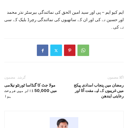
ایم کیو ایم – پی اور سید امین الحق کی نمائندگی بیرسٹر نذر محمد
اور حسین نے کی اور ان کے ساتھیوں کی نمائندگی رچرڈ بلیک کے سی
نے کی۔
اگلا مضمون
گزشتہ مضمون
رمضان میں پنجاب امدادی پیکج
مولا جٹ کا گنڈاسا ٹورنٹو نیلامی
میں غریبوں کے لیے مفت آٹا اور
میں 50,000 ڈالر میں فروخت
رعایتی ایندھن
ہوا