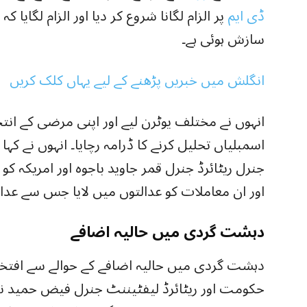
ڈی ایم
پر الزام لگانا شروع کر دیا اور الزام لگایا 
سازش ہوئی ہے۔
انگلش میں خبریں پڑھنے کے لیے یہاں کلک کریں
انہوں نے مختلف یوٹرن لیے اور اپنی مرضی کے انتخ
اسمبلیاں تحلیل کرنے کا ڈرامہ رچایا۔ انہوں نے ک
جنرل ریٹائرڈ جنرل قمر جاوید باجوہ اور امریکہ کو
اور ان معاملات کو عدالتوں میں لایا جس سے عدالت
دہشت گردی میں حالیہ اضافے
دہشت گردی میں حالیہ اضافے کے حوالے سے افتخار
حکومت اور ریٹائرڈ لیفٹیننٹ جنرل فیض حمید نئ