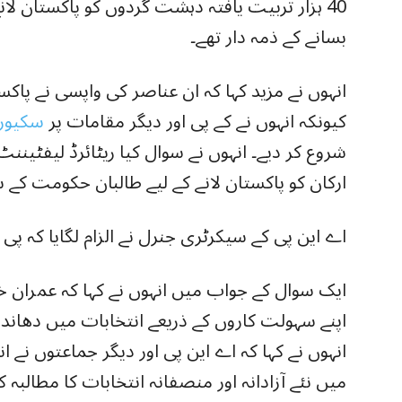
40 ہزار تربیت یافتہ دہشت گردوں کو پاکستان لان
بسانے کے ذمہ دار تھے۔
انہوں نے مزید کہا کہ ان عناصر کی واپسی نے پاکست
کیونکہ انہوں نے کے پی اور دیگر مقامات پر
سکیورٹ
شروع کر دیے۔ انہوں نے سوال کیا ریٹائرڈ لیفٹین
ارکان کو پاکستان لانے کے لیے طالبان حکومت کے سا
اے این پی کے سیکرٹری جنرل نے الزام لگایا کہ پ
ایک سوال کے جواب میں انہوں نے کہا کہ عمران
اپنے سہولت کاروں کے ذریعے انتخابات میں دھاندل
انہوں نے کہا کہ اے این پی اور دیگر جماعتوں نے ا
میں نئے آزادانہ اور منصفانہ انتخابات کا مطالبہ کی