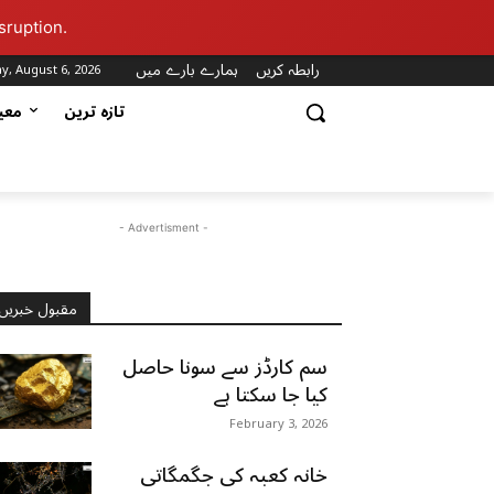
sruption.
رابطہ کریں
ہمارے بارے میں
y, August 6, 2026
تازہ ترین
مع
- Advertisment -
مقبول خبریں
سم کارڈز سے سونا حاصل
کیا جا سکتا ہے
February 3, 2026
خانہ کعبہ کی جگمگاتی