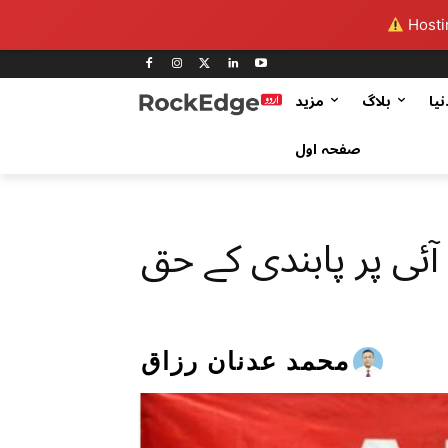
Hostin
نیا
بلاگ
مزید
صفحہ اول
آئی پر پابندی کے حق
محمد عدنان رزاق