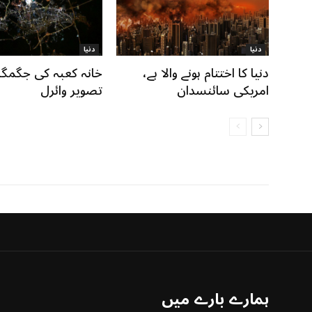
دنیا
دنیا
دنیا کا اختتام ہونے والا ہے،
خانہ کعبہ کی جگمگا
امریکی سائنسدان
تصویر وائرل
ہمارے بارے میں