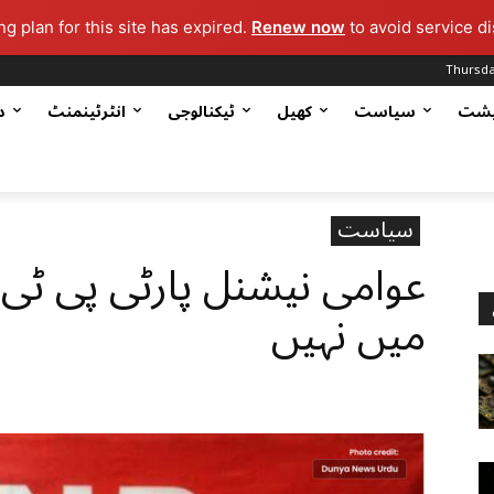
g plan for this site has expired.
Renew now
to avoid service di
Thursda
یشت
سیاست
کھیل
ٹیکنالوجی
انٹرٹینمنٹ
د
سیاست
عوامی نیشنل پارٹی پی ٹی 
میں نہیں