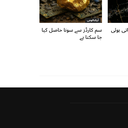
ٹیکنالوجی
تی ہوئی
سم کارڈز سے سونا حاصل کیا
جا سکتا ہے