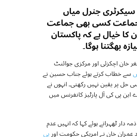
 سیکرٹری جنرل میاں
ی جماعت کسی بھی جماعت
ن کا خیال ہے کہ پاکستان
زہ بھگتنا ہوگا۔
ر خان اچکزئی اور مرکزی جوائنٹ
س
سے خطاب کرتے ہوئے جناب حسین نے
 حل پر یقین نہیں رکھتی۔ انہوں نے
ے این پی کی آل پارٹیز کانفرنس میں
ہ دار ٹھہراتے ہوئے کہا کہ انہیں عدم
د عمران خان نے امریکی حکومت اور
پی