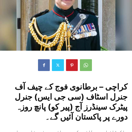
کراچی – برطانوی فوج کے چیف آف
جنرل اسٹاف (سی جی ایس) جنرل
پیٹرک سینڈرز آج (پیر کو) پانچ روزہ
دورے پر پاکستان آئیں گے۔
پاکستان اور برطانیہ کے درمیان دیرینہ دفاعی معاہدہ