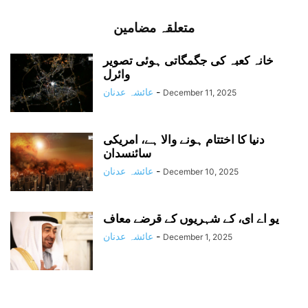
متعلقہ مضامین
خانہ کعبہ کی جگمگاتی ہوئی تصویر
وائرل
-
عائشہ عدنان
December 11, 2025
دنیا کا اختتام ہونے والا ہے، امریکی
سائنسدان
-
عائشہ عدنان
December 10, 2025
یو اے ای، کے شہریوں کے قرضے معاف
-
عائشہ عدنان
December 1, 2025