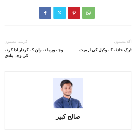
اگلا مضمون
گزشتہ مضمون
ٹرک حادثے کے وکیل کی اہمیت
وجے ورما نے ولن کے کردار ادا کرنے
کی وجہ بتادی
صالح کبیر