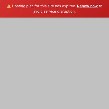
Hosting plan for this site has expired.
Renew now
to
avoid service disruption.