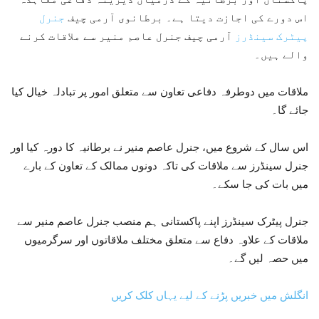
اس دورے کی اجازت دیتا ہے۔ برطانوی آرمی چیف
جنرل
پیٹرک سینڈرز
آرمی چیف جنرل عاصم منیر سے ملاقات کرنے
والے ہیں۔
ملاقات میں دوطرفہ دفاعی تعاون سے متعلق امور پر تبادلہ خیال کیا
جائے گا۔
اس سال کے شروع میں، جنرل عاصم منیر نے برطانیہ کا دورہ کیا اور
جنرل سینڈرز سے ملاقات کی تاکہ دونوں ممالک کے تعاون کے بارے
میں بات کی جا سکے۔
جنرل پیٹرک سینڈرز اپنے پاکستانی ہم منصب جنرل عاصم منیر سے
ملاقات کے علاوہ دفاع سے متعلق مختلف ملاقاتوں اور سرگرمیوں
میں حصہ لیں گے۔
انگلش میں خبریں پڑنے کے لیے یہاں کلک کریں