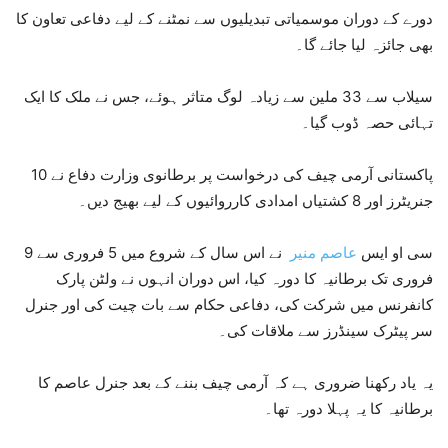
دورے کے دوران موسمیاتی تبدیلیوں سے نمٹنے کے لیے دفاعی تعاون کا
بھی جائزہ لیا جائے گا۔
سیلاب سے 33 ملین سے زیادہ لوگ متاثر ہوئے، جس نے ملک کا ایک
تہائی حصہ ڈوب گیا۔
پاکستانی آرمی چیف کی درخواست پر برطانوی وزارت دفاع نے 10
جنریٹرز اور 8 کشتیاں امدادی کارروائیوں کے لیے بھیج دیں۔
سی او ایس
عاصم منیر
نے اس سال کے شروع میں 5 فروری سے 9
فروری تک برطانیہ کا دورہ کیا، اس دوران انہوں نے ولٹن پارک
کانفرنس میں شرکت کی، دفاعی حکام سے بات چیت کی اور جنرل
سر پیٹرک سینڈرز سے ملاقات کی۔
یہ یاد رکھنا ضروری ہے کہ آرمی چیف بننے کے بعد جنرل عاصم کا
برطانیہ کا یہ پہلا دورہ تھا۔