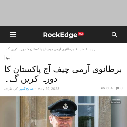
ہوم
دنیا
برطانوی آرمی چیف آج پاکستان کا دورہ کریں گے۔
دنیا
برطانوی آرمی چیف آج پاکستان کا
دورہ کریں گے۔
604
0
May 29, 2023
-
صالح کبیر
کی طرف