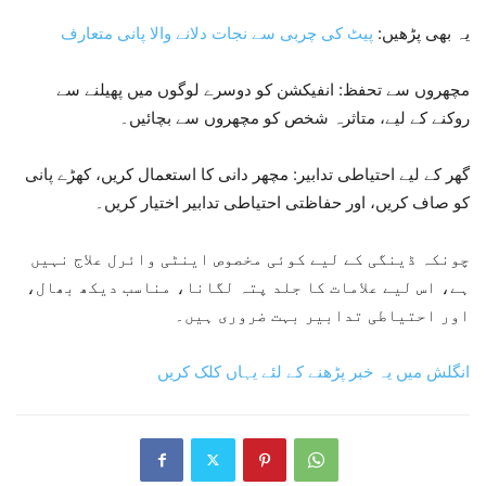
یہ بھی پڑھیں:
پیٹ کی چربی سے نجات دلانے والا پانی متعارف
مچھروں سے تحفظ: انفیکشن کو دوسرے لوگوں میں پھیلنے سے
روکنے کے لیے، متاثرہ شخص کو مچھروں سے بچائیں۔
گھر کے لیے احتیاطی تدابیر: مچھر دانی کا استعمال کریں، کھڑے پانی
کو صاف کریں، اور حفاظتی احتیاطی تدابیر اختیار کریں۔
چونکہ ڈینگی کے لیے کوئی مخصوص اینٹی وائرل علاج نہیں
ہے، اس لیے علامات کا جلد پتہ لگانا، مناسب دیکھ بھال،
اور احتیاطی تدابیر بہت ضروری ہیں۔
انگلش میں یہ خبر پڑھنے کے لئے یہاں کلک کریں