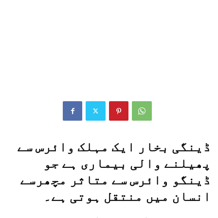
ڈینگی بخار ایک مہلک وائرس سے
پھیلنے والی بیماری ہے جو
ڈینگو وائرس سے متاثر مچھرسے
انسان میں منتقل ہوتی ہے۔