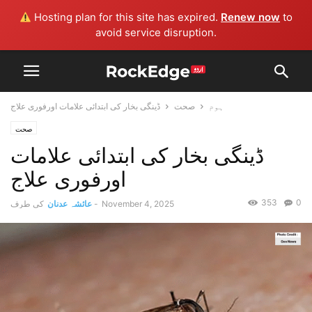
Hosting plan for this site has expired.
Renew now
to
avoid service disruption.
ہوم
صحت
ڈینگی بخار کی ابتدائی علامات اورفوری علاج
صحت
ڈینگی بخار کی ابتدائی علامات
اورفوری علاج
353
0
November 4, 2025
-
عائشہ عدنان
کی طرف