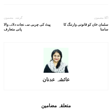
اگلا مضمون
گزشتہ مضمون
سلمان خان کو قانونی وارننگ کا
پیٹ کی چربی سے نجات دلانے والا
سامنا
پانی متعارف
عائشہ عدنان
متعلقہ مضامین