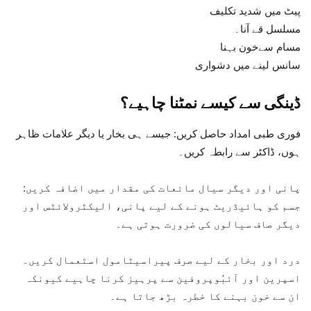
پیٹ میں شدید تکلیف
مسلسل قے آنا۔
مسام سےخون بہنا
سانس لینے میں دشواری
ڈینگی سے کیسے نمٹنا چاہیے؟
فوری طبی امداد حاصل کریں: جیسے ہی بخار یا دیگر علامات ظاہر
ہوں، ڈاکٹر سے رابطہ کریں۔
پانی اور دیگر سیال مائعات کی مقدار میں اضافہ کریں:
جسم کو ہائیڈریٹ ہونے کے لیے پانی، الیکٹرولائٹس اور
دیگر صاف سیالوں کی ضرورت ہوتی ہے۔
درد اور بخار کے لیے صرف پیراسیٹامول استعمال کریں۔
اسپرین اور آئبُوپروفین سے پرہیز کرنا چاہیے کیونکہ
ان سے خون بہنے کا خطرہ بڑھ جاتا ہے۔