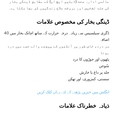
عالمی ادارہ صحت (ڈبلیو ایچ او) کے مطابق ڈینگی بخار
کی جلد تشخیص اور بروقت علاج زندگیوں کو بچا سکتا ہے۔
ڈینگی بخار کی مخصوص علامات
40 ڈگری سیلسیس سے زیادہ درجہ حرارت کے ساتھ اچانک بخار میں
اضافہ
سر درد، خاص طور پر آنکھوں کے پیچھے والے حصے میں درد
ہونا
پٹھوں اور جوڑوں کا درد
سُوجن
جلد پر داغ یا خارش
سستی، کمزوری، اور تھکن
انگلش میں خبریں پڑھنے کے لئے یہاں کلک کریں
ذیادہ خطرناک علامات