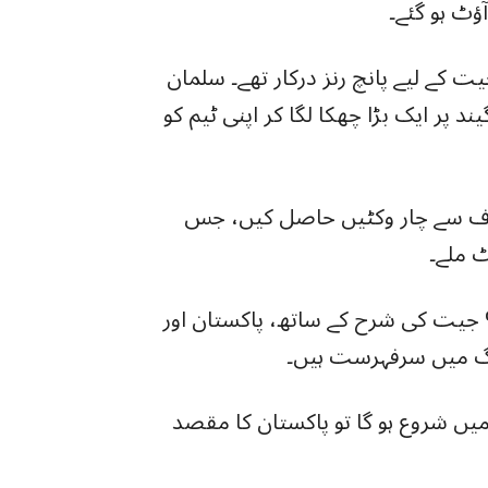
 کے لیے پانچ رنز درکار تھے۔ سلمان
ند پر ایک بڑا چھکا لگا کر اپنی ٹیم کو
طرف سے چار وکٹیں حاصل کیں، جس
 ملے۔
دہ سائیکل میں اپنے پہلے میچ کے بعد ١٠٠% جیت کی شرح کے ساتھ، پاکستان اور
گ میں سرفہرست ہیں۔
یں شروع ہو گا تو پاکستان کا مقصد