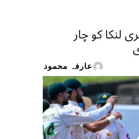
 لنکا کو چار
عارفہ محمود