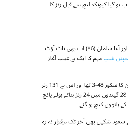
ہو گیا کیونکہ لنچ سے قبل رنز کا
جیسے ہی کھیل اختتام کو پہنچا، امام الحق (50*) اور آغا سلمان (6*) اب بھی ناٹ آؤٹ
مپئن شپ
مہم کا ایک بے عیب آغاز
جب بابر اعظم اور امام الحق کریز پر آئے تو پاکستان کا سکور 48-3 تھا اور اس نے 131 رنز
کے تعاقب کو دوبارہ شروع کیا تھا۔ اعظم نے صرف 28 گیندوں میں 24 رنز بناتے ہوئے پانچ
ے ہاتھوں کیچ ہو گئے۔
ے سعود شکیل بھی آخر تک برقرار نہ رہ