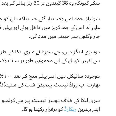
سکے کیونکہ وہ 38 گیندوں پر 30 رنز بنانے کے بعد آؤٹ ہو گئے۔
سرفراز احمد اس وقت ہار گئے جب پاکستان کو جیت
علی آغا اس کے بعد کریز میں داخل ہوئے اور پہلی گی
چار وکٹوں سے جیتنے میں مدد کی۔
دوسری اننگز میں، جے سوریا نے سری لنکا کی 
سے انہیں کھیل کے لیے مجموعی طور پر سات وکٹ
موجو
بھارت اب ورلڈ ٹیسٹ چیمپئن شپ کی سٹینڈن
سری لنکا کے خلاف دوسرا ٹیسٹ پیر سے کولمبو م
اپنے بہترین
ریکارڈ
کو برقرار رکھنا ہو گا۔