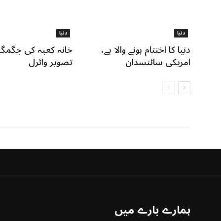
دنیا
دنیا
دنیا کا اختتام ہونے والا ہے،
خانہ کعبہ کی جگمگا
امریکی سائنسدان
تصویر وائرل
ہمارے بارے میں