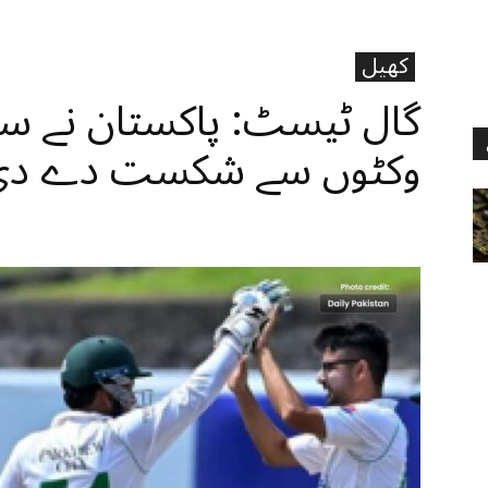
کھیل
گال ٹیسٹ: پاکستان نے سری
وکٹوں سے شکست دے دی