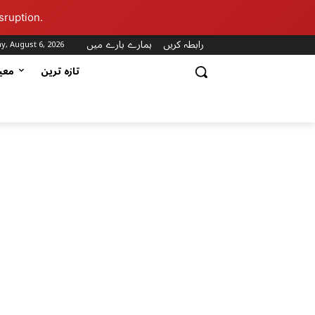
sruption.
رابطہ کریں
ہمارے بارے میں
y, August 6, 2026
تازہ ترین
مع