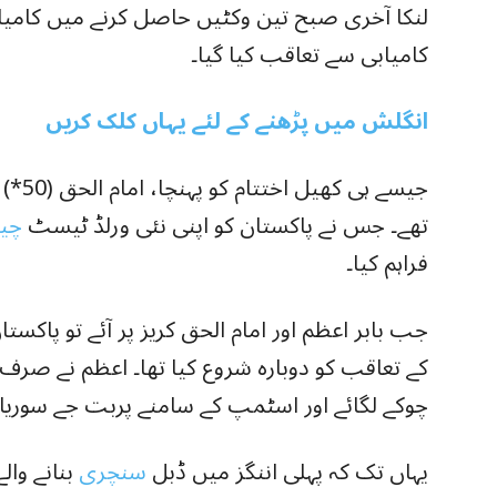
لنکا آخری صبح تین وکٹیں حاصل کرنے میں کامیاب 
کامیابی سے تعاقب کیا گیا۔
انگلش میں پڑھنے کے لئے یہاں کلک کریں
تھے۔ جس نے پاکستان کو اپنی نئی ورلڈ ٹیسٹ
چی
فراہم کیا۔
چوکے لگائے اور اسٹمپ کے سامنے پربت جے سوریا ک
یہاں تک کہ پہلی اننگز میں ڈبل
سنچری
بنانے وال