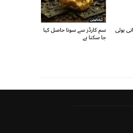
ٹیکنالوجی
تی ہوئی
سم کارڈز سے سونا حاصل کیا
جا سکتا ہے