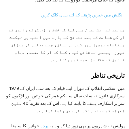
انگلش میں خبریں پڑھنے کے لئے یہاں کلک کریں
پولیس نے ایک بیان میں کہا کہ خلاف ورزی کرنے والوں کو
ان کی شناخت کے بعد نتائج کے بارے میں انتباہی ٹیکسٹ
پیغامات موصول ہوں گے۔ یہ بیان، جسے عدلیہ کی میزان
نیوز ایجنسی نے شائع کیا، کہا کہ اس کا مقصد، حجاب
قانون کے خلاف مزاحمت کو روکنا ہے۔
تاریخی تناظر
1979 میں اسلامی انقلاب کے دوران اپنے قیام کے بعد سے، ایران کے
سرکاری قانون نے سات سال سے کم عمر کی خواتین اور لڑکیوں کو
سر پر اسکارف پہننے کا پابند کیا ہے، اس کے بعد تقریباً 40 ملین
افراد کو مسلسل نگرانی میں رکھا گیا ہے۔
پولیس نے شہریوں پر بھی زور دیا کہ وہ بے
پردہ
خواتین کا سامنا