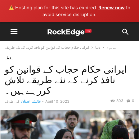
Hosting plan for this site has expired.
Renew now
to
avoid service disruption.
ایرانی حکام حجاب کے قوانین کو نافذ کرنے کے نئے طریقے...
ہوم
دنیا
دنیا
ایرانی حکام حجاب کے قوانین کو
نافذ کرنے کے نئے طریقے تلاش
کررہےہیں۔
803
0
April 10, 2023
-
عائشہ عدنان
کی طرف