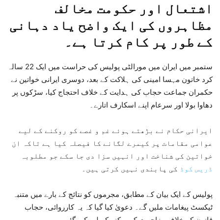
اشتعال اور حکومت مخالف
مظاہروں کی ایک واضح یاد دہانی
کے طور پر کام کرتا ہے
۔
ستمبر میں ایران میں مورالٹی پولیس کی حراست میں ایک 22 سالہ
کرد خاتون مہسا امینی کی ہلاکت کے بعد، دوسری ایرانی خواتین نے
حکمران جماعت حجاب کی ہدایت کے خلاف احتجاج کیا، سڑکوں پر
دھاوا بولا اور سرعام اپنے اسکارف اتارے۔
ایرانی حکام نے بڑھتے ہوئے غم و غصے کو روکنے کے لیے
عوامی مقامات پر کیمرے لگانے کا فیصلہ کیا ہے تاکہ ان
خواتین کی شناخت اور انہیں سزا دی جا سکے جو مطلوبہ
ڈریس کوڈ
کی پابندی نہیں کرتی ہیں۔
پولیس کے ایک بیان کے مطابق، مجرموں کو نتائج کے بارے میں متنبہ
ٹیکسٹ پیغامات ملیں گے۔ دعویٰ کیا گیا کہ یہ کارروائی، حجاب
قانون کے خلاف مزاحمت کو روکنے کے لیے کی گئی۔