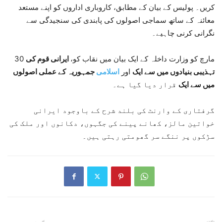
کریں۔ پولیس کے بیان کے مطابق، کاروباری اداروں کو اپنے مستعد
معائنہ کے ساتھ سماجی اصولوں کی پابندی کی سنجیدگی سے
نگرانی کرنی چاہیے۔
30 مارچ کو وزارت داخلہ کے ایک بیان میں نقاب کو،
ایرانی قوم کی
تہذیبی بنیادوں میں سے ایک
اور
اسلامی
جمہوریہ کے عملی اصولوں
میں سے ایک
قرار دیا گیا ہے۔
گرفتاری کے وارنٹ کی بلند شرح کے باوجود ایرانی
خواتین مالز، کھانے پینے کی جگہوں، دکانوں اور ملک کی
سڑکوں پر ننگے سر گھومتی رہتی ہیں۔