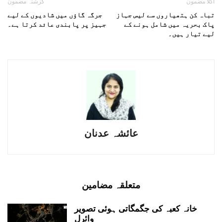
اگلا مضمون
گزشتہ مضمون
تباہ کن ہتھیاروں سے لیس جہاز
جرگہ گاؤں میں شادیوں کے لیے
پاک بحریہ میں شامل ہونے کے
جہیز پر پابندی عائد کرتا ہے۔
لیے تیار ہیں۔
عائشہ عدنان
متعلقہ مضامین
خانہ کعبہ کی جگمگاتی ہوئی تصویر
وائرل