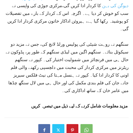
دیوگن کی بہن
کا کردار ادا کریں گی،مرکزی جوڑی کی واپسی نے
سب کو خوش کر دیا ہے۔ اگرچہ اس کے کردار کے بارے میں تفصیلات
کو پوشیدہ رکھا گیا ہے، ہیروئن اداکار خاتون مرکزی کردار ادا کریں
گی۔
سنگھم نے روہت شیٹی کی پولیس ورلڈ لانچ کی، جس نے مزید دو
سیکوئل بنائے۔ سنگھم اگین میں لیڈی سنگھم کے طور پر، پڈوکون نے
حال ہی میں فرنچائز میں شمولیت اختیار کی۔ کپور نے سنگھم
ریٹرنز میں مرکزی کردار کی محبت میں دلچسپی رکھنے والی فلم
اونی کا کردار ادا کیا۔ کپور نے ہنسل مہتا کی نیٹ فلکس سیریز
جانے جان کی فلم بندی مکمل کی اور حال ہی میں لال سنگھ چڈھا
میں عامر خان کے ساتھ اداکاری کی۔
مزید معلومات شامل کرنے کے لیے ذیل میں تبصرہ کریں