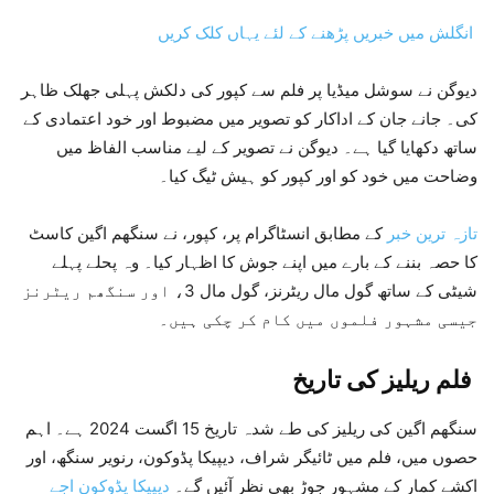
انگلش میں خبریں پڑھنے کے لئے یہاں کلک کریں
دیوگن نے سوشل میڈیا پر فلم سے کپور کی دلکش پہلی جھلک ظاہر
کی۔ جانے جان کے اداکار کو تصویر میں مضبوط اور خود اعتمادی کے
ساتھ دکھایا گیا ہے۔ دیوگن نے تصویر کے لیے مناسب الفاظ میں
وضاحت میں خود کو اور کپور کو ہیش ٹیگ کیا۔
تازہ
ترین
خبر
کے مطابق انسٹاگرام پر، کپور، نے سنگھم اگین کاسٹ
کا حصہ بننے کے بارے میں اپنے جوش کا اظہار کیا۔ وہ پحلے پہلے
شیٹی کے ساتھ گول مال ریٹرنز، گول مال 3، اور سنگھم ریٹرنز
جیسی مشہور فلموں میں کام کر چکی ہیں۔
فلم ریلیز کی تاریخ
سنگھم اگین کی ریلیز کی طے شدہ تاریخ 15 اگست 2024 ہے۔ اہم
حصوں میں، فلم میں ٹائیگر شراف، دیپیکا پڈوکون، رنویر سنگھ، اور
اکشے کمار کے مشہور جوڑ بھی نظر آئیں گے۔
دیپیکا پڈوکون اجے