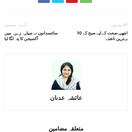
اگلا مضمون
گزشتہ مضمون
اچھی صحت کے لیے صبح کے 10
سائنسدانوں نے سیارہ زہرہ میں
بہترین ناشتے
آکسیجن کا پتہ لگا لیا
عائشہ عدنان
متعلقہ مضامین