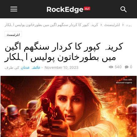
ہوم
انٹرٹینمنٹ
کرینہ کپور کا کردار سنگھم اگین میں بطورخاتون پولیس اہلکار
انٹرٹینمنٹ
کرینہ کپور کا کردار سنگھم اگین
میں بطورخاتون پولیس اہلکار
540
0
November 10, 2023
-
عائشہ عدنان
کی طرف