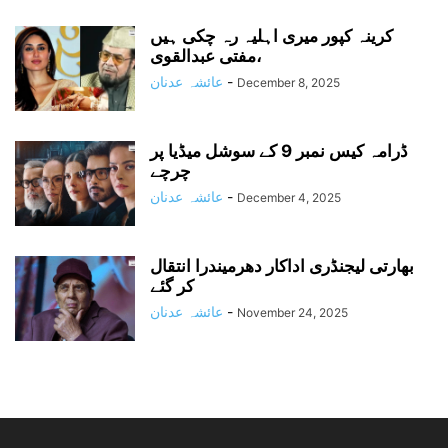
کرینہ کپور میری اہلیہ رہ چکی ہیں
،مفتی عبدالقوی
-
عائشہ عدنان
December 8, 2025
ڈرامہ کیس نمبر 9 کے سوشل میڈیا پر
چرچے
-
عائشہ عدنان
December 4, 2025
بھارتی لیجنڈری اداکار دھرمیندرا انتقال
کر گئے
-
عائشہ عدنان
November 24, 2025