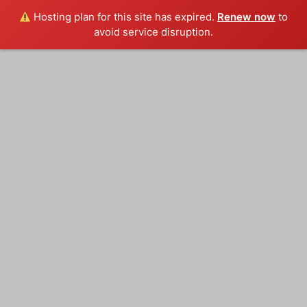
Hosting plan for this site has expired.
Renew now
to
avoid service disruption.