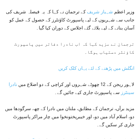
وزیر اعظم
شہباز شریف
کے ترجمان نے کہا کہ یہ فیصلہ شریف کی
جانب سے شہریوں کے لیے پاسپورٹ کاؤنٹرز کے حصول کے عمل کو
آسان بنانے کے لیے بلائے گئے اجلاس کے دوران کیا گیا۔
ترجمان نے مزید کہا کہ اب نادرا دفاتر میں پاسپورٹ
کاؤنٹر دستیاب ہوگا۔
انگلش میں پڑھنے کے لئے یہاں کلک کریں
لاہور ریجن کے 12 چھوٹے شہروں اور کراچی کے دو اضلاع میں
نادرا
سینٹرز
سے پاسپورٹ جاری کیے جائیں گے۔
مزید برآں، ترجمان کے مطابق، ملتان میں نادرا کے چھ، سرگودھا میں
دو، اسلام آباد میں دو، اور خیبرپختونخوا میں چار مراکز پاسپورٹ
جاری کر سکیں گے۔