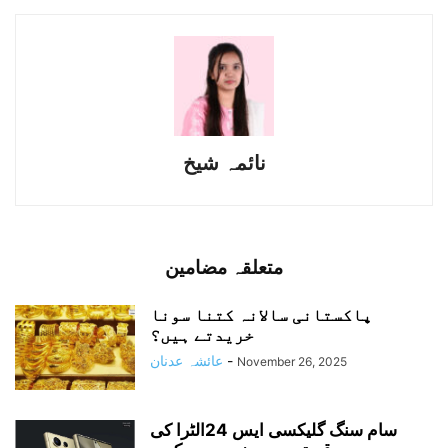
نائمہ شیخ
متعلقہ مضامین
پاکستانی سالانہ کتنا سونا
خریدتے ہیں؟
-
عائشہ عدنان
November 26, 2025
سام سنگ گلیکسی ایس 24الٹرا کی