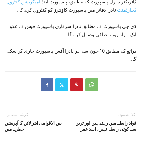
ڈائریکٹر جنرل پاسپورٹ کے مطابق، پاسپورٹ اینڈ
امیگریشن کنٹرول
ڈیپارٹمنٹ
نادرا دفاتر میں پاسپورٹ کاؤنٹرز کو کنٹرول کرے گا۔
ڈی جی پاسپورٹ کے مطابق نادرا سرکاری پاسپورٹ فیس کے علاوہ
ایک ہزار روپے اضافی وصول کرے گا۔
ذرائع کے مطابق 10 جون سے ہر نادرا آفس پاسپورٹ جاری کر سکے
گا۔
اگلا مضمون
گزشتہ مضمون
فواد رابطے میں رہتے ہیں اور ترین
بین الاقوامی ایئر لائن کا آپریشن
سے کوئی رابطہ نہیں، اسد عمر
خطرے میں