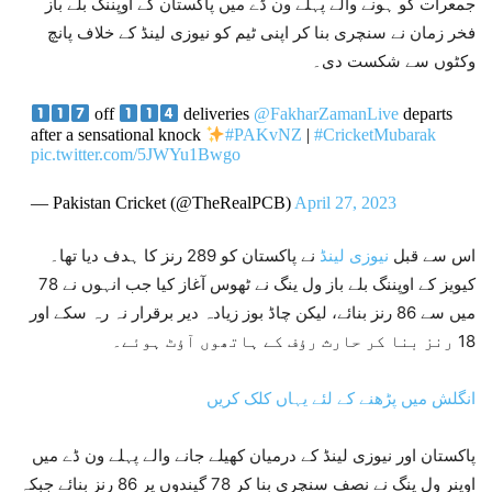
جمعرات کو ہونے والے پہلے ون ڈے میں پاکستان کے اوپننگ بلے باز
فخر زمان نے سنچری بنا کر اپنی ٹیم کو نیوزی لینڈ کے خلاف پانچ
وکٹوں سے شکست دی۔
off
deliveries
@FakharZamanLive
departs
after a sensational knock
#PAKvNZ
|
#CricketMubarak
pic.twitter.com/5JWYu1Bwgo
— Pakistan Cricket (@TheRealPCB)
April 27, 2023
اس سے قبل
نیوزی لینڈ
نے پاکستان کو 289 رنز کا ہدف دیا تھا۔
کیویز کے اوپننگ بلے باز ول ینگ نے ٹھوس آغاز کیا جب انہوں نے 78
میں سے 86 رنز بنائے، لیکن چاڈ بوز زیادہ دیر برقرار نہ رہ سکے اور
18 رنز بنا کر حارث رؤف کے ہاتھوں آؤٹ ہوئے۔
انگلش میں پڑھنے کے لئے یہاں کلک کریں
پاکستان اور نیوزی لینڈ کے درمیان کھیلے جانے والے پہلے ون ڈے میں
اوپنر ول ینگ نے نصف سنچری بنا کر 78 گیندوں پر 86 رنز بنائے جبکہ