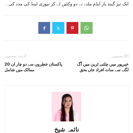
ایک تیز گیند باز ایڈم ملنے نے دو وکٹیں لے کر نیوزی لینڈ کی مدد کی۔
اگلا مضمون
گزشتہ مضمون
خیرپور میں چلتی ٹرین میں آگ
پاکستان خطروں سے دو چار ان 20
لگنے سے سات افراد جاں بحق
ممالک میں شامل
نائمہ شیخ