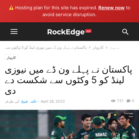
Hosting plan for this site has expired.
Renew now
to
avoid service disruption.
پاکستان نے پہلے ون ڈے میں نیوزی لینڈ کو 5 وکٹوں سے...
ہوم
کاروبار
کاروبار
پاکستان نے پہلے ون ڈے میں نیوزی
لینڈ کو 5 وکٹوں سے شکست دے
دی
731
0
April 28, 2023
-
نائمہ شیخ
کی طرف