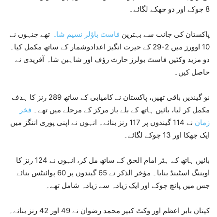
8 چوکے اور دو چھکے لگائے۔
پاکستان کی جانب سے بہترین
فاسٹ باؤلر نسیم شاہ
تھے جنہوں نے
10 اوورز میں 2-29 کے حیرت انگیز اعدادوشمار کے ساتھ مکمل کیا۔
دو مزید وکٹیں فاسٹ بولرز حارث رؤف اور شاہین شاہ آفریدی نے
حاصل کیں۔
نو گیندیں باقی تھیں، پاکستان نے کامیابی کے ساتھ 289 رنز کا ہدف
مکمل کر لیا، بائیں ہاتھ کے بلے باز مرکز کے مرحلے میں تھے۔
فخر
زمان
نے 114 گیندوں پر 117 رنز بنائے۔ انہوں نے اپنی پوری اننگز میں
ایک چھکا اور 13 چوکے لگائے۔
بائیں ہاتھ کے ہٹر امام الحق کے ساتھ مل کر، انہوں نے 124 رنز کا
اوپننگ اسٹینڈ بنایا۔ مؤخر الذکر نے 65 گیندوں پر 60 پوائنٹس بنائے
جس میں پانچ چوکے اور ایک زیادہ سے زیادہ شامل تھے۔
کپتان بابر اعظم اور وکٹ کیپر محمد رضوان نے 49 اور 42 رنز بنائے۔