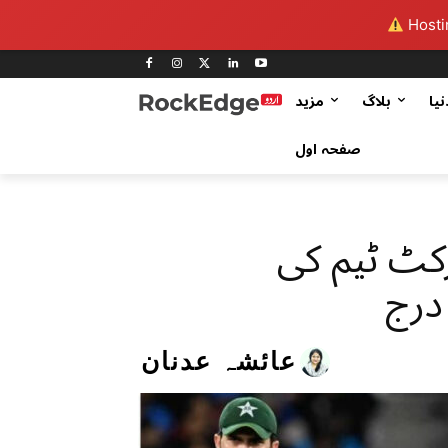
Hostin
نیا
بلاگ
مزید
صفحہ اول
رکٹ ٹیم کی
درج
عائشہ عدنان