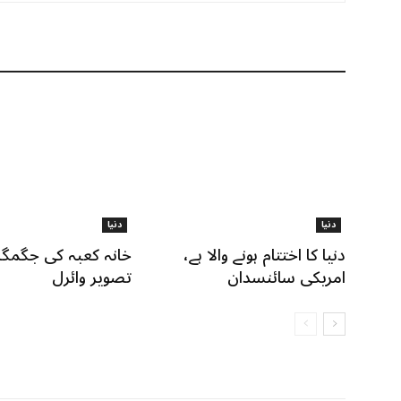
دنیا
دنیا
دنیا کا اختتام ہونے والا ہے،
خانہ کعبہ کی جگمگا
امریکی سائنسدان
تصویر وائرل