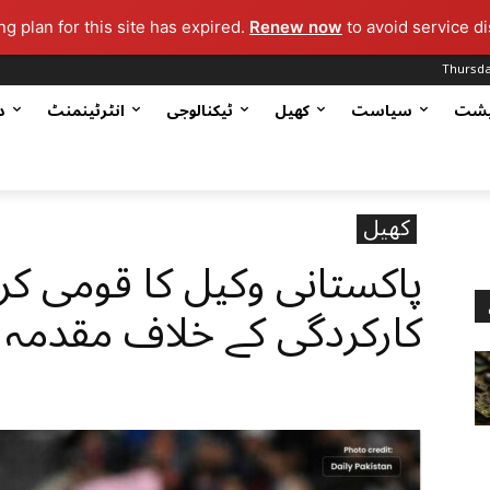
g plan for this site has expired.
Renew now
to avoid service di
Thursda
یشت
سیاست
کھیل
ٹیکنالوجی
انٹرٹینمنٹ
د
کھیل
پاکستانی وکیل کا قومی ک
کارکردگی کے خلاف مقدمہ 