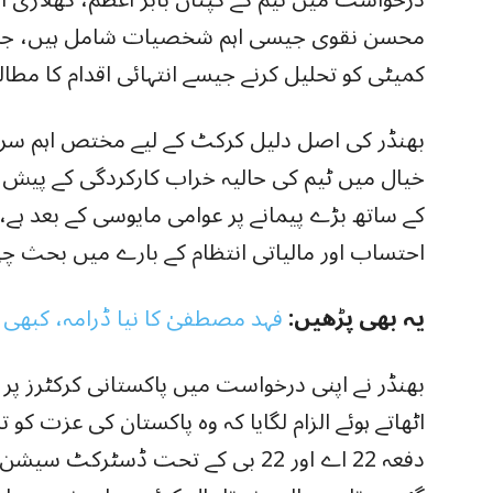
درخواست میں ٹیم کے کپتان بابر اعظم، کھلاڑی ا
محسن نقوی جیسی اہم شخصیات شامل ہیں، جس م
کمیٹی کو تحلیل کرنے جیسے انتہائی اقدام کا مطالبہ
بھنڈر کی اصل دلیل کرکٹ کے لیے مختص اہم سرکا
خیال میں ٹیم کی حالیہ خراب کارکردگی کے پیش نظر 
کے ساتھ بڑے پیمانے پر عوامی مایوسی کے بعد ہے
احتساب اور مالیاتی انتظام کے بارے میں بحث چھ
یہ بھی پڑھیں:
فہد مصطفیٰ کا نیا ڈرامہ، کبھی 
بھنڈر نے اپنی درخواست میں پاکستانی کرکٹرز پر ان
اٹھاتے ہوئے الزام لگایا کہ وہ پاکستان کی عزت کو
دفعہ 22 اے اور 22 بی کے تحت ڈسٹ