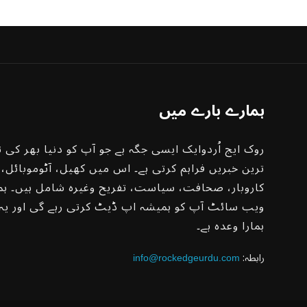
ہمارے بارے میں
روک ایج اُردوایک ایسی جگہ ہے جو آپ کو دنیا بھر کی ت
ترین خبریں فراہم کرتی ہے۔ اس میں کھیل، آٹوموبائل،
کاروبار، صحافت، سیاست، تفریح ​​وغیرہ شامل ہیں۔ ہم
ویب سائٹ آپ کو ہمیشہ اپ ڈیٹ کرتی رہے گی اور یہ
ہمارا وعدہ ہے۔
:رابطہ
info@rockedgeurdu.com