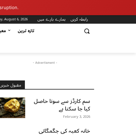
sruption.
رابطہ کریں
ہمارے بارے میں
y, August 6, 2026
تازہ ترین
مع
- Advertisment -
مقبول خبریں
سم کارڈز سے سونا حاصل
کیا جا سکتا ہے
February 3, 2026
خانہ کعبہ کی جگمگاتی