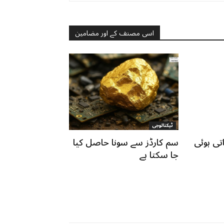
اسی مصنف کے اور مضامین
ٹیکنالوجی
تی ہوئی
سم کارڈز سے سونا حاصل کیا
جا سکتا ہے