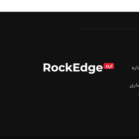
ازہ
اری