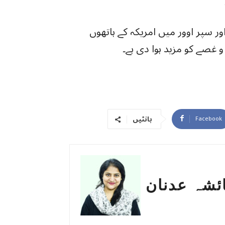
 6 رنز سے شکست اور سپر اوور میں امریکہ کے ہاتھوں
غصے کو مزید ہوا دی ہے۔
بانٹیں
Facebook
ئشہ عدنان