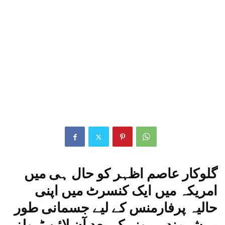
گلوکار عاصم اظہر کو حال ہی میں
امریکہ میں ایک کنسرٹ میں اپنی
حالیہ پرفارمنس کے لیے جسمانی طور
پر شرمندہ ہونے کے بعد آن لائن ٹرولز