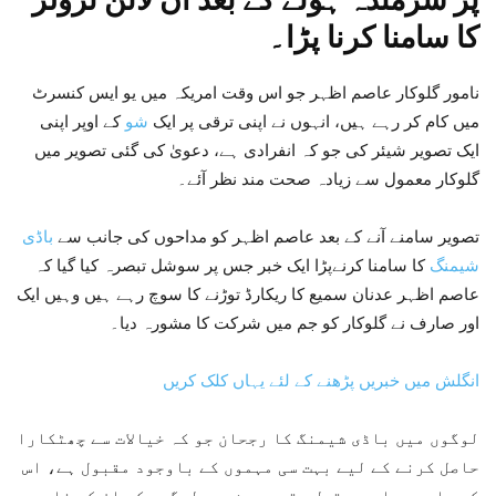
کا سامنا کرنا پڑا۔
نامور گلوکار عاصم اظہر جو اس وقت امریکہ میں یو ایس کنسرٹ
میں کام کر رہے ہیں، انہوں نے اپنی ترقی پر ایک
شو
کے اوپر اپنی
ایک تصویر شیئر کی جو کہ انفرادی ہے، دعویٰ کی گئی تصویر میں
گلوکار معمول سے زیادہ صحت مند نظر آئے۔
تصویر سامنے آنے کے بعد عاصم اظہر کو مداحوں کی جانب سے
باڈی
شیمنگ
کا سامنا کرنےپڑا ایک خبر جس پر سوشل تبصرہ کیا گیا کہ
عاصم اظہر عدنان سمیع کا ریکارڈ توڑنے کا سوچ رہے ہیں وہیں ایک
اور صارف نے گلوکار کو جم میں شرکت کا مشورہ دیا۔
انگلش میں خبریں پڑھنے کے لئے یہاں کلک کریں
لوگوں میں باڈی شیمنگ کا رجحان جو کہ خیالات سے چھٹکارا
حاصل کرنے کے لیے بہت سی مہموں کے باوجود مقبول ہے، اس
کے باوجود اس سے قبل متعدد مشہور لوگوں کو ان کے خاص