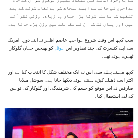
مداحوں کی جانب سے ایسے لمحات کو بے نقاب کرنے کے بعد
تنقید کا سامنا کرنا پڑا جہاں وہ زیادہ وزنی نظر آتے
ہیں اور یہاں تک کہ ان کے مقابلے میں وزن بڑھ جاتا ہے۔
سب کچھ اس وقت شروع ہوا جب عاصم اظہر نے اپنے دورہ امریکہ
سے اپنے کنسرٹ کی چند تصاویر اس
ہوٹل
کو بھیجیں جہاں گلوکار
ٹھہرے ہوئے تھے۔
کچھ مہینے پہلے سے، اس نے ایک مختلف شکل کا انتخاب کیا ہے اور
اکثر اسے ڈھیلے کپڑے پہنتے ہوئے دیکھا جاتا ہے۔ سوشل میڈیا
صارفین نے اس موقع کو جسم کی شرمندگی اور گلوکار کی توہین
کے لیے استعمال کیا۔