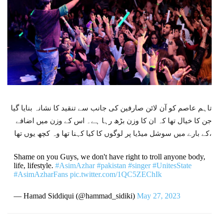
تاہم عاصم کو آن لائن صارفین کی جانب سے تنقید کا نشانہ بنایا گیا
جن کا خیال تھا کہ ان کا وزن بڑھ رہا ہے۔ اس کے وزن میں اضافے
کے بارے میں سوشل میڈیا پر لوگوں کا کیا کہنا تھا وہ کچھ یوں تھا،
Shame on you Guys, we don't have right to troll anyone body,
life, lifestyle.
#AsimAzhar
#pakistan
#singer
#UnitesState
#AsimAzharFans
pic.twitter.com/1QC5ZEChIk
— Hamad Siddiqui (@hammad_sidiki)
May 27, 2023