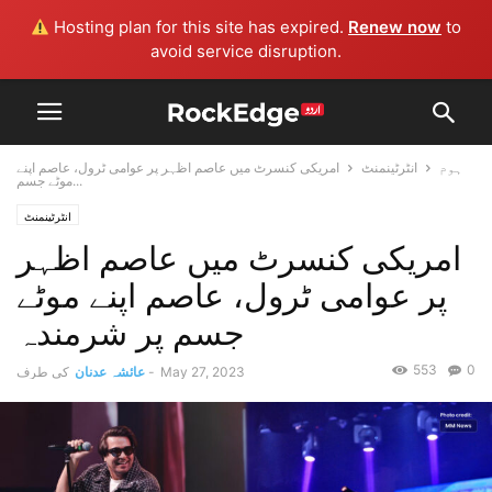
Hosting plan for this site has expired.
Renew now
to
avoid service disruption.
ہوم
انٹرٹینمنٹ
امریکی کنسرٹ میں عاصم اظہر پر عوامی ٹرول، عاصم اپنے
موٹے جسم...
انٹرٹینمنٹ
امریکی کنسرٹ میں عاصم اظہر
پر عوامی ٹرول، عاصم اپنے موٹے
جسم پر شرمندہ
553
0
May 27, 2023
-
عائشہ عدنان
کی طرف