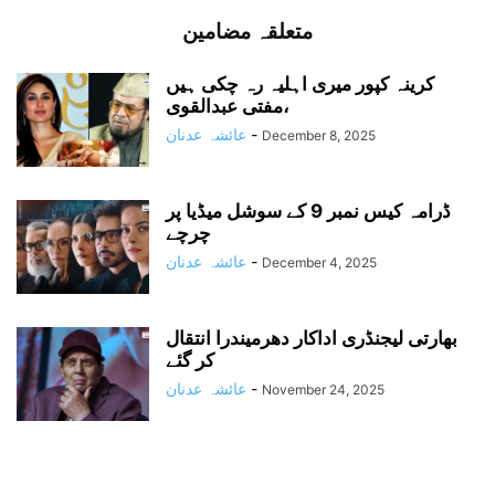
متعلقہ مضامین
کرینہ کپور میری اہلیہ رہ چکی ہیں
،مفتی عبدالقوی
-
عائشہ عدنان
December 8, 2025
ڈرامہ کیس نمبر 9 کے سوشل میڈیا پر
چرچے
-
عائشہ عدنان
December 4, 2025
بھارتی لیجنڈری اداکار دھرمیندرا انتقال
کر گئے
-
عائشہ عدنان
November 24, 2025