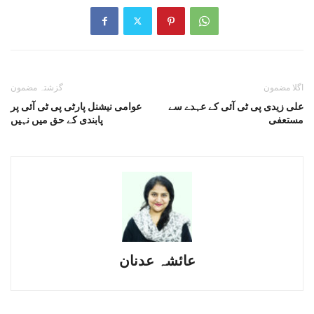
اگلا مضمون
گزشتہ مضمون
علی زیدی پی ٹی آئی کے عہدے سے
عوامی نیشنل پارٹی پی ٹی آئی پر
مستعفی
پابندی کے حق میں نہیں
عائشہ عدنان