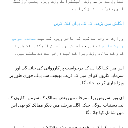
تعاون سے بزنس وزٹ الیکٹرانک وزٹ ویزہ یعنی ’وزٹنگ
انویسٹر‘ کا آغاز کیا ہے۔
انگلش میں پڑھنے کے لئے یہاں کلک کریں
وزارت خارجہ نے کہا کہ تاجر ویزہ کے لیے
متحدہ قومی
پلیٹ فارم
کے ذریعے آسان اور آسان الیکٹرانک طریقہ
کار کے ساتھ وزٹ ویزا کے لیے درخواست دے سکتے ہیں۔
اس میں کہا گیا ہے کہ درخواست پر کارروائی کی جائے گی اور
سرمایہ کاروں کو ای میل کے ذریعے بھیجنے سے پہلے فوری طور پر
ویزا جاری کر دیا جائے گا۔
ای ویزا سروس پہلے مرحلے میں بعض ممالک کے سرمایہ کاروں کے
لیے دستیاب ہوگی جبکہ اگلے مرحلے میں دیگر ممالک کو بھی اس
میں شامل کیا جائے گا۔
وزارت نے کہا کہ یہ قدم سعودی ویژن 2030 کے مقاصد کو حاصل