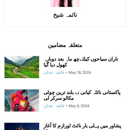
نائمہ شیخ
متعلقہ مضامین
ناران سیاحوں کیلئےچھ ماہ بعد دوبارہ
کھول دیا گیا
-
عائشہ عدنان
May 16, 2024
پاکستانی نائلہ کیانی نے بلند ترین چوٹی
مکالو سرکر لی
-
عائشہ عدنان
May 6, 2024
پشاور میں پہلی بار نائٹ ٹورازم کا آغاز