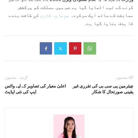
کرنے کے لیے اٹھایا گیا ہے جس میں مملکت کو پرکشش
مسابقت کے ساتھ ایک سرکردہ
سرمایہ کاری
کی طاقت بننے
کا ہدف بنایا گیا ہے۔
اگلا مضمون
گزشتہ مضمون
چیئرمین پی سی بی کی تقرری غیر
اعلیٰ معیار کی تصاویر کے لیے واٹس
یقینی صورتحال کا شکار
ایپ کی نئی اپڈیٹ