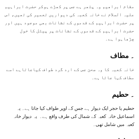
مقام ابراھیم وہ پتھر ہے جس پر کھڑے ہوکر حضرت ابراہیم
علیہ السلام نے خانہ کعبہ کی دیواریں تعمیر کی تھیں، اس
پر حضرت ابراہیم کے قدموں کے نشانات بھی موجود ہیں اور
حضرت ابراہیم کے قدموں کے نشانات پر پیتل کا خول
چڑھاہوا ہے۔
۔
مطاف
خانہ کعبہ کا وہ صحن جس کے ارد گرد طواف کیاجاتاہے اسے
مطاف کہا جاتا ہے۔
۔
حطیم
حطیم یا حجر ایک دیوار ہے جس کے اوپر طواف کیا جاتا ہے۔ یہ
اسماعیل خانہ کعبہ کے شمال کی طرف واقع ہے۔ یہ دیوار خانہ
کعبہ میں شامل تھی۔