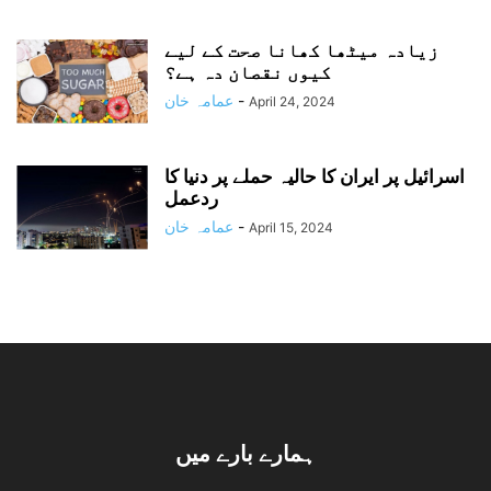
زیادہ میٹھا کھانا صحت کے لیے
کیوں نقصان دہ ہے؟
-
عمامہ خان
April 24, 2024
اسرائیل پر ایران کا حالیہ حملے پر دنیا کا
ردعمل
-
عمامہ خان
April 15, 2024
ہمارے بارے میں