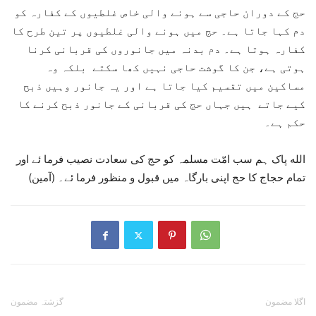
حج کے دوران حاجی سے ہونے والی خاص غلطیوں کے کفارہ کو
دم کہا جاتا ہے۔ حج میں ہونے والی غلطیوں پر تین طرح کا
کفارہ ہوتا ہے۔ دم بدنہ میں جانوروں کی قربانی کرنا
ہوتی ہے، جن کا گوشت حاجی نہیں کھا سکتے بلکہ وہ
مساکین میں تقسیم کیا جاتا ہے اور یہ جانور وہیں ذبح
کیے جاتے ہیں جہاں حج کی قربانی کے جانور ذبح کرنے کا
حکم ہے۔
الله پاک ہم سب امّت مسلمہ کو حج کی سعادت نصیب فرما ئے اور
تمام حجاج کا حج اپنی بارگاہ میں قبول و منظور فرما ئے۔ (آمین)
اگلا مضمون
گزشتہ مضمون