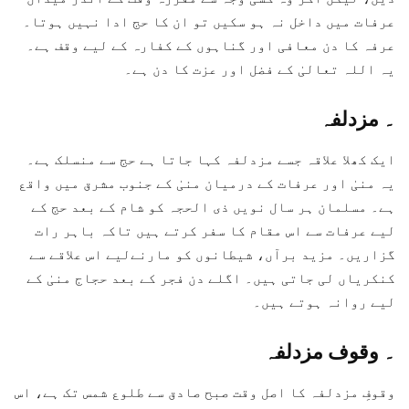
عرفات میں داخل نہ ہو سکیں تو ان کا حج ادا نہیں ہوتا۔
عرفہ کا دن معافی اور گناہوں کے کفارہ کے لیے وقف ہے۔
یہ اللہ تعالیٰ کے فضل اور عزت کا دن ہے۔
۔
مزدلفہ
ایک کھلا علاقہ جسے مزدلفہ کہا جاتا ہے حج سے منسلک ہے۔
یہ منیٰ اور عرفات کے درمیان منیٰ کے جنوب مشرق میں واقع
ہے۔ مسلمان ہر سال نویں ذی الحجہ کو شام کے بعد حج کے
لیے عرفات سے اس مقام کا سفر کرتے ہیں تاکہ باہر رات
گزاریں۔ مزید برآں، شیطانوں کو مارنےلیے اس علاقے سے
کنکریاں لی جاتی ہیں۔ اگلے دن فجر کے بعد حجاج منیٰ کے
لیے روانہ ہوتے ہیں۔
۔
وقوف مزدلفہ
وقوفِ مزدلفہ کا اصل وقت صبح صادق سے طلوع شمس تک ہے، اس