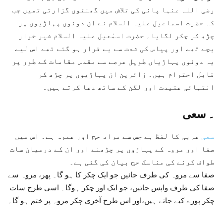
رضی اللہ عنہا پانی کی تلاش میں گھنٹوں گزارتی تھیں جب
کہ حضرت اسماعیل علیہ السلام نے ان دونوں پہاڑیوں پر
چڑھ کر چکر لگایا۔ حضرت اسمٰعیل علیہ السلام شیر خوار
بچے تھے اور پیاس کی شدت سے بے قرار ہو گئے تھے اس لیے
یہ دونوں پہاڑیاں طویل عرصے سے مقدس مقامات کے طور پر
قابل احترام ہیں۔ زائرین ان پہاڑیوں پر چڑھ کر
انتہائی عقیدت اور لگن کے ساتھ دعا کرتے ہیں۔
۔
سعی
سعی
عربی کا لفظ ہے جس سے مراد حج اور عمرہ ہے۔ اس میں
صفا اور مروہ کے پہاڑوں پر چڑھنے اور ان کے درمیان سات
طواف کرنے کی مناسک حج بیان کی گئی ہے۔
صفا سے مروہ کی طرف جائیں جو ایک چکر کا ہو گا۔ پھر، مروہ سے
صفا کی طرف واپس جائیں، جو ایک اور چکر ہوگا۔ اسی طرح سات
چکر پورے کیے جاتے ہیں،اور اس طرح آخری چکر مروہ پر ختم ہو گا۔