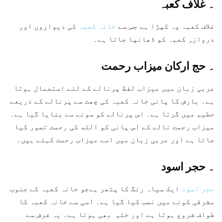
۔
غلاف کعبہ
غلاف کعبہ وہ کپڑا ہے جس سے
خانہ کعبہ
کی دیواروں اور
دروازہِ کعبہ کو ڈھانپا جاتا ہے۔
۔ حج ارکان
میزاب رحمت
عربی زبان میں میزاب لفظ پرنالے کے لئے استعمال ہوتا
ہے۔ بارش کا پانی خانہ کعبہ کی چھت سے پرنالے کے ذریعے
حطیم میں گرتا ہے۔ اس پرنالے کو سونے سے بنایا گیا ہے۔
میزاب رحمت نالے کے اس پانی کو الله کی رحمت تصور کیا
جاتا ہے اور عربی زبان میں اسے میزاب رحمت کہتے ہیں۔
۔
حجر اسود
حجر اسود
ایک سیاہ رنگ کا پتھر ہےجو خانہ کعبہ کے جنوب
مشرقی کونے میں نصب کیا گیا ہے۔ اسی سے خانہ کعبہ کا
طواف شروع ہوتا ہے اور ختم بھی ہوتا ہے۔ یہ فرش سے