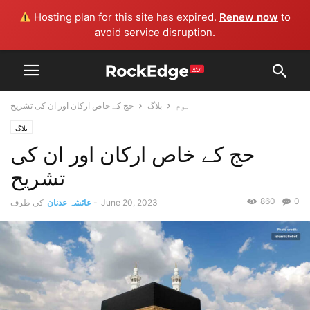
Hosting plan for this site has expired.
Renew now
to
avoid service disruption.
ہوم
بلاگ
حج کے خاص ارکان اور ان کی تشریح
بلاگ
حج کے خاص ارکان اور ان کی
تشریح
860
0
June 20, 2023
-
عائشہ عدنان
کی طرف