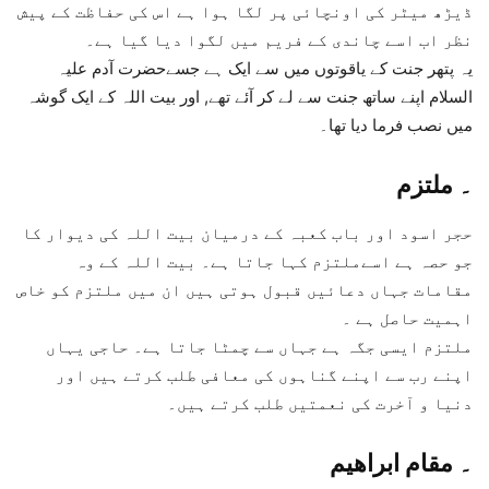
ڈیڑھ میٹر کی اونچائی پر لگا ہوا ہے اس کی حفاظت کے پیش
نظر اب اسے چاندی کے فریم میں لگوا دیا گیا ہے۔
یہ پتھر جنت کے یاقوتوں میں سے ایک ہے جسےحضرت آدم علیہ
السلام اپنے ساتھ جنت سے لے کر آئے تھے, اور بیت اللہ کے ایک گوشہ
میں نصب فرما دیا تھا۔
۔
ملتزم
حجر اسود
اور
باب کعبہ کے درمیان بیت اللہ کی دیوار کا
جو حصہ ہے اسےملتزم کہا جاتا ہے۔ بیت اللہ کے وہ
مقامات جہاں دعائیں قبول ہوتی ہیں ان میں ملتزم کو خاص
اہمیت حاصل ہے ۔
ملتزم ایسی جگہ ہے جہاں سے چمٹا جاتا ہے۔ حاجی یہاں
اپنے رب سے اپنے گناہوں کی معافی طلب کرتے ہیں اور
دنیا و آخرت کی نعمتیں طلب کرتے ہیں۔
۔
مقام ابراھیم