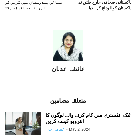
پاکستانی صحافی جارج فلٹن نے
شمالی ہندوستان میں گرمی کی
پاکستان کو الوداع کہہ دیا
لہرمتعدد افراد ہلاک
عائشہ عدنان
متعلقہ مضامین
ٹیک انڈسٹری میں کام کرنے والے لوگوں کا
انٹرویو کیسے کریں
-
عمامہ خان
May 2, 2024