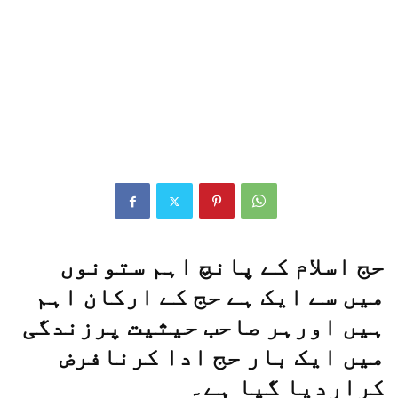
حج
اسلام
کے پانچ اہم ستونوں
میں سے ایک ہے حج کے ارکان اہم
ہیں اورہر صاحب حیثیت پرزندگی
میں ایک بار حج ادا کرنافرض
کرار
دیا گیا ہے۔