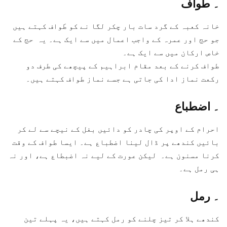
۔
طواف
خانہ کعبہ کے گرد سات بار چکر لگا نے کو طَواف کہتے ہیں
جو حج اور عمرہ کے واجب اعمال میں سے ایک ہے۔ یہ حج کے
خاص ارکان میں سے ایک ہے۔
طواف کرنے کے بعد مقام ابراہیم کے پیچھے کی طرف دو
رکعت نماز ادا کی جاتی ہے جسے نماز طواف کہتے ہیں۔
۔
اضطباع
احرام کے اوپر کی چادر کو دائیں بغل کے نیچے سے لے کر
بائیں کندھے پر ڈال لینا اضطباع ہے۔ ایسا طواف کے وقت
کرنا مسنون ہے۔ لیکن عورت کے لیے نہ اضبطاع ہے، اور نہ
ہی رمل ہے۔
۔
رمل
کندھے ہلا کر تیز چلنے کو رمل کہتے ہیں، یہ پہلے تین