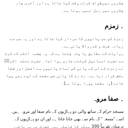
چکروں میںطواف کرتے وقت کیا جاتا ہے اور آخری چار
چکروں میں رمل نہیں ہوتا ہے۔
۔
زمزم
زمزم کو سب پانیوں کا سردار کہا جاتا ہے اور یہ سب سے
زیادہ شرف و قدروالا پانی ہے۔
روایات کے مطابق یا پتہ چلتا ہے کہ یہ چشمہ الله کے کرم
سے حضرت اسماعیل کیلئے جاری ہوا تھا۔ حضرت محمّد اکرمؐ
نے زمزم کے اس کے پانی کو تمام پانیوں سے افضل اور شفا
بخش قرار دیا ہے۔ زم زم کا پانی جس مقصد کے لیے بھی پیا
جائے (وہ مقصد پورا ہوتا ہے)۔
۔
صفا مروہ
مسجد حرام کے ساتھ والی دو پہاڑیوں کے نام صفا اور مروہ ہیں۔
اسے “مسعہ” کے نام سے بھی جانا جاتا ہے اور ان دو پہاڑیوں کے
درمیان تقریباً 395 میٹر کا فاصلہ ہے۔ حضرت بی بی ہاجرہ