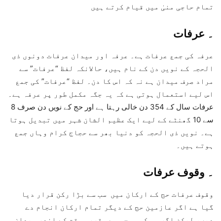
تمام حاجی منیٰ میں قیام کرتے ہیں
۔
عرفات
عرفہ کی جمع عرفات ہے۔ عرفہ اور میدان عرفات دونوں ذی
الحجہ کے نویں دن کے نام ہیں، حالانکہ لفظ “عرفات” سے
مراد صرف میدان ہے نہ کہ اس کا دن۔ لفظ “عرفات” کی جمع
اس لیے استعمال ہوتی ہے کہ یہ جگہ مکمل طور پر عرفہ ہے۔
عرفات سال کے 354 دن خالی رہتا ہے اور حج کے نویں دن صرف 8
سے 10 گھنٹے کے لیے ایک عظیم الشان شہر میں تبدیل ہوتا
ہے۔ نویں ذی الحجہ کو دنیا بھر سے حجاج کرام وہاں جمع
ہوتے ہیں۔
۔
وقوف عرفات
وقوف عرفات حج کے ارکان میں سب سے بڑا رکن قرار دیا
گیا ہے اگر عازمین حج کے دیگر تمام ارکان انجام دے
دیں، لیکن اگر وہ کسی وجہ سے مقررہ وقت کے اندر میدان