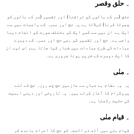
۔
حلق وقصر
حلق (سر کے بالوں کو تراشنا) اور تقصیر (سر کے بالوں کو
چھوٹا کرنا) کہلاتا ہے یہ حج اور عمرہ کے واجبات میں سے
ایک ہے ان میں سے کسی ایک کو مختلف صورت کو انجام دینا
واجب ہے۔ حج اور تقسیر کو بھی حج اور عمرہ کے دوسرے
عبادات کی طرح عبادات میں شمار کیا جاتا ہے، اس لیے ان
کا ایک دوسرے کے قریب ہونا ضروری ہے۔
۔
منٰی
یہ وہ مقام ہے جہاں سے عازمین حج چھ روزہ حج کے لئے
پروگرام کا آغاز کرتے ہیں۔ یہ تاریخی اور دینی اہمیت
کی حثیت رکھتا ہے۔
۔
قیام منٰی
قیام منٰی میں آٹھ ذی الحجہ کو حج کا احرام باندھ کر