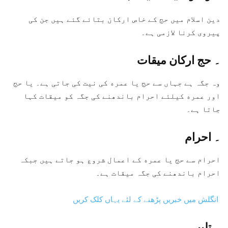
دین اسلام میں حج کے خاص ارکان بتائے گئے ہیں جن کی
پیروی کرنا لازمی ہے۔
۔ حج ارکان میقات
وہ جگہ ہے جہاں سے حج‌ یا عمره‌ کی نیت کی جاتی ہے۔ یا حج‌
اور عمره‌ کیلئے احرام باندھنے کی جگہ کو میقات کہا
جاتا ہے۔
۔
احرام
احرام سے حج یا عمره‌ کے اعمال شروع ہو جاتے ہیں جبکہ
احرام باندھنے کی جگہ میقات ہے۔
انگلش میں خبریں پڑھنے کے لئے یہاں کلک کریں
۔
تلبیہ