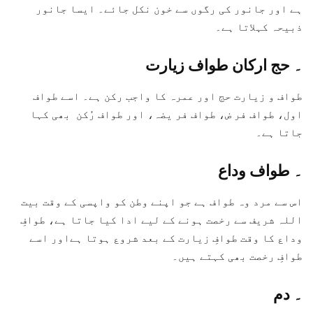
ہے اور جانور کی رگوں سے خون نکل جائے۔ ایسا جانور
ذبیحہ کہلاتا ہے۔
۔ حج ارکان
طواف زیارت
طواف و زیارت حج اور عمرہ کا واجب رکن ہے۔ اسے طواف
اول، طواف فر ض، طواف فر یضہ،
اور
طواف رُکن بھی کہا
جاتا ہے۔
۔
طواف وداع
اس سے مرد وہ طواف ہے جو اپنے وطن کو واپسی کے وقت بیت
اللہ شریف سے رخصت ہونے کے لیے ادا کیا جاتا ہے، طوافِ
وداع کا وقت طوافِ زیارت کے بعد شروع ہوتا ہےاور اسے
طوافِ رخصت بھی کہتے ہیں۔
۔
دم