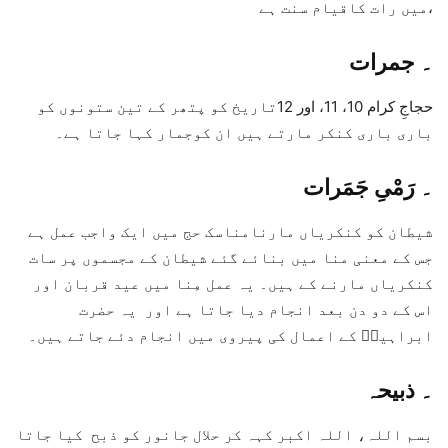
میں رات کاقیام سنت ہے،
۔
جمرات
حجاجِ کرام 10، 11، اور 12تاریخ کو پتھر کے تین ستونوں کو
باری باری کنکر مارتے ہیں ان کوجمار کہا
جاتا
ہے۔
۔
رَمْیِ جَمَرات
شیطان کو کنکریاں مارنامناسک حج میں ایک واجب عمل ہے
جس کے معنی منا میں بنائے گئے شیطان کے مجسموں پر سات
کنکریاں مارنے کے ہیں۔ یہ عمل مِنا میں عید قربان اور
اس کے دو دن بعد انجام دیا جاتا ہے اور یہ حضرت
ابراہیمؑ کے اعمال کی پیروی میں انجام دئے جاتے ہیں۔
۔ ذبیحہ
بسم اللہ، اللہ اکبر کہہ کر حلال جانور کو ذبح کیا جاتا