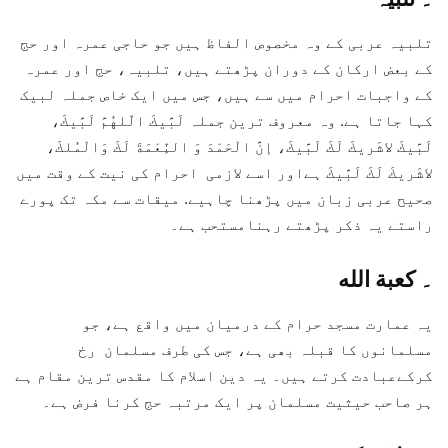
تلبیہ عربی کے وہ مخصوص الفاظ ہیں جو حاجی عمرہ اور حج
کے بعض ارکان کے دوران پڑھتے ہیں، تلبیہ، حج اور عمرہ
کے واجبات احرام میں سے ہیں، جس میں ایک خاص جملہ لبیک
کہا جاتا ہے. وہ معروف ترین جملہ لَبَّیكَ الّلهُمَّ لَبَّیكَ،
لَبَّیكَ لاشَریكَ لَكَ لَبَّیكَ، إنَّ الْحَمْدَ وَ النِّعْمَةَ لَكَ وَالْمُلكَ،
لاشَریكَ لَكَ لَبَّیكَ ہےاور اسے لازمی احرام کی نیت کے وقت میں
صحیح عربی زبان میں پڑھنا چاہیے. میقات سے مکہ تک پورے
راستے یہ ذکر پڑھتے رہنامستحب ہے۔
۔
كعبة الله
یہ عمارت مسجد حرام کے درمیان میں واقع ہے، جو
مسلمانوں کا قبلہ بھی
ہے
، جس کی طرف
مسلمان
رخ
کرکےعبادت کرتے ہیں۔ یہ دین اسلام کا مقدس ترین مقام ہے
ہر صاحب حیثیت مسلمان پر ایک مرتبہ حج کرنا فرض ہے۔