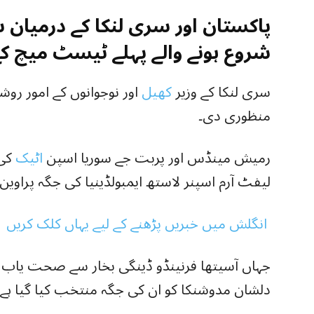
پاکستان اور سری لنکا کے درمیان 
شروع ہونے والے پہلے ٹیسٹ میچ کے ل
سری لنکا کے وزیر
کھیل
اور نوجوانوں کے امور رو
منظوری دی۔
رمیش مینڈس اور پربت جے سوریا اسپن
اٹیک
کی 
لیفٹ آرم اسپنر لاستھ ایمبولڈینیا کی جگہ پراوین
انگلش میں خبریں پڑھنے کے لیے یہاں کلک کریں
جہاں آسیتھا فرنینڈو ڈینگی بخار سے صحت یاب ہو رہ
دلشان مدوشنکا کو ان کی جگہ منتخب کیا گیا ہے۔