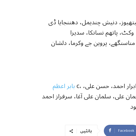
یتھیوز، دنیش چندیمل، دھننجایا ڈی
وکٹ، پاتھم نسانکا، سدیرا
ناسنگھے، پروین جے وکرما، دلشان
c، محمد رضوان وکٹ، عامر جمال، عبداللہ شفیق، ابرار احمد، حسن علی،
بابر اعظم
عمان علی، سلمان علی آغا، سرفراز احمد
د
بانٹیں
Facebook