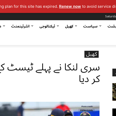
g plan for this site has expired.
Renew now
to avoid service di
Saturda
یشت
سیاست
کھیل
ٹیکنالوجی
انٹرٹینمنٹ
د
کھیل
سری لنکا نے پہلے ٹیسٹ کے 
کر دیا