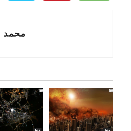
محمد ع
دنیا
دنیا