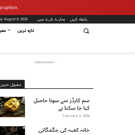
sruption.
رابطہ کریں
ہمارے بارے میں
y, August 8, 2026
تازہ ترین
مع
- Advertisment -
مقبول خبریں
سم کارڈز سے سونا حاصل
کیا جا سکتا ہے
February 3, 2026
خانہ کعبہ کی جگمگاتی