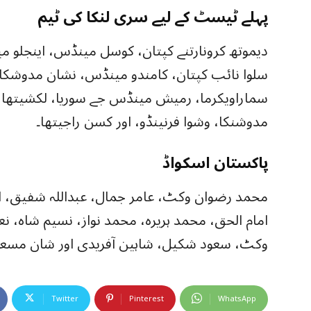
پہلے ٹیسٹ کے لیے سری لنکا کی ٹیم
دیموتھ کرونارتنے کپتان، کوسل مینڈس، اینجلو م
سلوا نائب کپتان، کامندو مینڈس، نشان مدوشکا 
سماراویکرما، رمیش مینڈس جے سوریا، لکشیتھا م
مدوشنکا، وشوا فرنینڈو، اور کسن راجیتھا۔
پاکستان اسکواڈ
امام الحق، محمد ہریرہ، محمد نواز، نسیم شاہ، ن
وکٹ، سعود شکیل، شاہین آفریدی اور شان مسعو
Twitter
Pinterest
WhatsApp