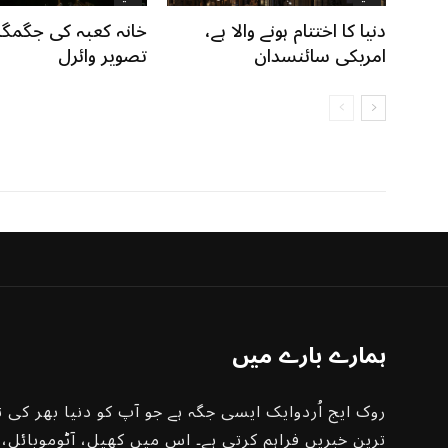
دنیا کا اختتام ہونے والا ہے،
خانہ کعبہ کی جگمگا
امریکی سائنسدان
تصویر وائرل
ہمارے بارے میں
روک ایج اُردوایک ایسی جگہ ہے جو آپ کو دنیا بھر کی ت
ترین خبریں فراہم کرتی ہے۔ اس میں کھیل، آٹوموبائل،