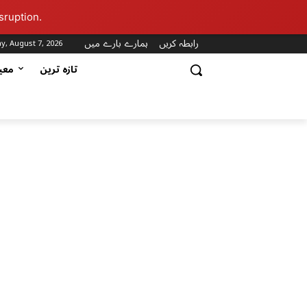
sruption.
رابطہ کریں
ہمارے بارے میں
ay, August 7, 2026
تازہ ترین
مع