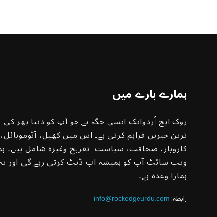
ہمارے بارے میں
روک ایج اُردوایک ایسی جگہ ہے جو آپ کو دنیا بھر کی ت
ترین خبریں فراہم کرتی ہے۔ اس میں کھیل، آٹوموبائل،
کاروبار، صحافت، سیاست، تفریح ​​وغیرہ شامل ہیں۔ ہم
ویب سائٹ آپ کو ہمیشہ اپ ڈیٹ کرتی رہے گی اور یہ
ہمارا وعدہ ہے۔
:رابطہ
info@rockedgeurdu.com