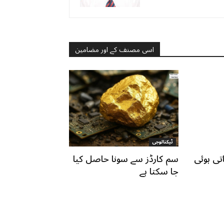
اسی مصنف کے اور مضامین
ٹیکنالوجی
تی ہوئی
سم کارڈز سے سونا حاصل کیا
جا سکتا ہے