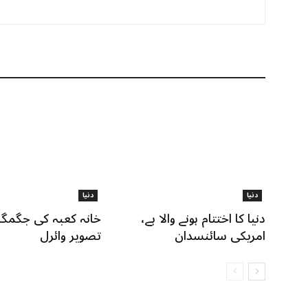
دنیا
دنیا
دنیا کا اختتام ہونے والا ہے،
خانہ کعبہ کی جگمگا
امریکی سائنسدان
تصویر وائرل