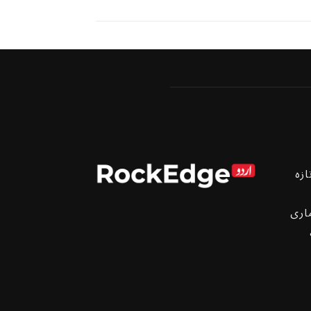
ازہ
اری