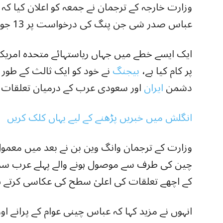
وزارت خارجہ کے ترجمان نے جمعہ کو اعلان کیا 
عباس صدر شی جن پنگ کی درخواست پر 13 جون سے 16 جون تک چین جائیں گے۔
ایک ایسے خطے میں جہاں ریاستہائے متحدہ امریکہ
پر کام کیا ہے،
بیجنگ
نے خود کو ایک ثالث کے طور پ
دشمن
ایران
اور سعودی عرب کے درمیان تعلقات ب
انگلش میں خبریں پڑھنے کے لیے یہاں کلک کریں
وزارت کے ترجمان وانگ وین بن نے بعد میں معمو
چین کی طرف سے موصول ہونے والے پہلے عرب سرب
کے اچھے تعلقات کی اعلیٰ سطح کی عکاسی کرتے ہیں
انہوں نے مزید کہا کہ عباس چینی عوام کے پرانے 