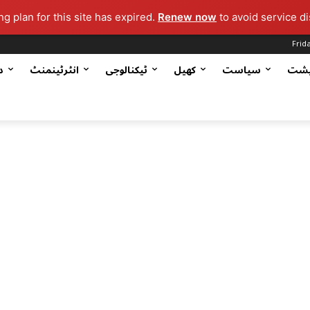
g plan for this site has expired.
Renew now
to avoid service di
Frid
یشت
سیاست
کھیل
ٹیکنالوجی
انٹرٹینمنٹ
د