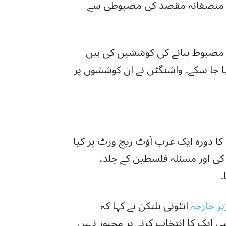
کے منصفانہ مقصد کی مضبوطی سے
 مضبوط بنانے کی کوششیں کی ہیں
 کیا جا سکے۔ واشنگٹن نے ان کوششوں پر
 دورہ ایک عرب آؤٹ ریچ وزٹ پر کیا
ی اور مسئلہ فلسطین کے جلد،
۔
یر خارجہ
انٹونی بلنکن نے کہا کہ
ایک کا انتخاب کرنے پر مجبور نہیں