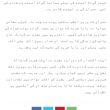
جیمز گولڈ اسمتھ کی بیٹی جمائما گولڈ اسمتھ سے شادی کی
تھی۔ عمران کی یہ تیسری شادی ہے۔
عمران کے وزیر اعظم منتخب ہونے سے چند ماہ قبل، مقامی
میڈیا نے بابا فرید کے مزار پر سجدہ کرتے ہوئے جوڑے کی
تصاویر شائع کی تھیں۔ انٹرویو میں بشریٰ نے کہا کہ خان
صاحب کی زندگی کا ہر لمحہ اب خدا، رسول اللہ صلی اللہ
علیہ وسلم اور بابا فرید کی محبت کے لیے وقف ہے۔
اپنے اقتدار کے دوران، بشریٰ نے اپنے شوہر کے ساتھ
سعودی عرب کے دورے کے علاوہ کسی بھی سرکاری بیرون ملک
مشن پر سفر نہیں کیا، صرف وہ مکہ اور مدینہ کے مقدس
شہروں میں دیکھی گئں۔ بشریٰ کو اکثر عوام میں نقاب اور
برقعہ پہنے دیکھا جاتا ہے جہاں صرف ان کی آنکھیں ہی
نظرآتی ہیں۔