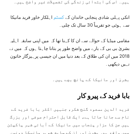
ہیں۔ اس کی ابتدائی زندگی کی تفصیلات غیر واضح ہیں۔
انکی پہلی شادی پنجابی خاندان کے
کسٹم
اہلکار خاور فرید مانیکا
سے ہوئی جو تقریباً 30 سال تک چلی۔
مقامی میڈیا کے حوالے سے ان کا کہنا تھا کہ میں اپنی سابقہ اہلیہ
بشریٰ بی بی کے بارے میں واضح طور پر بتانا چاہتا ہوں کہ میں نے
2018 میں ان کی طلاق کے بعد دنیا میں ان جیسی پرہیزگار خاتون
نہیں دیکھی۔
بشریٰ اور مانیکا کے پانچ بچے ہیں۔
بابا فرید کے پیرو کار
فرید الدین مسعود گنج شکر، جنہیں اکثر بابا فرید کے
نام سے جانا جاتا ہے، ایک قابل احترام صوفی اور بزرگ
ہیں جن کا مزار پنجاب میں مانیکا کے آبائی شہر پاکپتن
میں واقع ہے۔ بشریٰ اور ان کے سابق شوہر مانیکا دونوں