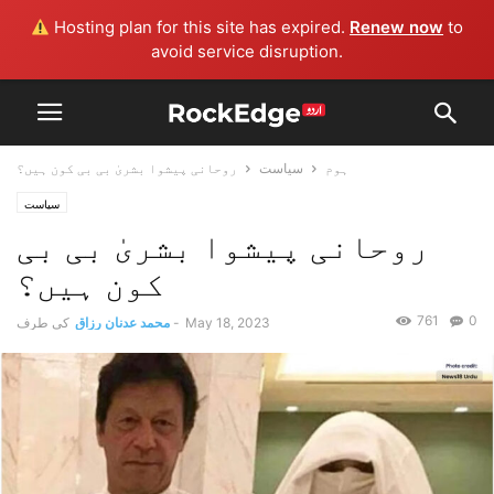
Hosting plan for this site has expired.
Renew now
to
avoid service disruption.
ہوم
سیاست
روحانی پیشوا بشریٰ بی بی کون ہیں؟
سیاست
روحانی پیشوا بشریٰ بی بی
کون ہیں؟
761
0
May 18, 2023
-
محمد عدنان رزاق
کی طرف