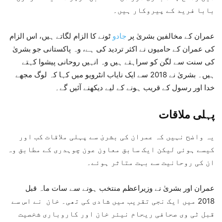
بابا فرید کے پیروکار ہیں۔
عمران کے مخالفین بشریٰ پر
جادو
ٹونے کا الزام لگاتے ہیں، اس الزام
کی عمران کے حامیوں نے اکثر تردید کی ہے، وہ پاکستانی جو بشریٰ
کی سنت سے لگن کو سراہتے ہیں وہ انہیں روحانی پیشوا کہتے
ہیں۔ بشریٰ نے 2018 سے ایک نایاب انٹرویو میں کہا کہ لوگ مجھے
خدا اور رسول کے قریب ہونے کے لیے دیکھنے آئیں گے۔
پہلی ملاقات
یہ واضح نہیں کہ عمران کی بشریٰ سے پہلی ملاقات کب اور
کیسے ہوئی لیکن ایک سابق معاون عون چوہدری کے مطابق وہ
ان کی روحانیت سے بہت متاثر ہوئے۔
عمران اور بشریٰ نے وزیراعظم منتخب ہونے سے سات ماہ قبل
2018 میں ایک نجی تقریب میں شادی کی تھی۔ خان نے اس سے
قبل ٹی وی صحافی ریحام نیئر خان اور کاروباری شخصیت