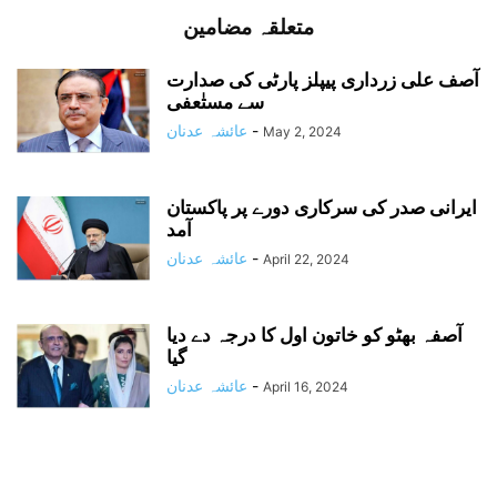
متعلقہ مضامین
آصف علی زرداری پیپلز پارٹی کی صدارت
سے مستٰعفی
-
عائشہ عدنان
May 2, 2024
ایرانی صدر کی سرکاری دورے پر پاکستان
آمد
-
عائشہ عدنان
April 22, 2024
آصفہ بھٹو کو خاتون اول کا درجہ دے دیا
گیا
-
عائشہ عدنان
April 16, 2024