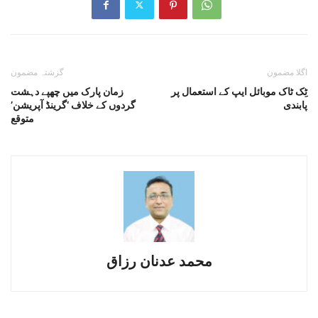
اگلا مضمون
گزشتہ مضمون
ٹِک ٹاک موبائل ایپ کے استعمال پر
زمان پارک میں چھپے دہشت
پابندی
گردوں کے خلاف ‘گرینڈ آپریشن’
متوقع
محمد عدنان رزاق