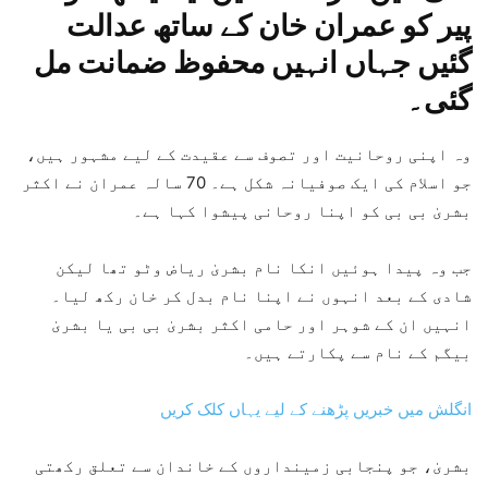
پیر کو عمران خان کے ساتھ عدالت
گئیں جہاں انہیں محفوظ ضمانت مل
گئی۔
وہ اپنی روحانیت اور تصوف سے عقیدت کے لیے مشہور ہیں،
جو اسلام کی ایک صوفیانہ شکل ہے۔ 70 سالہ عمران نے اکثر
بشریٰ بی بی کو اپنا روحانی پیشوا کہا ہے۔
جب وہ پیدا ہوئیں انکا نام بشریٰ ریاض وٹو تھا لیکن
شادی کے بعد انہوں نے اپنا نام بدل کر خان رکھ لیا۔
انہیں ان کے شوہر اور حامی اکثر بشریٰ بی بی یا بشریٰ
بیگم کے نام سے پکارتے ہیں۔
انگلش میں خبریں پڑھنے کے لیے یہاں کلک کریں
بشریٰ، جو پنجابی زمینداروں کے خاندان سے تعلق رکھتی