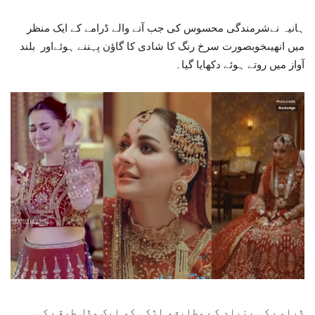
ہانیہ نےشرمندگی محسوس کی جب آنے والے ڈرامے کے ایک منظر
میں انھیںخوبصورت سرخ رنگ کا شادی کا گاؤن پہننے ہوئےاور بلند
آواز میں روتے ہوئے دکھایا گیا۔
ڈرامے کی بنیاد کے مطابق، لڑکی کو ایک مڈل طبقے کی