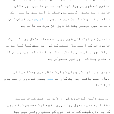
خاتون کے طور پر پیش کیا گیا ہے جو مذہبی اور متقی
خاندان سے تعلق رکھتی ہے،جبکہ ڈرامے میں ہانیہ ایک
شاندار شادی کے گاؤن میں ملبوس ہے
ڈریس
میں کراپ ٹاپ
ہےجس میں پچھلی پشت کا ڈیزائن سرے سے غائب ہے .
سامعین کو ابتدائی طور پر یہ سمجھنا مشکل ہوا کہ ایک
خاتون جس کو اتنے مڈل طبقے کے طور پر پیش کیا گیا ہے وہ
لہنگا چولی کیوں پہنے گی۔ مڈل طبقے کے گھروںمیں اس کا
امکان بہت کم اور غیر معمولی ہے.
دوسرا، ہانیہ کی چولی کو ایک منظر میں جھکا دیا گیا
تھا، جسے بلاشبہ ہدایت کار نے
فلم
بندی کے دوران نمایاں
کیا تھا ۔
اس میں دلہن کے جوڑے کو آن لائن صارفین کی جانب سے
مختلف ردعمل موصول ہوئے ہیں۔ کچھ لوگ محسوس کرتے ہیں
کہ یہ مڈل طبقے کے خاندانوں کو منفی روشنی میں پیش