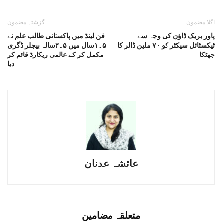
اگلا مضمون
گزشتہ مضمون
پاور بریک ڈاؤن کی وجہ سے
فن لینڈ میں پاکستانی طالب علم نے
ٹیکسٹائل سیکٹر کو ٧٠ ملین ڈالر کا
۵۔۱سال میں ۵۔۳سالہ بیچلر ڈگری
جھٹکا
مکمل کر کے عالمی ریکارڈ قائم کر
دیا
عائشہ عدنان
متعلقہ مضامین