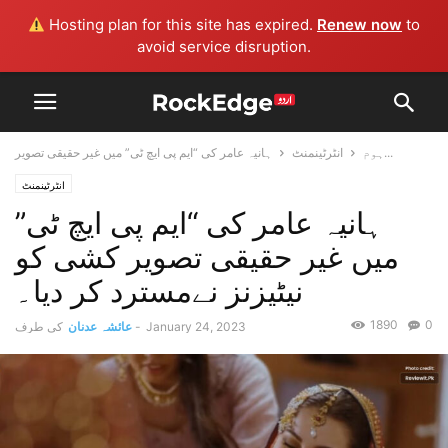
Hosting plan for this site has expired.
Renew now
to
avoid service disruption.
ہانیہ عامر کی “ایم پی ایچ ٹی” میں غیر حقیقی تصویر...
ہوم
انٹرٹینمنٹ
انٹرٹینمنٹ
ہانیہ عامر کی “ایم پی ایچ ٹی”
میں غیر حقیقی تصویر کشی کو
نیٹیزنز نےمسترد کر دیا۔
1890
0
January 24, 2023
-
عائشہ عدنان
کی طرف