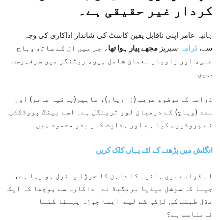
کردار غیر حقیقی ہے۔
ہانیہ عامر اپنی ناقابل یقین کاسٹ کی شاندار اداکاری کی وجہ
سے،
ڈرامہ
سیریز
مجھے پیار ہوا تھا
، جس میں ان کے ساتھ وہاج
علی، اور زاویار نعمان شامل ہیں، ریٹنگز میں سرفہرست
ہیں.
ڈرامہ کاموضوع عریب (زاویار)، ماہیر(ہانیہ عامر) اور
سعد (وہاج) کے درمیان لوو ٹرینگل ہے۔ اسے بینگ پروڈکشن
نے پروڈیوس کیا ہے اور ہدایت کار بدر محمود ہیں۔
انگلش میں پڑھنے کے لئے یہاں کلک کریں
اس ڈرامے میں ہانیہ کا دلہن کا جوڑا وائرل ہو رہا ہے،
جیسا کہ سوشل میڈیا بریگیڈ نے اداکارہ سے پوچھا کہ ایک
مڈل طبقے کی لڑکی کے لیے ایسا جوڑہ پہننا کتنا
نامناسب ہے؟