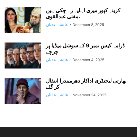
کرینہ کپور میری اہلیہ رہ چکی ہیں
،مفتی عبدالقوی
-
عائشہ عدنان
December 8, 2025
ڈرامہ کیس نمبر 9 کے سوشل میڈیا پر
چرچے
-
عائشہ عدنان
December 4, 2025
بھارتی لیجنڈری اداکار دھرمیندرا انتقال
کر گئے
-
عائشہ عدنان
November 24, 2025