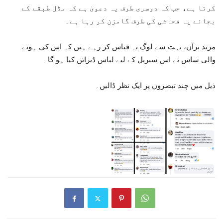
کرتا ہے، جب کہ دوسری طرف یہ دعویٰ ہے کہ مڈل طبقے کے
بجائے یہ فحاشی کی طرف گامزن کر رہا ہے۔
مزید برآں، بہت سے لوگ یہ قیاس کر رہے ہیں کہ اس کی ہونے
والی ساس نے اس سیریل کے لیے لباس ڈیزائن کیا ہو گا۔
ذیل میں چند تبصروں پر ایک نظر ڈالیں۔