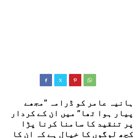
ہانیہ عامر کو ڈرامہ “مجھے
پیار ہوا تھا” میں ان کے کردار
پر تنقید کا سامنا کرنا پڑا
کچھ لوگوں کا خیال ہے کہ ان کا