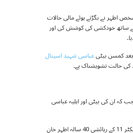
ص اظہر نے بگڑتے ہوئے مالی حالات
ن کے ساتھ خودکشی کی کوشش کی اور
ا۔
 بعد کمسن بیٹی
عباسی شہید اسپتال
اد کی حالت تشویشناک ہے۔
جب کہ ان کی بیٹی اور اہلیہ عباسی
ایس ایچ او سرجانی ٹاؤن بشیر وڈو کے مطابق سیکٹر 11 کے رہائشی 40 سالہ اظہر خان