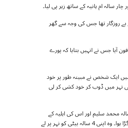
 بے روزگار تھا جس کی وجہ سے گھر
فون آیا جس نے انہیں بتایا کہ پورے
میں ایک شخص نے مبینہ طور پر خود
 نہر میں ڈوب کر خود کشی کر لی
 کے مطابق احمد پور شرقیہ کے رہائشی 53 سالہ محمد سلیم اور اس کی اہلیہ کے
درمیان غربت اور پیسوں کے معاملے پر گھریلو جھگڑا ہوا۔ وہ اپنی 4 سالہ بیٹی کو نہر پر لے