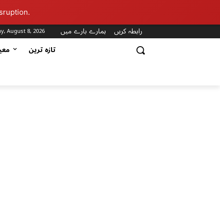
sruption.
رابطہ کریں
ہمارے بارے میں
y, August 8, 2026
تازہ ترین
مع