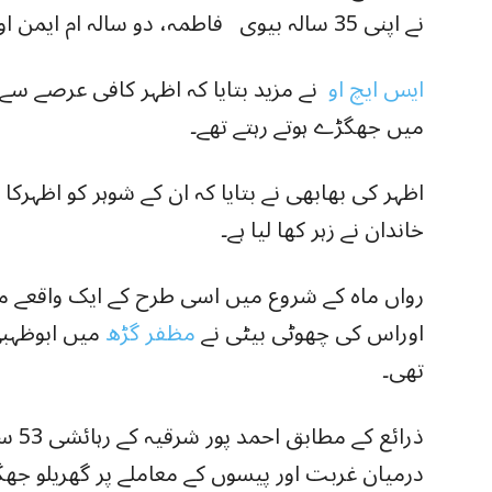
نے اپنی 35 سالہ بیوی فاطمہ، دو سالہ ام ایمن اور چار سالہ ام ہانیہ کے ساتھ زہر پی لیا۔
ایس ایچ او
نے مزید بتایا کہ اظہر کافی عرصے سے
میں جھگڑے ہوتے رہتے تھے۔
اظہر کی بھابھی نے بتایا کہ ان کے شوہر کو اظہرکا 
خاندان نے زہر کھا لیا ہے۔
رواں ماہ کے شروع میں اسی طرح کے ایک واقعے 
اوراس کی چھوٹی بیٹی نے
مظفر گڑھ
میں ابوظہبی
تھی۔
ذرائع