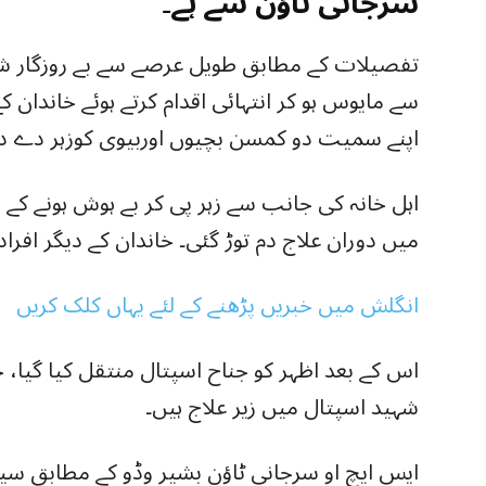
سرجانی ٹاؤن سے ہے۔
تفصیلات کے مطابق طویل عرصے سے بے روزگار شخ
سے مایوس ہو کر انتہائی اقدام کرتے ہوئے خاندا
اپنے سمیت دو کمسن بچیوں اوربیوی کوزہر دے دی
اہل خانہ کی جانب سے زہر پی کر بے ہوش ہونے کے
میں دوران علاج دم توڑ گئی۔ خاندان کے دیگر افر
انگلش میں خبریں پڑھنے کے لئے یہاں کلک کریں
اس کے بعد اظہر کو جناح اسپتال منتقل کیا گیا، 
شہید اسپتال میں زیر علاج ہیں۔