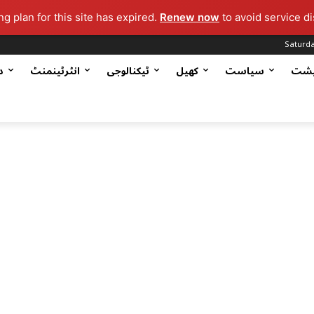
g plan for this site has expired.
Renew now
to avoid service di
Saturda
یشت
سیاست
کھیل
ٹیکنالوجی
انٹرٹینمنٹ
د