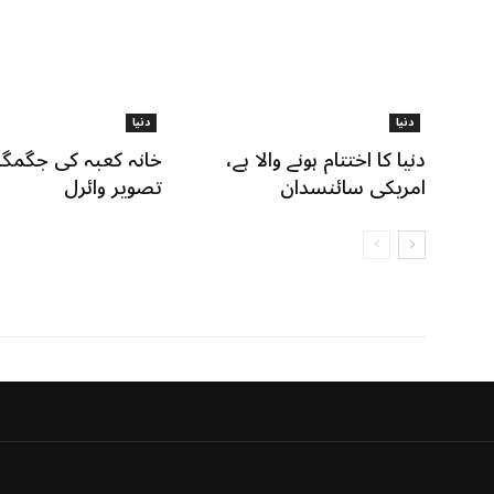
دنیا
دنیا
دنیا کا اختتام ہونے والا ہے،
خانہ کعبہ کی جگمگا
امریکی سائنسدان
تصویر وائرل