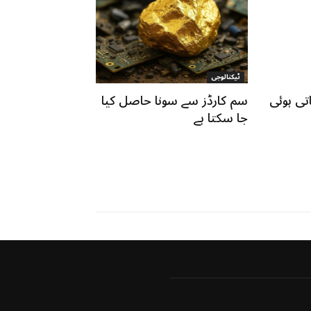
ٹیکنالوجی
تی ہوئی
سم کارڈز سے سونا حاصل کیا
جا سکتا ہے