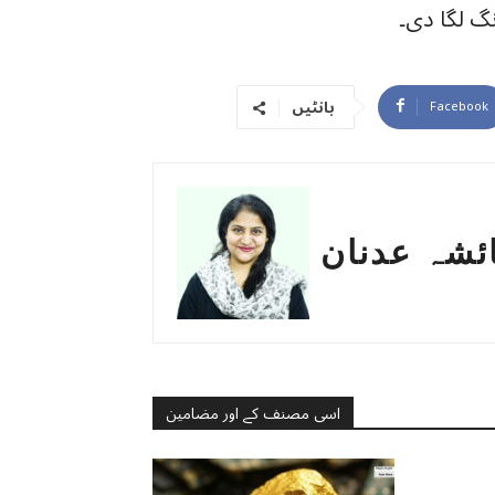
نگ لگا دی۔
بانٹیں
Facebook
ئشہ عدنان
اسی مصنف کے اور مضامین