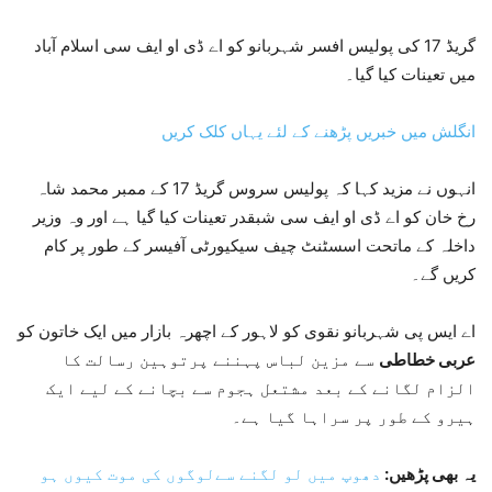
گریڈ 17 کی پولیس افسر شہربانو کو اے ڈی او ایف سی اسلام آباد
میں تعینات کیا گیا۔
انگلش میں خبریں پڑھنے کے لئے یہاں کلک کریں
انہوں نے مزید کہا کہ پولیس سروس گریڈ 17 کے ممبر محمد شاہ
رخ خان کو اے ڈی او ایف سی شبقدر تعینات کیا گیا ہے اور وہ وزیر
داخلہ کے ماتحت اسسٹنٹ چیف سیکیورٹی آفیسر کے طور پر کام
کریں گے۔
اے ایس پی شہربانو نقوی کو لاہور کے اچھرہ بازار میں ایک خاتون کو
عربی خطاطی
سے مزین لباس پہننے پرتوہین رسالت کا
الزام لگانے کے بعد مشتعل ہجوم سے بچانے کے لیے ایک
ہیرو کے طور پر سراہا گیا ہے۔
یہ بھی پڑھیں:
دھوپ میں لو لگنے سےلوگوں کی موت کیوں ہو