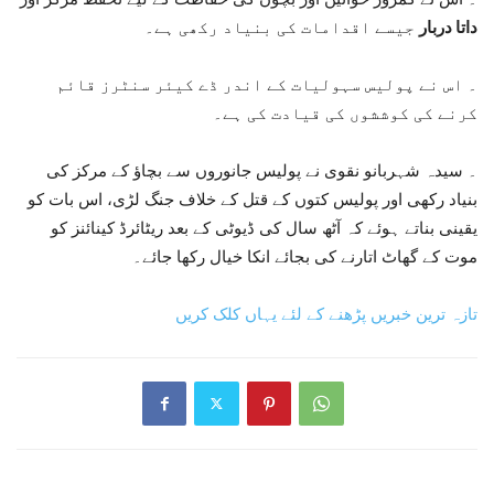
داتا دربار
جیسے اقدامات کی بنیاد رکھی ہے۔
۔ اس نے پولیس سہولیات کے اندر ڈے کیئر سنٹرز قائم
کرنے کی کوششوں کی قیادت کی ہے۔
۔ سیدہ شہربانو نقوی نے پولیس جانوروں سے بچاؤ کے مرکز کی
بنیاد رکھی اور پولیس کتوں کے قتل کے خلاف جنگ لڑی، اس بات کو
یقینی بناتے ہوئے کہ آٹھ سال کی ڈیوٹی کے بعد ریٹائرڈ کینائنز کو
موت کے گھاٹ اتارنے کی بجائے انکا خیال رکھا جائے۔
تازہ ترین خبریں پڑھنے کے لئے یہاں کلک کریں