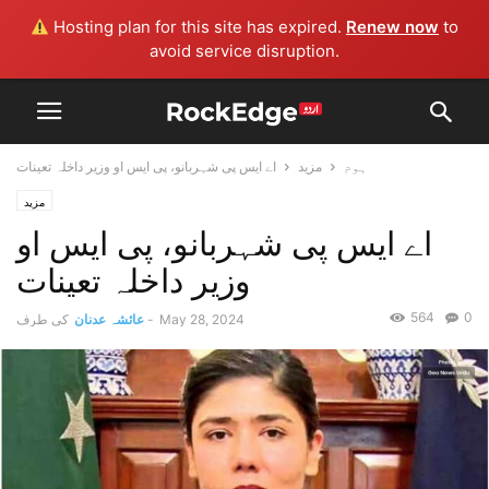
Hosting plan for this site has expired.
Renew now
to
avoid service disruption.
ہوم
مزید
اے ایس پی شہربانو، پی ایس او وزیر داخلہ تعینات
مزید
اے ایس پی شہربانو، پی ایس او
وزیر داخلہ تعینات
564
0
May 28, 2024
-
عائشہ عدنان
کی طرف