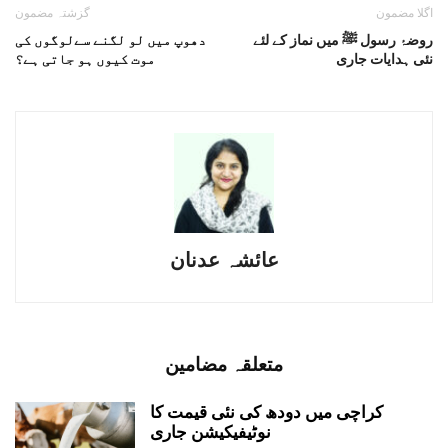
اگلا مضمون
گزشتہ مضمون
روضۂ رسول ﷺ میں نماز کے لئے
دھوپ میں لو لگنے سےلوگوں کی
نئی ہدایات جاری
موت کیوں ہو جاتی ہے؟
عائشہ عدنان
متعلقہ مضامین
کراچی میں دودھ کی نئی قیمت کا
نوٹیفیکیشن جاری