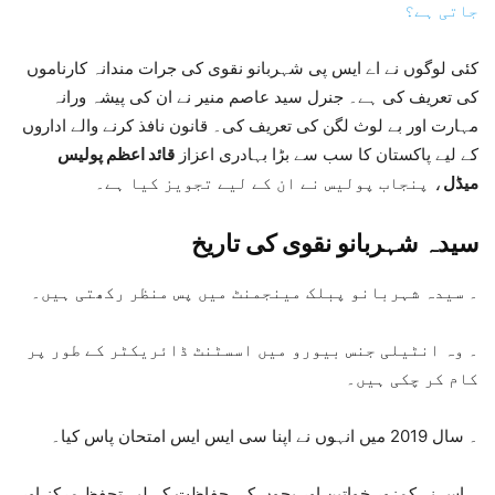
جاتی ہے؟
کئی لوگوں نے اے ایس پی شہربانو نقوی کی جرات مندانہ کارناموں
کی تعریف کی ہے۔ جنرل سید عاصم منیر نے ان کی پیشہ ورانہ
مہارت اور بے لوث لگن کی تعریف کی۔ قانون نافذ کرنے والے اداروں
کے لیے پاکستان کا سب سے بڑا بہادری اعزاز
قائد اعظم پولیس
میڈل
، پنجاب پولیس نے ان کے لیے تجویز کیا ہے۔
سیدہ شہربانو نقوی کی تاریخ
۔ سیدہ شہربانو پبلک مینجمنٹ میں پس منظر رکھتی ہیں۔
۔ وہ انٹیلی جنس بیورو میں اسسٹنٹ ڈائریکٹر کے طور پر
کام کر چکی ہیں۔
۔ سال 2019 میں انہوں نے اپنا سی ایس ایس امتحان پاس کیا۔
۔ اس نے کمزور خواتین اور بچوں کی حفاظت کے لیے تحفظ مرکز اور