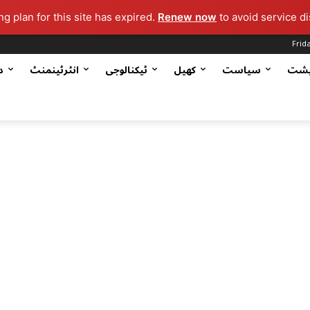
g plan for this site has expired.
Renew now
to avoid service di
Frid
یشت
سیاست
کھیل
ٹیکنالوجی
انٹرٹینمنٹ
د