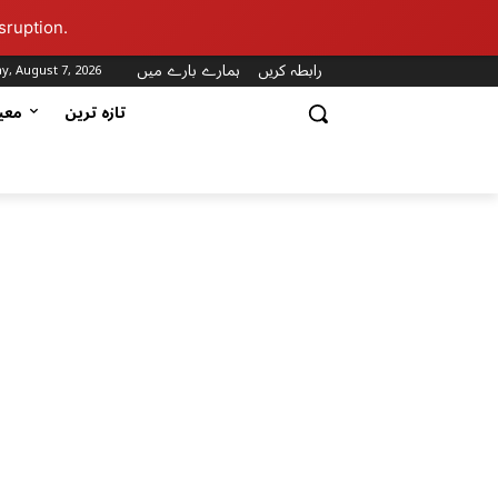
sruption.
رابطہ کریں
ہمارے بارے میں
ay, August 7, 2026
تازہ ترین
مع