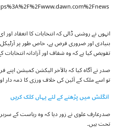
https%3A%2F%2Fwww.dawn.com%2Fnews
تفویض کیا ہے کہ وہ شفاف اور آزادانہ انتخابات کے 
صدر نے آگاہ کیا کہ بالآخر الیکشن کمیشن اپنے فرا
تو اسے ملک کے آئین کی خلاف ورزی کا ذمہ دار اور ج
انگلش میں پڑھنے کے لئے یہاں کلک کریں
صدرعارف علوی نے زور دیا کہ وہ ریاست کے سربراہ
تحت ہیں۔