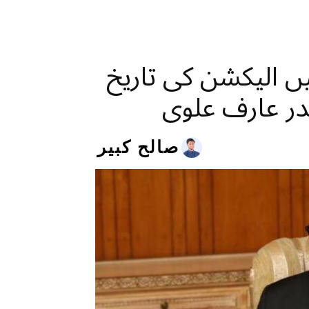
یں الیکشن کی تاریخ
صدر عارف علوی
صالح کبیر