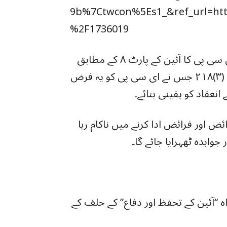
9b%7Ctwcon%5Es1_&ref_url=
%2F1736019
انہوں نے روشنی ڈالی کہ انتخابات کا انعقاد اور ای سی پی کا آئین کے پارٹ ۸ کے مطابق
بنیادی اور ضروری فرض ہے، خاص طور پر آرٹیکل (۳)۲۱۸ جس نے ای سی پی کو یہ فرض
انعقاد کو یقینی بنائے۔
ئض اور فرائض ادا کرنے میں ناکام رہا
وابدہ ٹھہرایا جائے گا۔
 “آئین کے تحفظ اور دفاع” کے حلف کے