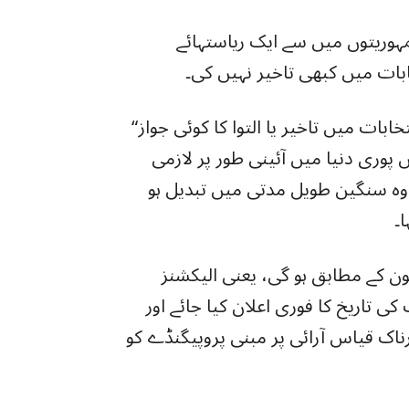
مہوریتوں میں سے ایک ریاستہائے
بات میں کبھی تاخیر نہیں کی۔
“میرا پختہ خیال ہے کہ ایسے حالات نہیں ہیں جو انتخابات میں تاخیر یا التوا کا کوئی جواز
پوری دنیا میں آئینی طور پر لازمی
 تو وہ سنگین طویل مدتی میں تبدیل ہو
۔
نون کے مطابق ہو گی، یعنی الیکشنز
بات کی تاریخ کا فوری اعلان کیا جائے اور
رناک قیاس آرائی پر مبنی پروپیگنڈے کو