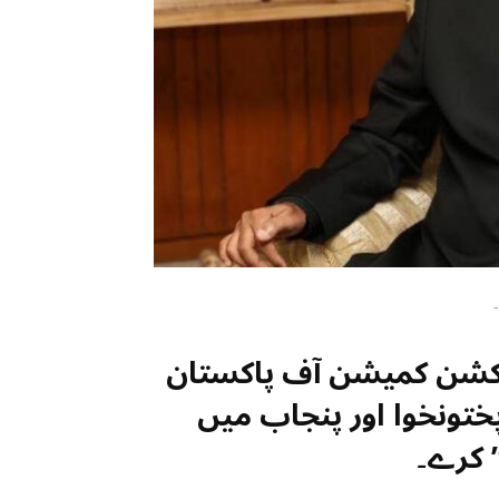
-
لیکشن کمیشن آف پاکستان
پختونخوا اور پنجاب میں
” کرے
۔