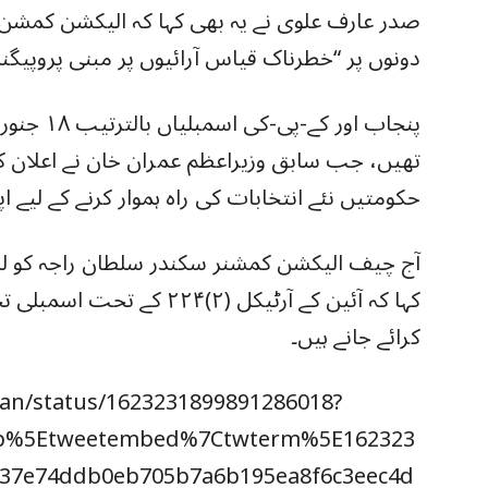
صدر عارف علوی نے یہ بھی کہا کہ الیکشن کمشن ص
دونوں پر “خطرناک قیاس آرائیوں پر مبنی پروپیگ
تھیں، جب سابق وزیراعظم عمران خان نے اعلان کی
حکومتیں نئے انتخابات کی راہ ہموار کرنے کے لیے ا
آج چیف الیکشن کمشنر سکندر سلطان راجہ کو لک
کرائے جانے ہیں۔
stan/status/1623231899891286018?
mp%5Etweetembed%7Ctwterm%5E162323
37e74ddb0eb705b7a6b195ea8f6c3eec4d