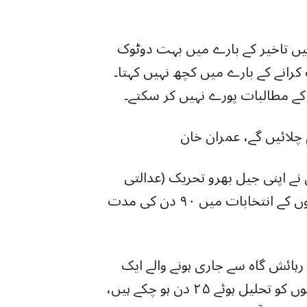
یں تاخیر کے بارے میں بہت دوٹوک
ن کے اندر انتخابات کرانے کے بارے میں کچھ نہیں کہتا۔
 کے مطالبات پورے نہیں کر سکتے۔
م چلائیں گے، عمران خان
ے اپنی جیل بھرو تحریک (عدالتی
اسمبلیوں کے انتخابات میں ۹۰ دن کی مدت
ہائش گاہ سے جاری ہونے والے ایک
ویڈیو پیغام میں، سابق وزیر اعظم نے کہا: “اسمبلیوں کو تحلیل ہوئے ۲۵ دن ہو چکے ہیں،