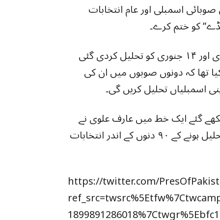
وبائی اسمبلی اور عام انتخابات
نڈے” کو ختم کرے۔
پنجاب اور کے-پی-کی اسمبلیاں بالترتیب ۱۸ جنوری اور ۱۴ جنوری کو تحلیل کردی گئی
ا تھا کہ دونوں صوبوں میں ان کی
پنی اسمبلیاں تحلیل کریں گی۔
ھے گئے ایک خط میں عارف علوی نے
کہا کہ آئین کے آرٹیکل (۲)۲۲۴ کے تحت اسمبلی تحلیل ہونے کے ۹۰ دنوں کے اندر انتخابات
https://twitter.com/PresOfPaki
ref_src=twsrc%5Etfw%7Ctwca
1899891286018%7Ctwgr%5Ebfc1