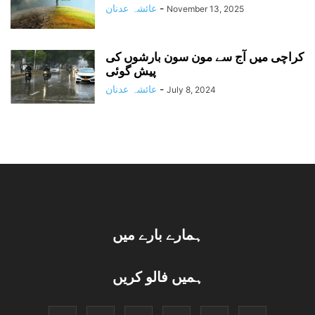
-
عائشہ عدنان
November 13, 2025
کراچی میں آج سے مون سون بارشوں کی
پیش گوئی
-
عائشہ عدنان
July 8, 2024
ہمارے بارے میں
ہمیں فالو کریں