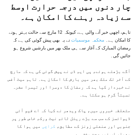
چار دنوں میں درجہ حرارت اوسط
سے زیادہ رہنے کا امکان ہے۔
تاہم، اچھی خبر آنے والی ہے، کیونکہ 12 مارچ سے حالت بہتر ہونے
کا امکان ہے۔
محکمہ موسمیات
نے یہ بھی پیش گوئی کی ہے کہ
رمضان المبارک کے آغاز سے ہی ملک بھر میں بارشیں شروع ہو
جائیں گی۔
آگے بڑھتے ہوئے، پی ایم ڈی نے پیش گوئی کی ہے کہ مارچ
کے آخر تک ملک بھر میں بارش کا امکان ہے۔ تاہم میٹ آفس
نے خبردار کیا ہے کہ رمضان کا دوسرا اور تیسرا عشرہ
نسبتاً گرم ہو سکتا ہے۔
متعلقہ خبروں میں، پاک ویدھر نے کہا کہ اے قیو آئی
ڈیوائسز کے سب سے بڑے ریئل ٹائم نیٹ ورک، خاص طور پر
جنوبی اور صنعتی زونز کے مطابق،
کراچی
میں ہوا کا
معیار اب غیر صحت بخش ہے۔