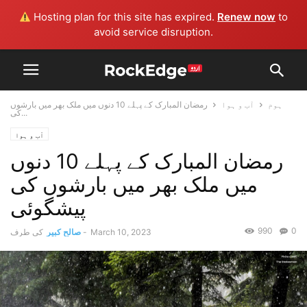
Hosting plan for this site has expired.
Renew now
to
avoid service disruption.
ہوم
آب و ہوا
رمضان المبارک کے پہلے 10 دنوں میں ملک بھر میں بارشوں
کی...
آب و ہوا
رمضان المبارک کے پہلے 10 دنوں
میں ملک بھر میں بارشوں کی
پیشگوئی
990
0
March 10, 2023
-
صالح کبیر
کی طرف