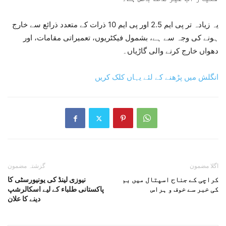
یہ زیادہ تر پی ایم 2.5 اور پی ایم 10 ذرات کے متعدد ذرائع سے خارج
ہونے کی وجہ سے ہے، بشمول فیکٹریوں، تعمیراتی مقامات، اور
دھواں خارج کرنے والی گاڑیاں۔
انگلش میں پڑھنے کے لئے یہاں کلک کریں
اگلا مضمون
گزشتہ مضمون
کراچی کے جناح اسپتال میں بم
نیوزی لینڈ کی یونیورسٹی کا
کی خبر سے خوف و ہراس
پاکستانی طلباء کے لیے اسکالرشپ
دینے کا علان