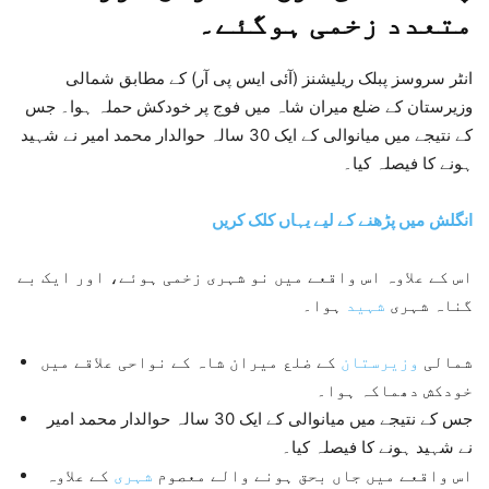
متعدد زخمی ہوگئے۔
انٹر سروسز پبلک ریلیشنز (آئی ایس پی آر) کے مطابق شمالی
وزیرستان کے ضلع میران شاہ میں فوج پر خودکش حملہ ہوا۔ جس
کے نتیجے میں میانوالی کے ایک 30 سالہ حوالدار محمد امیر نے شہید
ہونے کا فیصلہ کیا۔
انگلش
میں پڑھنے کے لیے یہاں کلک کریں
اس کے علاوہ اس واقعے میں نو شہری زخمی ہوئے، اور ایک بے
گناہ شہری
شہید
ہوا۔
شمالی
وزیرستان
کے ضلع میران شاہ کے نواحی علاقے میں
خودکش دھماکہ ہوا۔
جس کے نتیجے میں میانوالی کے ایک 30 سالہ حوالدار محمد امیر
نے شہید ہونے کا فیصلہ کیا۔
اس واقعے میں جاں بحق ہونے والے معصوم
شہری
کے علاوہ