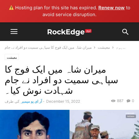
Hosting plan for this site has expired.
Renew now
to
avoid service disruption.
میران شاہ میں ایک فوج کا سپاہی سمیت دو افراد نے جام...
ہوم
معیشت
معیشت
میران شاہ میں ایک فوج کا
سپاہی سمیت دو افراد نے جام
شہادت نوش کیا۔
887
0
December 15, 2022
-
آر ای یو میمبر
کی طرف