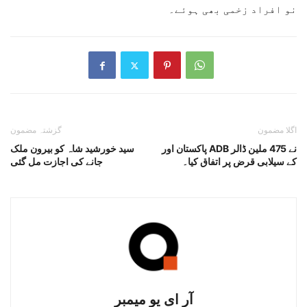
نو افراد زخمی بھی ہوئے۔
اگلا مضمون
گزشتہ مضمون
پاکستان اور ADB نے 475 ملین ڈالر
سید خورشید شاہ کو بیرون ملک
کے سیلابی قرض پر اتفاق کیا۔
جانے کی اجازت مل گئی
آر ای یو میمبر