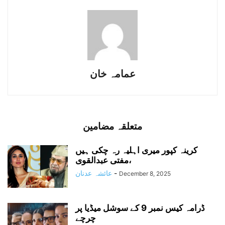
عمامہ خان
متعلقہ مضامین
کرینہ کپور میری اہلیہ رہ چکی ہیں
،مفتی عبدالقوی
-
عائشہ عدنان
December 8, 2025
ڈرامہ کیس نمبر 9 کے سوشل میڈیا پر
چرچے