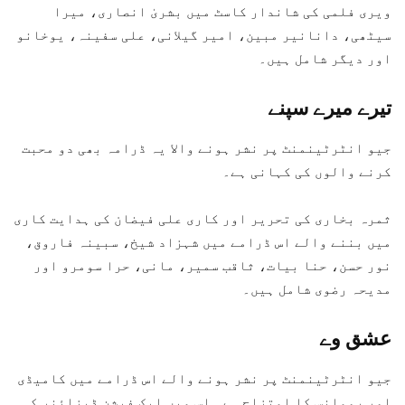
ویری فلمی کی شاندار کاسٹ میں بشریٰ انصاری، میرا
سیٹھی، دانانیر مبین، امیر گیلانی، علی سفینہ، یوخانو
اور دیگر شامل ہیں۔
تیرے میرے سپنے
جیو انٹرٹینمنٹ پر نشر ہونے والا یہ ڈرامہ بھی دو محبت
کرنے والوں کی کہانی ہے۔
ثمرہ بخاری کی تحریر اور کاری علی فیضان کی ہدایت کاری
میں بننے والے اس ڈرامے میں شہزاد شیخ، سبینہ فاروق،
نور حسن، حنا بیات، ثاقب سمیر، مانی، حرا سومرو اور
مدیحہ رضوی شامل ہیں۔
عشق وے
جیو انٹرٹینمنٹ پر نشر ہونے والے اس ڈرامے میں کامیڈی
اور رومانس کا امتزاج ہے۔ اس میں ایک فیشن ڈیزائنر کی