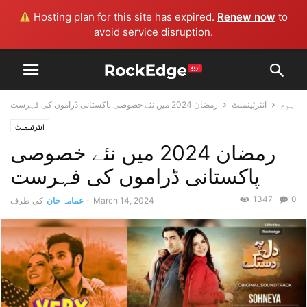
Hosting plan for this site has expired.
Renew now
to
avoid service disruption.
ہوم
انٹرٹینمنٹ
رمضان 2024 میں نئے خصوصی پاکستانی ڈراموں کی فہرست
انٹرٹینمنٹ
رمضان 2024 میں نئے خصوصی
پاکستانی ڈراموں کی فہرست
1347
0
March 14, 2024
-
عمامہ خان
کی طرف