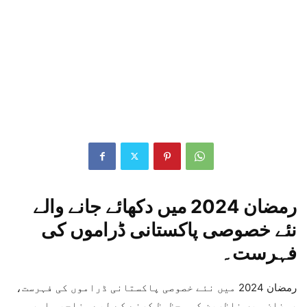
رمضان 2024 میں دکھائے جانے والے
نئے خصوصی پاکستانی ڈراموں کی
فہرست۔
رمضان 2024 میں نئے خصوصی پاکستانی ڈراموں کی فہرست،
رمضان میں ناظرین کو محظوظ کرنے کے لیے مزاحیہ اور