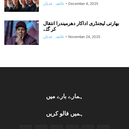
-
عائشہ عدنان
December 4, 2025
بھارتی لیجنڈری اداکار دھرمیندرا انتقال
کر گئے
-
عائشہ عدنان
November 24, 2025
ہمارے بارے میں
ہمیں فالو کریں