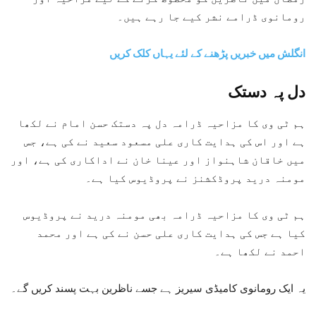
رومانوی ڈرامے نشر کیے جا رہے ہیں۔
انگلش میں خبریں پڑھنے کے لئے یہاں کلک کریں
دل پہ دستک
ہم ٹی وی کا مزاحیہ ڈرامہ دل پہ دستک حسن امام نے لکھا
ہے اور اس کی ہدایت کاری علی مسعود سعید نے کی ہے، جس
میں خاقان شاہنواز اور عینا خان نے اداکاری کی ہے، اور
مومنہ درید پروڈکشنز نے پروڈیوس کیا ہے۔
ہم ٹی وی کا مزاحیہ ڈرامہ بھی مومنہ درید نے پروڈیوس
کیا ہے جس کی ہدایت کاری علی حسن نے کی ہے اور محمد
احمد نے لکھا ہے۔
یہ ایک رومانوی کامیڈی سیریز ہے جسے ناظرین بہت پسند کریں گے۔