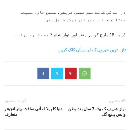
ڈرامے کی کاسٹ میں فیصل قریشی، سمیع خان، سمیعہ
ممتاز، حنا دلمور اور دیگر شامل ہیں۔
ڈرامہ 16 مارچ کو ہر ہفتہ اور اتوار شام 7 بجے شروع ہوگا۔
تازہ ترین خبروں کے لیے یہاں کلک کریں
اگلا مضمون
گزشتہ مضمون
نواز شریف کے بیٹے 7 سال بعد وطن
دنیا کا پہلا اے آئی سافٹ ویئر انجینئر
واپس پہنچ گئے
متعارف