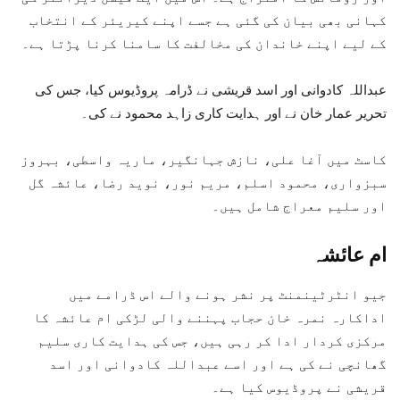
کہانی بھی بیان کی گئی ہے جسے اپنے کیریئر کے انتخاب
کے لیے اپنے خاندان کی مخالفت کا سامنا کرنا پڑتا ہے۔
عبداللہ کادوانی اور اسد قریشی نے ڈرامہ پروڈیوس کیا، جس کی
تحریر عمار خان نے اور ہدایت کاری زاہد محمود نے کی۔
کاسٹ میں آغا علی، نازش جہانگیر، ماریہ واسطی، بہروز
سبزواری، محمود اسلم، مریم نور، نوید رضا، عائشہ گل
اور سلیم معراج شامل ہیں۔
ام عائشہ
جیو انٹرٹینمنٹ پر نشر ہونے والے اس ڈرامے میں
اداکارہ نمرہ خان حجاب پہننے والی لڑکی ام عائشہ کا
مرکزی کردار ادا کر رہی ہیں، جس کی ہدایت کاری سلیم
گھانچی نے کی ہے اور اسے عبداللہ کادوانی اور اسد
قریشی نے پروڈیوس کیا ہے۔