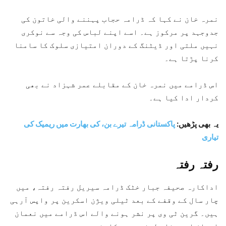
نمرہ خان نے کہا کہ ڈرامہ حجاب پہننے والی خاتون کی
جدوجہد پر مرکوز ہے۔ اسے اپنے لباس کی وجہ سے نوکری
نہیں ملتی اور ڈیٹنگ کے دوران امتیازی سلوک کا سامنا
کرنا پڑتا ہے۔
اس ڈرامے میں نمرہ خان کے مقابلے عمر شہزاد نے بھی
کردار ادا کیا ہے۔
یہ بھی پڑھیں:
پاکستانی ڈرامہ تیرے بن، کی بھارت میں ریمیک کی
تیاری
رفتہ رفتہ
اداکارہ صحیفہ جبار خٹک ڈرامہ سیریل رفتہ رفتہ، میں
چار سال کے وقفے کے بعد ٹیلی ویژن اسکرین پر واپس آرہی
ہیں۔ گرین ٹی وی پر نشر ہونے والے اس ڈرامے میں نعمان