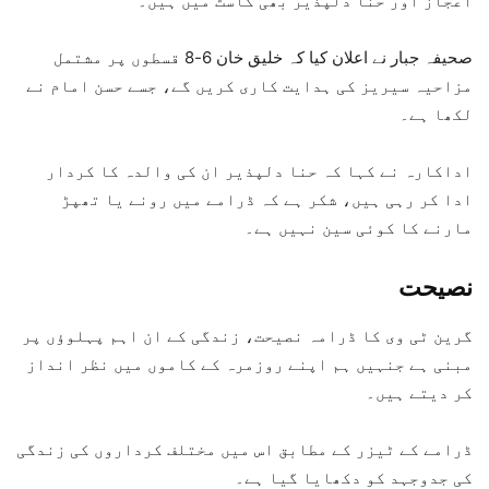
اعجاز اور حنا دلپذیر بھی کاسٹ میں ہیں۔
صحیفہ جبار نے اعلان کیا کہ خلیق خان 6-8 قسطوں پر مشتمل
مزاحیہ سیریز کی ہدایت کاری کریں گے، جسے حسن امام نے
لکھا ہے۔
اداکارہ نے کہا کہ حنا دلپذیر ان کی والدہ کا کردار
ادا کر رہی ہیں، شکر ہے کہ ڈرامے میں رونے یا تھپڑ
مارنے کا کوئی سین نہیں ہے۔
نصیحت
گرین ٹی وی کا ڈرامہ نصیحت، زندگی کے ان اہم پہلوؤں پر
مبنی ہے جنہیں ہم اپنے روزمرہ کے کاموں میں نظر انداز
کر دیتے ہیں۔
ڈرامے کے ٹیزر کے مطابق اس میں مختلف کرداروں کی زندگی
کی جدوجہد کو دکھایا گیا ہے۔