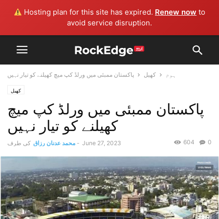
Hosting plan for this site has expired.
Renew now
to
avoid service disruption.
ہوم
کھیل
پاکستان ممبئی میں ورلڈ کپ میچ کھیلنے کو تیار نہیں
کھیل
پاکستان ممبئی میں ورلڈ کپ میچ
کھیلنے کو تیار نہیں
604
0
June 27, 2023
-
محمد عدنان رزاق
کی طرف