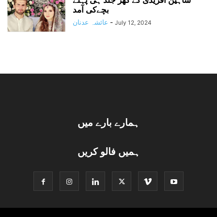
بچےکی آمد
-
عائشہ عدنان
July 12, 2024
ہمارے بارے میں
ہمیں فالو کریں