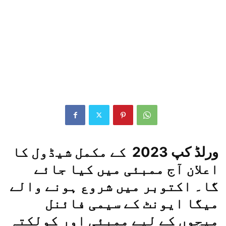
ورلڈ کپ 2023 کے مکمل شیڈول کا
اعلان آج ممبئی میں کیا جائے
گا۔ اکتوبر میں شروع ہونے والے
میگا ایونٹ کے سیمی فائنل
میچوں کے لیے ممبئی اور کولکتہ