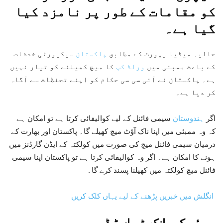
کو مقامات کے طور پر نامزد کیا
گیا ہے۔
حالیہ میڈیا رپورٹ کے مطابق
پاکستان
سیکیورٹی خدشات
کے باعث ممبئی میں
ورلڈ کپ
کا میچ کھیلنے کو تیار نہیں
ہے۔ پاکستان نے آئی سی سی حکام کو اپنے تحفظات سے آگاہ
کر دیا ہے۔
اگر
ہندوستان
سیمی فائنل کے لیے کوالیفائی کرتا ہے تو امکان ہے
کہ وہ ممبئی میں اپنا ناک آؤٹ میچ کھیلے گا۔ پاکستان اور بھارت کے
درمیان سیمی فائنل میچ کی صورت میں کولکتہ کے ایڈن گارڈنز میں
ہونے کا امکان ہے۔ اگر وہ کوالیفائی کرتا ہے تو پاکستان اپنا سیمی
فائنل میچ کولکتہ میں کھیلنا پسند کرے گا۔
انگلش میں خبریں پڑھنے کے لیے یہاں کلک کریں
ممبئی کے وانکھیڑے اسٹیڈیم