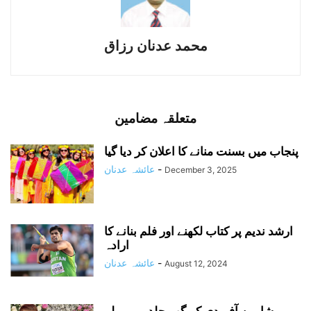
محمد عدنان رزاق
متعلقہ مضامین
پنجاب میں بسنت منانے کا اعلان کر دیا گیا
-
عائشہ عدنان
December 3, 2025
ارشد ندیم پر کتاب لکھنے اور فلم بنانے کا
ارادہ
-
عائشہ عدنان
August 12, 2024
شاہین آفریدی کے گھر جلد ہی پہلے