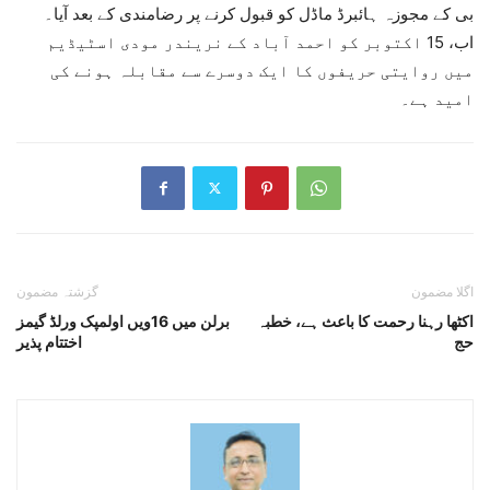
بی کے مجوزہ ہائبرڈ ماڈل کو قبول کرنے پر رضامندی کے بعد آیا۔
اب، 15 اکتوبر کو احمد آباد کے نریندر مودی اسٹیڈیم
میں روایتی حریفوں کا ایک دوسرے سے مقابلہ ہونے کی
امید ہے۔
اگلا مضمون
گزشتہ مضمون
اکٹھا رہنا رحمت کا باعث ہے، خطبہ
برلن میں 16ویں اولمپک ورلڈ گیمز
حج
اختتام پذیر