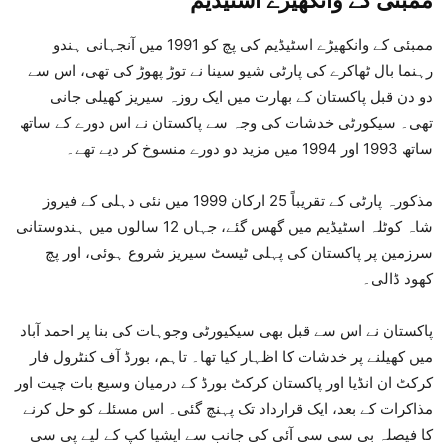
ممبئی کے وانکھیڑے اسٹیڈیم کی پچ کو 1991 میں آنجہانی ہندو
رہنما بال ٹھاکرے کی پارٹی شیو سینا نے توڑ پھوڑ کی تھی، اس سے
دو دن قبل پاکستان کے بھارت میں ایک روزہ سیریز کھیلی جانی
تھی۔ سیکورٹی خدشات کی وجہ سے پاکستان نے اس دورے کے ساتھ
ساتھ 1993 اور 1994 میں مزید دو دورے منسوخ کر دیے تھے۔
مذکورہ پارٹی کے تقریباً 25 ارکان 1999 میں نئی دہلی کے فیروز
شاہ کوٹلہ اسٹیڈیم میں گھس گئے، جہاں 12 سالوں میں ہندوستانی
سرزمین پر پاکستان کی پہلی ٹیسٹ سیریز شروع ہوئی، اور پچ
کھود ڈالی۔
پاکستان نے اس سے قبل بھی سیکیورٹی وجوہات کی بنا پر احمد آباد
میں کھیلنے پر خدشات کا اظہار کیا تھا۔ تاہم، بورڈ آف کنٹرول فار
کرکٹ ان انڈیا اور پاکستان کرکٹ بورڈ کے درمیان وسیع بات چیت اور
مذاکرات کے بعد، ایک قرارداد تک پہنچ گئی۔ اس مسئلے کو حل کرنے
کا فیصلہ بی سی سی آئی کی جانب سے ایشیا کپ کے لیے پی سی