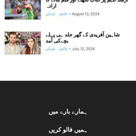
ارادہ
-
عائشہ عدنان
August 12, 2024
شاہین آفریدی کے گھر جلد ہی پہلے
بچےکی آمد
-
عائشہ عدنان
July 12, 2024
ہمارے بارے میں
ہمیں فالو کریں