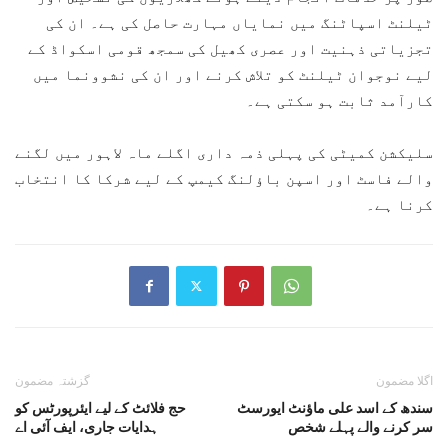
ٹیلنٹ اسپاٹنگ میں نمایاں مہارت حاصل کی ہے۔ ان کی
تجزیاتی ذہنیت اور عصری کھیل کی سمجھ قومی اسکواڈ کے
لیے نوجوان ٹیلنٹ کو تلاش کرنے اور ان کی نشوونما میں
کارآمد ثابت ہو سکتی ہے۔
سلیکشن کمیٹی کی پہلی ذمہ داری اگلے ماہ لاہور میں لگنے
والے فاسٹ اور اسپن باؤلنگ کیمپ کے لیے شرکا کا انتخاب
کرنا ہے۔
اگلا مضمون
گزشتہ مضمون
سندھ کے اسد علی ماؤنٹ ایورسٹ
حج فلائٹ کے لیے ایئرپورٹس کو
سر کرنے والے پہلے شخص
ہدایات جاری، ایف آئی اے