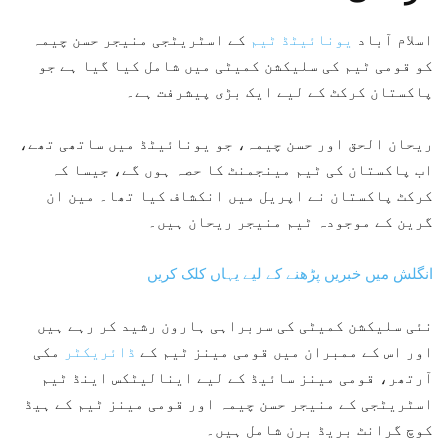
اسلام آباد
یونائیٹڈ ٹیم
کے اسٹریٹجی منیجر حسن چیمہ
کو قومی ٹیم کی سلیکشن کمیٹی میں شامل کیا گیا ہے جو
پاکستان کرکٹ کے لیے ایک بڑی پیشرفت ہے۔
ریحان الحق اور حسن چیمہ، جو یونائیٹڈ میں ساتھی تھے،
اب پاکستان کی ٹیم مینجمنٹ کا حصہ ہوں گے، جیسا کہ
کرکٹ پاکستان نے اپریل میں انکشاف کیا تھا۔ مین ان
گرین کے موجودہ ٹیم منیجر ریحان ہیں۔
انگلش میں خبریں پڑھنے کے لیے یہاں کلک کریں
نئی سلیکشن کمیٹی کی سربراہی ہارون رشید کر رہے ہیں
اور اس کے ممبران میں قومی مینز ٹیم کے
ڈائریکٹر
مکی
آرتھر، قومی مینز سائیڈ کے لیے اینالیٹکس اینڈ ٹیم
اسٹریٹجی کے منیجر حسن چیمہ اور قومی مینز ٹیم کے ہیڈ
کوچ گرانٹ بریڈ برن شامل ہیں۔