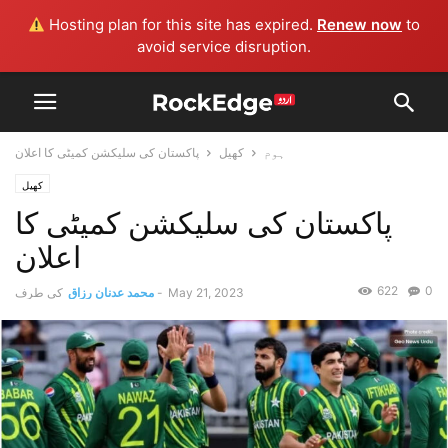
Hosting plan for this site has expired.
Renew now
to
avoid service disruption.
ہوم
کھیل
پاکستان کی سلیکشن کمیٹی کا اعلان
کھیل
پاکستان کی سلیکشن کمیٹی کا
اعلان
622
0
May 21, 2023
-
محمد عدنان رزاق
کی طرف