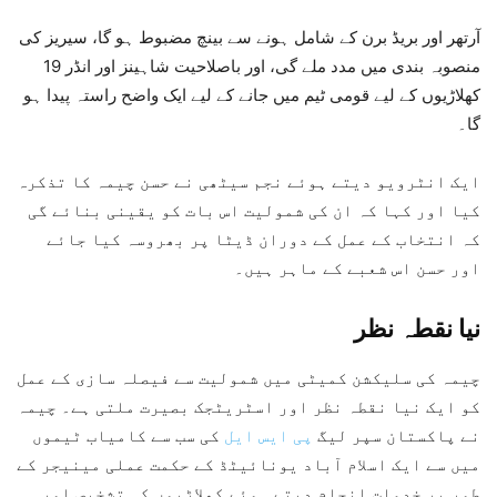
آرتھر اور بریڈ برن کے شامل ہونے سے بینچ مضبوط ہو گا، سیریز کی
منصوبہ بندی میں مدد ملے گی، اور باصلاحیت شاہینز اور انڈر 19
کھلاڑیوں کے لیے قومی ٹیم میں جانے کے لیے ایک واضح راستہ پیدا ہو
گا۔
ایک انٹرویو دیتے ہوئے نجم سیٹھی نے حسن چیمہ کا تذکرہ
کیا اور کہا کہ ان کی شمولیت اس بات کو یقینی بنائے گی
کہ انتخاب کے عمل کے دوران ڈیٹا پر بھروسہ کیا جائے
اور حسن اس شعبے کے ماہر ہیں۔
نیا نقطہ نظر
چیمہ کی سلیکشن کمیٹی میں شمولیت سے فیصلہ سازی کے عمل
کو ایک نیا نقطہ نظر اور اسٹریٹجک بصیرت ملتی ہے۔ چیمہ
نے پاکستان سپر لیگ
پی ایس ایل
کی سب سے کامیاب ٹیموں
میں سے ایک اسلام آباد یونائیٹڈ کے حکمت عملی مینیجر کے
طور پر خدمات انجام دیتے ہوئے کھلاڑیوں کی تشخیص اور