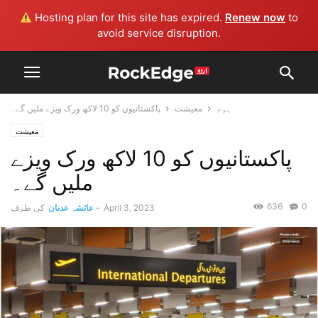
Hosting plan for this site has expired.
Renew now
to
avoid service disruption.
ہوم
معیشت
پاکستانیوں کو 10 لاکھ ورک ویزے ملیں گے۔
معیشت
پاکستانیوں کو 10 لاکھ ورک ویزے
ملیں گے۔
636
0
April 3, 2023
-
عائشہ عدنان
کی طرف