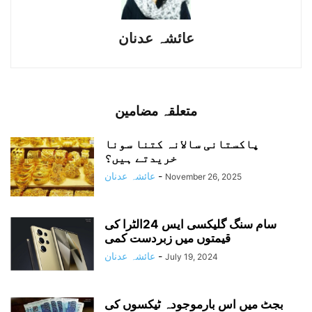
عائشہ عدنان
متعلقہ مضامین
پاکستانی سالانہ کتنا سونا
خریدتے ہیں؟
-
عائشہ عدنان
November 26, 2025
سام سنگ گلیکسی ایس 24الٹرا کی
قیمتوں میں زبردست کمی
-
عائشہ عدنان
July 19, 2024
بجٹ میں اس بارموجودہ ٹیکسوں کی