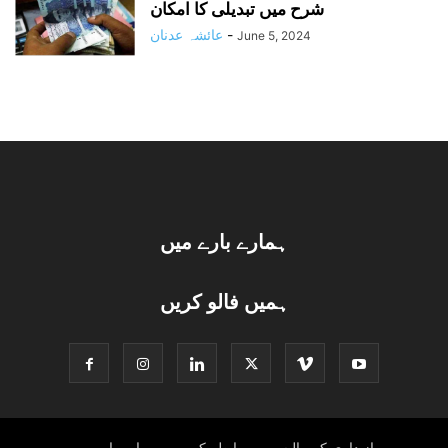
شرح میں تبدیلی کا امکان
-
عائشہ عدنان
June 5, 2024
ہمارے بارے میں
ہمیں فالو کریں
راز داری کی پالیسی
رابطہ کریں
ہمارے بارے میں