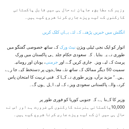
وزیر کے مطابق، جاپان نے حال ہی میں قابل پاکستانی
کارکنوں کے لیے ویزے جاری کرنا شروع کیے ہیں۔
انگلش میں خبریں پڑھنے کے لئے یہاں کلک کریں
اتوار کو ایک نجی ٹیلی ویژن
نیٹ ورک
کے ساتھ خصوصی گفتگو میں
طوری نے یہ بتایا۔ کہ سعودی حکام جلد ہی پاکستان میں ورک
پرمٹ کے لیے ویزہ جاری کریں گے، اور
جرمنی
، یونان اور رومانیہ
سمیت 50 دیگر ممالک کے ساتھ نئے معاہدوں پر دستخط کیے جا رہے
ہیں۔” مزید برآں، وزیر طوری نے کہا کہ فنی تربیت کا امتحان پاس
کرنے والے پاکستانی سعودی ویزے کے لیے اہل ہوں گے۔
وزیر کا کہنا ہے کہ جنوبی کوریا کو فوری طور پر
10,000پاکستانی ہنرمند کارکنوں کی ضرورت ہے اور اس نے
حال ہی میں ان کے لیے ویزے جاری کرنا شروع کیے ہیں۔