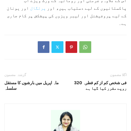
اس کے علاوہ، جرمنی اور رومانیہ کے ورک ویزے اب
پاکستانیوں کے لیے دستیاب ہیں، اور
پرتگال
اور یونان
کے لیے پروفیشنل اور لیبر ویزوں کی پیشکش پر کام جاری
ہے۔
اگلا مضمون
گزشتہ مضمون
فی شخص کم از کم فطرہ 320
ماہ اپریل میں بارشوں کا مستقل
روپے مقرر کیا گیا ہے
سلسلہ