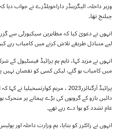
وزیر داخلہ، الیگزینڈر داراخویلڈزے نے جواب دیا ک
چیلنج تھا۔
انہوں نے دعویٰ کیا کہ مظاہرین سیکیورٹی سے گزرن
لیے متبادل طریقے تلاش کرنے میں کامیاب رہے کیونک
انہوں نے مزید کہا، تاہم ہم پرائیڈ فیسٹیول کے شرک
میں کامیاب ہو گئے، لیکن کسی کو نقصان نہیں پہ
پرائیڈ آرگنائزر2023 ، مریم کوارتسخیلی
دائیں بازو کے گروہوں کی بڑے پیمانے پر متحرک ہو
عام تشدد کو ہوا دے رہے تھے۔
انہوں نے رائٹرز کو بتایا، ہم وزارت داخلہ اور پو