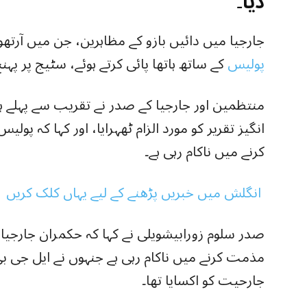
دیا۔
جارجیا میں دائیں بازو کے مظاہرین، جن میں آر
پولیس
کے ساتھ ہاتھا پائی کرتے ہوئے، سٹیج پر پہ
منتظمین اور جارجیا کے صدر نے تقریب سے پہلے ہ
انگیز تقریر کو مورد الزام ٹھہرایا، اور کہا کہ پ
کرنے میں ناکام رہی ہے۔
انگلش میں خبریں پڑھنے کے لیے یہاں کلک کریں
صدر سلوم زورابیشویلی نے کہا کہ حکمران جارجیائی
مذمت کرنے میں ناکام رہی ہے جنہوں نے ایل جی بی
جارحیت کو اکسایا تھا۔