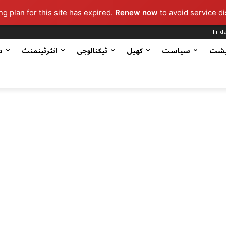
g plan for this site has expired.
Renew now
to avoid service di
Frid
یشت
سیاست
کھیل
ٹیکنالوجی
انٹرٹینمنٹ
د