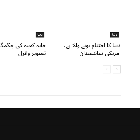
دنیا
دنیا
دنیا کا اختتام ہونے والا ہے،
خانہ کعبہ کی جگمگا
امریکی سائنسدان
تصویر وائرل