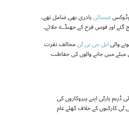
تھوڈوکس
عیسائی
پادری بھی شامل تھے،
نچ گئے اور قوس قزح کے جھنڈے جلائے۔
ونے والی
ایل جی بی ٹی
مخالف نفرت
ولیس میلے میں جانے والوں کی حفاظت
 ڈریم پارٹی اپنے پیروکاروں کی
 ٹی کارکنوں کے خلاف کھلے عام