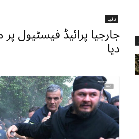
دنیا
جارجیا پرائیڈ فیسٹیول پر م
دیا