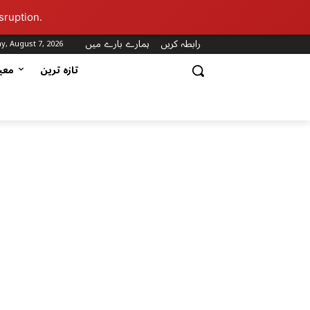
sruption.
رابطہ کریں
ہمارے بارے میں
ay, August 7, 2026
تازہ ترین
مع