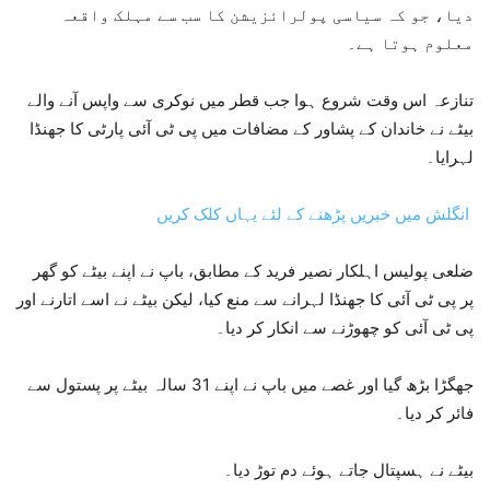
دیا، جو کہ سیاسی پولرائزیشن کا سب سے مہلک واقعہ
معلوم ہوتا ہے۔
تنازعہ اس وقت شروع ہوا جب قطر میں نوکری سے واپس آنے والے
بیٹے نے خاندان کے پشاور کے مضافات میں پی ٹی آئی پارٹی کا جھنڈا
لہرایا۔
انگلش میں خبریں پڑھنے کے لئے یہاں کلک کریں
ضلعی پولیس اہلکار نصیر فرید کے مطابق، باپ نے اپنے بیٹے کو گھر
پر پی ٹی آئی کا جھنڈا لہرانے سے منع کیا، لیکن بیٹے نے اسے اتارنے اور
پی ٹی آئی کو چھوڑنے سے انکار کر دیا۔
جھگڑا بڑھ گیا اور غصے میں باپ نے اپنے 31 سالہ بیٹے پر پستول سے
فائر کر دیا۔
بیٹے نے ہسپتال جاتے ہوئے دم توڑ دیا۔