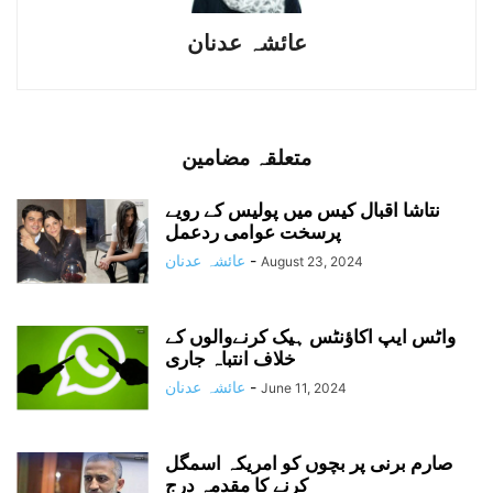
عائشہ عدنان
متعلقہ مضامین
نتاشا اقبال کیس میں پولیس کے رویے
پرسخت عوامی ردعمل
-
عائشہ عدنان
August 23, 2024
واٹس ایپ اکاؤنٹس ہیک کرنےوالوں کے
خلاف انتباہ جاری
-
عائشہ عدنان
June 11, 2024
صارم برنی پر بچوں کو امریکہ اسمگل
کرنے کا مقدمہ درج