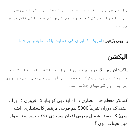
والد، جو پہلے قوم پرست عوامی نیشنل پارٹی کے پرچم
لہرانے والے رکن تھے، پولیس کی جانب سے انکی تلاش کی جا
ری ہے۔
یہ بھی پڑھیں:
امریکہ کا ایران کی حمایت یافتہ ملیشیا پر حملہ
الیکشن
پاکستان میں، 8 فروری کو ہونے والے انتخابات اکثر تشدد
سے ہمکنارہیں، جن کا مقصد خاص طور پر سیاسی امیدواروں
پر بم اور گولیاں چلانا ہے۔
کمانڈر معظم جاہ انصاری نے اے ایف پی کو بتایا کہ فروری کے پہلے
ہفتے کے دوران تقریباً 5000 نیم فوجی فرنٹیئر کانسٹیبلری (ایف
سی) کے دستے شمال مغربی افغان سرحدی علاقے خیبر پختونخواہ
میں تعینات ہوں گے۔