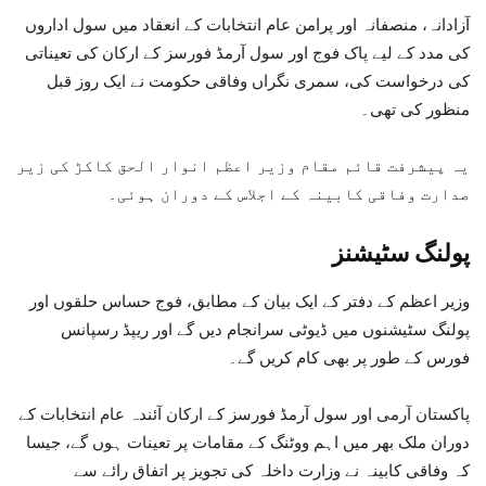
آزادانہ، منصفانہ اور پرامن عام انتخابات کے انعقاد میں سول اداروں
کی مدد کے لیے پاک فوج اور سول آرمڈ فورسز کے ارکان کی تعیناتی
کی درخواست کی، سمری نگراں وفاقی حکومت نے ایک روز قبل
منظور کی تھی۔
یہ پیشرفت قائم مقام وزیر اعظم انوار الحق کاکڑ کی زیر
صدارت وفاقی کابینہ کے اجلاس کے دوران ہوئی۔
پولنگ سٹیشنز
وزیر اعظم کے دفتر کے ایک بیان کے مطابق، فوج حساس حلقوں اور
پولنگ سٹیشنوں میں ڈیوٹی سرانجام دیں گے اور ریپڈ رسپانس
فورس کے طور پر بھی کام کریں گے۔
پاکستان آرمی اور سول آرمڈ فورسز کے ارکان آئندہ عام انتخابات کے
دوران ملک بھر میں اہم ووٹنگ کے مقامات پر تعینات ہوں گے، جیسا
کہ وفاقی کابینہ نے وزارت داخلہ کی تجویز پر اتفاق رائے سے