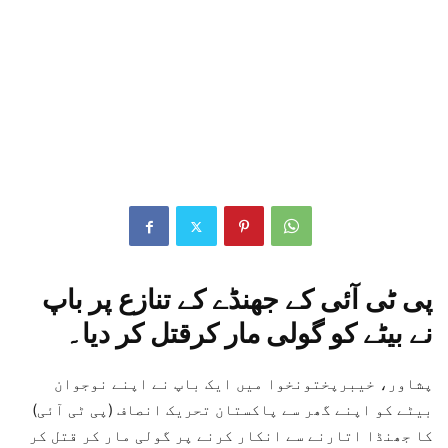
پی ٹی آئی کے جھنڈے کے تنازع پر باپ
نے بیٹے کو گولی مار کرقتل کر دیا۔
پشاور، خیبرپختونخوا میں ایک باپ نے اپنے نوجوان
بیٹے کو اپنے گھر سے پاکستان تحریک انصاف (پی ٹی آئی)
کا جھنڈا اتارنے سے انکار کرنے پر گولی مار کر قتل کر