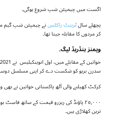
اگست میں چیمپئن شپ شروع ہوگی۔
پچھلے سال
ٹرینٹ راکٹس
نے چیمپئن شپ گیم می
کر مردوں کا مقابلہ جیتا تھا۔
ویمنز ہنڈریڈ لیگ۔
سدرن بریو کو شکست دے کر اپنی مسلسل دوسر
کرکٹ کھیلنے والی آٹھ پاکستانی خواتین نے بھی ویم
٢٥,٠٠٠ پاؤنڈ کی ریزرو قیمت کے ساتھ فاسٹ بولر
ترین کھلاڑی ہیں۔