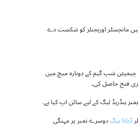
ں مانچسٹر اوریجنلز کو شکست دے
خواتین کے مقابلے میں، اول انوینکبلیس نے 2021 چیمپئن شپ گیم کے دوبارہ میچ میں
ی فتح حاصل کی۔
نز ہنڈریڈ لیگ کے لیے سائن اپ کیا ہے۔
ڈیانا بیگ
دوسرے نمبر پر مہنگی