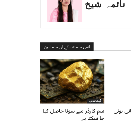
نائمہ شیخ
اسی مصنف کے اور مضامین
ٹیکنالوجی
تی ہوئی
سم کارڈز سے سونا حاصل کیا
جا سکتا ہے