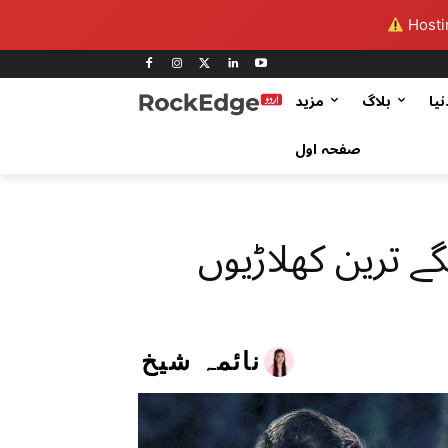
Hostin
نیا
بلاگ
مزید
صفحہ اول
گے ترین کھلاڑیوں
نائمہ شیخ