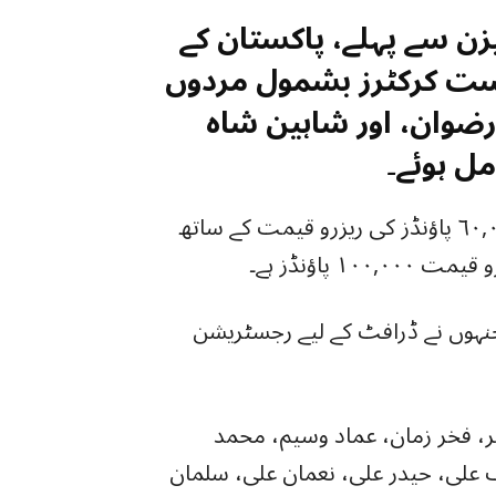
زن سے پہلے، پاکستان کے
ست کرکٹرز بشمول مردوں
 رضوان، اور شاہین شاہ
ل ہوئے۔
فاسٹ بولر محمد عامر، حارث رؤف اور نسیم ٦٠,٠٠٠ پاؤنڈز کی ریزرو قیمت کے ساتھ
پاؤنڈز ہے۔
نہوں نے ڈرافٹ کے لیے رجسٹریشن
 فخر زمان، عماد وسیم، محمد
ف علی، حیدر علی، نعمان علی، سلمان