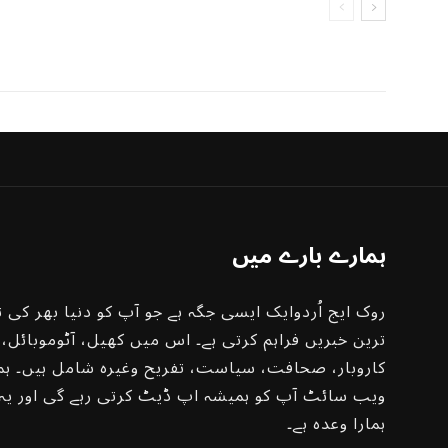
ہمارے بارے میں
روک ایج اُردوایک ایسی جگہ ہے جو آپ کو دنیا بھر کی ت
ترین خبریں فراہم کرتی ہے۔ اس میں کھیل، آٹوموبائل،
کاروبار، صحافت، سیاست، تفریح ​​وغیرہ شامل ہیں۔ ہم
ویب سائٹ آپ کو ہمیشہ اپ ڈیٹ کرتی رہے گی اور یہ
ہمارا وعدہ ہے۔