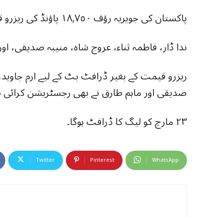
پاکستان کی جویریہ رؤف ١٨,٧٥٠ پاؤنڈ کی ریزرو قیمت کے ساتھ داخل ہوئیں۔
ندا ڈار، فاطمہ ثناء، عروج شاہ، منیبہ صدیقی، اور 
ریزرو قیمت کے بغیر ڈرافٹ بٹ کے لیے ارم جاوید، ن
صدیقی اور ماہم طارق نے بھی رجسٹریشن کرائی ہ
٢٣ مارچ کو لیگ کا ڈرافٹ ہوگا۔
Twitter
Pinterest
WhatsApp