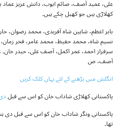
علی، عمید آصف، صائم ایوب، دانش عزیز عماد ب
کھلاڑی ہیں جو کھیل چکے ہیں۔
بابر اعظم، شاہین شاہ آفریدی، محمد رضوان، ح
نسیم شاہ، محمد حفیظ، محمد عامر، فخر زمان، ع
سرفراز احمد، عمر اکمل، آصف علی، حیدر خان۔ ع
آصف، ص
انگلش میں پڑھنے کے لئے یہاں کلک کریں
پاکستانی کھلاڑی شاداب خان کو اس سے قبل
دی ہ
پاکستانی ونگر شاداب خان کو اس سے قبل دی ہنڈ
تھا۔