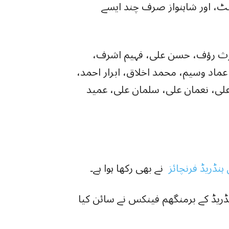
ٹ، اور شاہنواز صرف چند ایسے
ارث رؤف، حسن علی، فہیم اشرف،
ماد وسیم، محمد اخلاق، ابرار احمد،
لی، نعمان علی، سلمان علی، عمید
نڈریڈ فرنچائز
نے بھی رکھا ہوا ہے۔
ریڈ کے برمنگھم فینکس نے سائن کیا