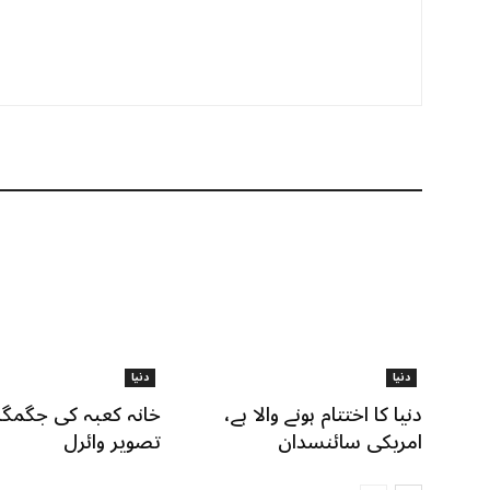
دنیا
دنیا
دنیا کا اختتام ہونے والا ہے،
خانہ کعبہ کی جگمگا
امریکی سائنسدان
تصویر وائرل