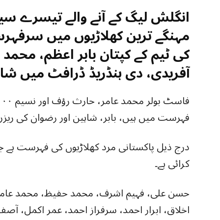
انگلش لیگ کے آنے والے تیسرے سی
مہنگے ترین کھلاڑیوں میں سرفہر
کی ٹیم کے کپتان بابر اعظم، محمد
آفریدی، دی ہنڈریڈ ڈرافٹ میں شام
فہرست میں ہیں، بابر، شاہین اور رضوان کی ریزرو قیمت ١٠٠,٠٠٠ 
درج ذیل پاکستانی مرد کھلاڑیوں کی فہرست ہے ج
کرائی ہے۔
حسن علی، فہیم اشرف، محمد حفیظ، محمد عامر،
اخلاق، ابرار احمد، سرفراز احمد، عمر اکمل، آص