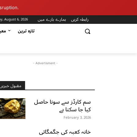
sruption.
رابطہ کریں
ہمارے بارے میں
y, August 6, 2026
تازہ ترین
مع
- Advertisment -
مقبول خبریں
سم کارڈز سے سونا حاصل
کیا جا سکتا ہے
February 3, 2026
خانہ کعبہ کی جگمگاتی