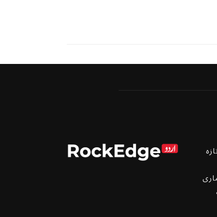
ازہ
اری