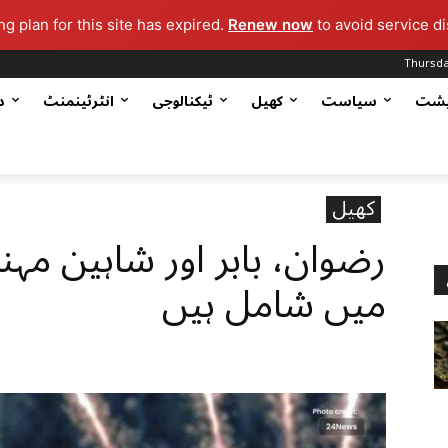
g plan for this site has expired.
Renew now
to avoid service di
Thursda
یشت
سیاست
کھیل
ٹیکنالوجی
انٹرٹینمنٹ
د
کھیل
رضوان، بابر اور شاہین مہن
میں شامل ہیں