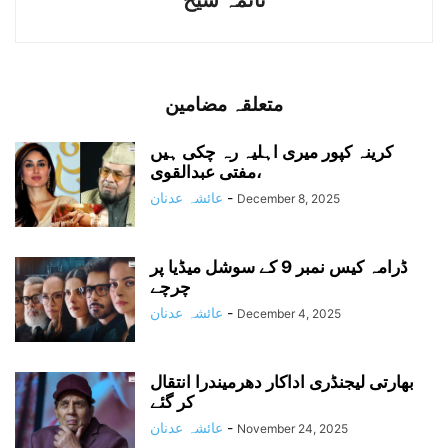
نائمہ شیخ
متعلقہ مضامین
کرینہ کپور میری اہلیہ رہ چکی ہیں
،مفتی عبدالقوی
-
عائشہ عدنان
December 8, 2025
ڈرامہ کیس نمبر 9 کے سوشل میڈیا پر
چرچے
-
عائشہ عدنان
December 4, 2025
بھارتی لیجنڈری اداکار دھرمیندرا انتقال
کر گئے
-
عائشہ عدنان
November 24, 2025