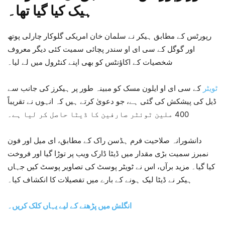
ہیک کیا گیا تھا۔
رپورٹس کے مطابق ہیکر نے سلمان خان امریکی گلوکار چارلی پوتھ
اور گوگل کے سی ای او سندر پچائی سمیت کئی دیگر معروف
شخصیات کے اکاؤنٹس کو بھی اپنے کنٹرول میں لے لیا۔
ٹویٹر
کے سی ای او ایلون مسک کو مبینہ طور پر ہیکرز کی جانب سے
ڈیل کی پیشکش کی گئی ہے، جو دعویٰ کرتے ہیں کہ انہوں نے تقریباً
400 ملین ٹوئٹر صارفین کا ڈیٹا حاصل کر لیا ہے۔
دانشورانہ صلاحیت فرم ہڈسن راک کے مطابق، ای میل اور فون
نمبرز سمیت بڑی مقدار میں ڈیٹا ڈارک ویب پر توڑا گیا اور فروخت
کیا گیا۔ مزید برآں، اس نے ٹویٹر پوسٹ کی تصاویر پوسٹ کیں جہاں
ہیکر نے ڈیٹا لیک ہونے کے بارے میں تفصیلات کا انکشاف کیا۔
انگلش میں پڑھنے کے لیے یہاں کلک کریں۔