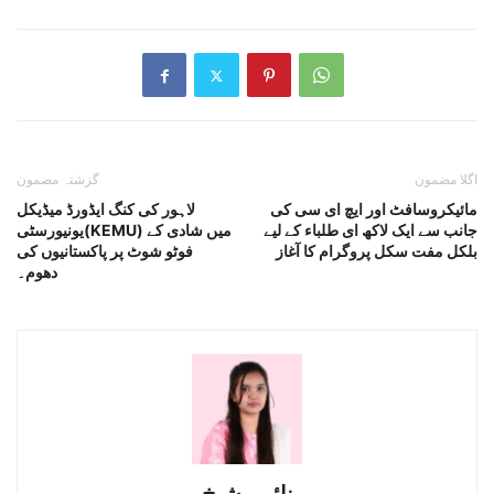
اگلا مضمون
گزشتہ مضمون
مائیکروسافٹ اور ایچ ای سی کی
لاہور کی کنگ ایڈورڈ میڈیکل
جانب سے ایک لاکھ ای طلباء کے لیے
یونیورسٹی(KEMU) میں شادی کے
بلکل مفت سکل پروگرام کا آغاز
فوٹو شوٹ پر پاکستانیوں کی
دھوم۔