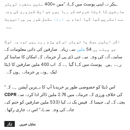
ہیکر نے اپنی پوسٹ میں کہا، “میں +400 ملین منفرد ٹویٹر
صارفین کا ڈیٹا فروخت کر رہا ہوں جو ایک کمزوری کی وجہ
سے اسکریپ کیا گیا تھا، یہ
ڈیٹا
مکمل طور پر پرائیویٹ
ہے۔
اگر ایلون مسک یا ٹویٹر اس کو پڑھ رہے ہیں تو، وہ لوگ
جو پہلے ہی 54
ملین
سے زیادہ صارفین کی ذاتی معلومات کے
سامنے آنے کی وجہ سے جی ڈی پی آر جرمانے کے امکان کا سامنا کر
رہے ہیں۔ پوسٹ میں کہا گیا ہے کہ اب 400 ملین صارفین کا ڈیٹا
لیک ہونے پر جرمانے ہوں گے۔
“اس ڈیٹا کو خصوصی طور پر خریدنا آپ کا بہترین آپشن ہے کہ
کی خلاف ورزی کے جرمانے میں 2.76 ملین ڈالر ادا کرنے سے
CDPR
بچنے کے لیے جیسا کہ فیس بک نے کیا (533 ملین صارفین کو ختم کیے
جانے کی وجہ سے)،” اس نے جاری رکھا۔
نمایاں خبریں
ٹیگز