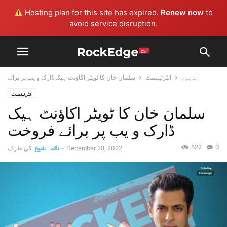
Hosting plan for this site has expired.
Renew now
to
avoid service disruption.
سلمان خان کا ٹویٹر اکاؤنٹ ہیک ڈارک و یب پر برائے...
ہوم
انٹرٹینمنٹ
انٹرٹینمنٹ
سلمان خان کا ٹویٹر اکاؤنٹ ہیک
ڈارک و یب پر برائے فروخت
822
0
December 28, 2022
-
نائمہ شیخ
کی طرف