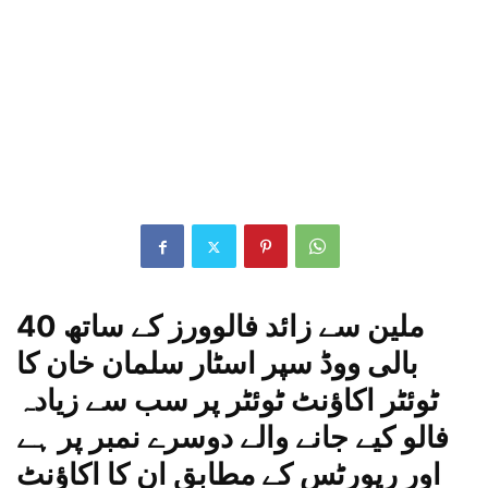
40 ملین سے زائد فالوورز کے ساتھ
بالی ووڈ سپر اسٹار سلمان خان کا
ٹوئٹر اکاؤنٹ ٹوئٹر پر سب سے زیادہ
فالو کیے جانے والے دوسرے نمبر پر ہے
اور رپورٹس کے مطابق ان کا اکاؤنٹ