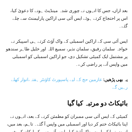
بعد ازاں، جس کا انہوں نے چوری شدہ مینڈیٹ ہونے کا دعویٰ کیا،
اس پر احتجاج کرتے ہوئے ایس آئی سی اراکین پارلیمنٹ سے چلے
گئے۔
ایس آئی سی کے اراکین اسمبلی کے واک آؤٹ کرتے ہی اسپیکر نے
خواجہ سلمان رفیق، سلمان نذیر، سمیع اللہ اور خلیل طاہر سندھو
پر مشتمل ایک کمیٹی تشکیل دی، جو اراکین اسمبلی کو اسمبلی
میں واپس آنے پر راضی کرے۔
یہ بھی پڑھیں:
عازمین حج کے لیے پاسپورٹ کاؤنٹر ہفتہ،اتوار کھلے
رہیں گے
بائیکاٹ دو مرتبہ کیا گیا
کمیٹی کے ایس آئی سی ممبران کو مطمئن کرنے کے بعد، انہوں نے
اپنا بائیکاٹ ختم کر دیا اور اسمبلی میں واپس آ گئے۔ تاہم، بعد میں،
انہوں نے ایک بار پھر واک آؤٹ کیا۔ ایس آئی سی کے ارکان کے بغیر