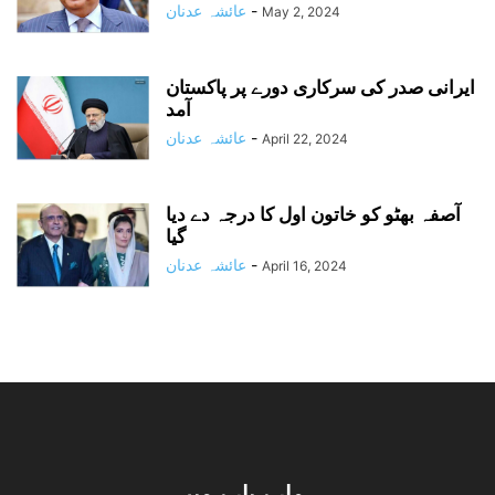
-
عائشہ عدنان
May 2, 2024
ایرانی صدر کی سرکاری دورے پر پاکستان
آمد
-
عائشہ عدنان
April 22, 2024
آصفہ بھٹو کو خاتون اول کا درجہ دے دیا
گیا
-
عائشہ عدنان
April 16, 2024
ہمارے بارے میں