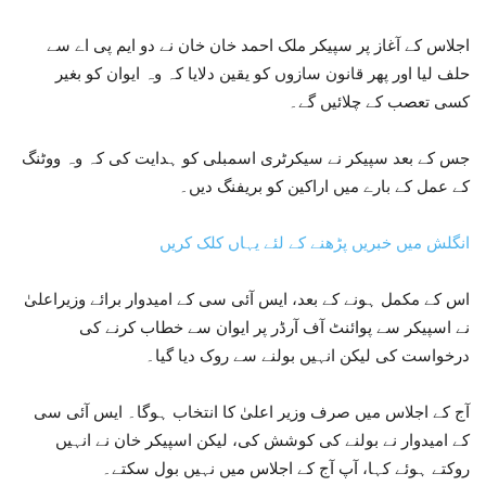
اجلاس کے آغاز پر سپیکر ملک احمد خان خان نے دو ایم پی اے سے
حلف لیا اور پھر قانون سازوں کو یقین دلایا کہ وہ ایوان کو بغیر
کسی تعصب کے چلائیں گے۔
جس کے بعد سپیکر نے سیکرٹری اسمبلی کو ہدایت کی کہ وہ ووٹنگ
کے عمل کے بارے میں اراکین کو بریفنگ دیں۔
انگلش میں خبریں پڑھنے کے لئے یہاں کلک کریں
اس کے مکمل ہونے کے بعد، ایس آئی سی کے امیدوار برائے وزیراعلیٰ
نے اسپیکر سے پوائنٹ آف آرڈر پر ایوان سے خطاب کرنے کی
درخواست کی لیکن انہیں بولنے سے روک دیا گیا۔
آج کے اجلاس میں صرف وزیر اعلیٰ کا انتخاب ہوگا۔ ایس آئی سی
کے امیدوار نے بولنے کی کوشش کی، لیکن اسپیکر خان نے انہیں
روکتے ہوئے کہا، آپ آج کے اجلاس میں نہیں بول سکتے۔