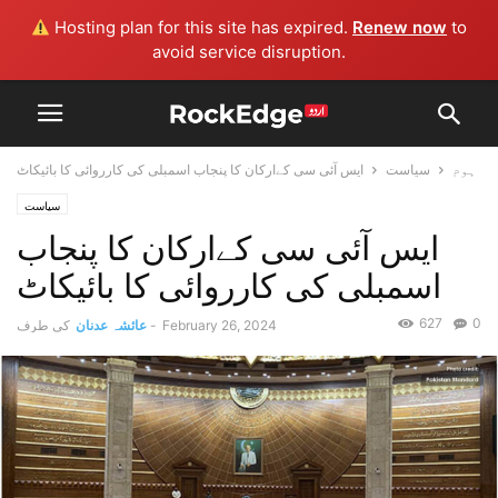
Hosting plan for this site has expired.
Renew now
to
avoid service disruption.
ہوم
سیاست
ایس آئی سی کےارکان کا پنجاب اسمبلی کی کارروائی کا بائیکاٹ
سیاست
ایس آئی سی کےارکان کا پنجاب
اسمبلی کی کارروائی کا بائیکاٹ
627
0
February 26, 2024
-
عائشہ عدنان
کی طرف