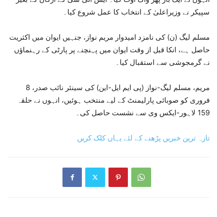
سپیکر نے وزیراعلیٰ کے انتخاب کا عمل شروع کیا۔
مسلم لیگ (ن) کی نامزد امیدوار مریم نواز، جنہیں ایوان میں اکثریت
حاصل ہے، انکا قبل از وقت ایوان میں پہنچنے پر پارٹی کے رہنماؤں
نے گرمجوشی سے استقبال کیا۔
مریم، مسلم لیگ-نواز (پی ایم ایل-این) کی سینئر نائب صدر، 8
فروری کو صوبائی پارلیمنٹ کے لیے منتخب ہوئیں، انہوں نے حلقہ
159 لاہور-ایکس وی سے نشست حاصل کی۔
تازہ ترین خبریں پڑھنے کے لئے یہاں کلک کریں