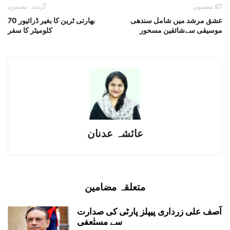
اگلا مضمون
گزشتہ مضمون
عشق مرشد میں شامل سندھی
بھارتی ٹرین کا بغیر ڈرائیور 70
موسیقی سےشائقین مسحور
کلومیٹر کا سفر
عائشہ عدنان
متعلقہ مضامین
آصف علی زرداری پیپلز پارٹی کی صدارت
سے مستٰعفی