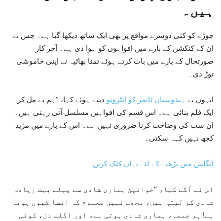
ہیں۔
جوڑے کو کئی دوسرے مواقع پر بھی ایک ساتھ دیکھا گیا ہے۔ جس نے
ان کے کنکشن کے بارے میں افواہوں کو ہوا دی ہے۔ آخر کار
صورتحال کے بارے میں بات کرتے ہوئے تمنا بھاٹیہ نے اپنی خاموشی
توڑ دی۔
انہوں نے
ہندوستان ٹائمز کو انٹرویو
دیتے ہوئے کہا، ’’ہم نے مل کر
ایک فلم بنائی ہے۔ اس قسم کی افواہیں مسلسل آتی رہتی ہیں۔
ان سب کی وضاحت کرنا ضروری نہیں ہے۔ اس کے بارے میں مزید
کچھ نہیں کہہ سکتی۔
انگلش میں پڑھنے کے لئے یہاں کلک کریں
اس نے آگے کہا، “خواتین ہماری شادی سے پہلے بہت زیادہ
شادی کر لیتی ہیں، مجھے نہیں معلوم کہ ایسا کیوں ہوتا
ہے! ہر جمعہ، ہماری شادی ہوتی ہے، اور اگلے دن، کوئی