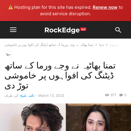
Hosting plan for this site has expired.
Renew now
to
avoid service disruption.
تمنا بھاٹیہ نے وجے ورما کے ساتھ ڈیٹنگ کی افواہوں پر خاموشی...
ہوم
دنیا
دنیا
تمنا بھاٹیہ نے وجے ورما کے ساتھ
ڈیٹنگ کی افواہوں پر خاموشی
توڑ دی
971
0
March 13, 2023
-
نائمہ شیخ
کی طرف