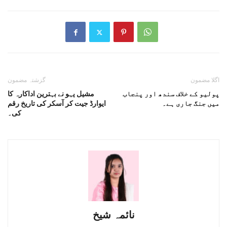
اگلا مضمون
گزشتہ مضمون
پولیو کے خلاف سندھ اور پنجاب
مشیل یہو نے بہترین اداکارہ کا
میں جنگ جاری ہے۔
ایوارڈ جیت کر آسکر کی تاریخ رقم
کی۔
نائمہ شیخ