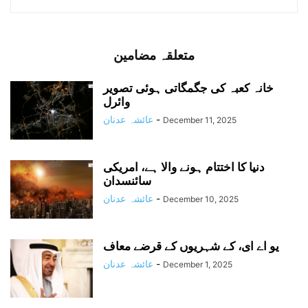
متعلقہ مضامین
خانہ کعبہ کی جگمگاتی ہوئی تصویر
وائرل
-
عائشہ عدنان
December 11, 2025
دنیا کا اختتام ہونے والا ہے، امریکی
سائنسدان
-
عائشہ عدنان
December 10, 2025
یو اے ای، کے شہریوں کے قرضے معاف
-
عائشہ عدنان
December 1, 2025