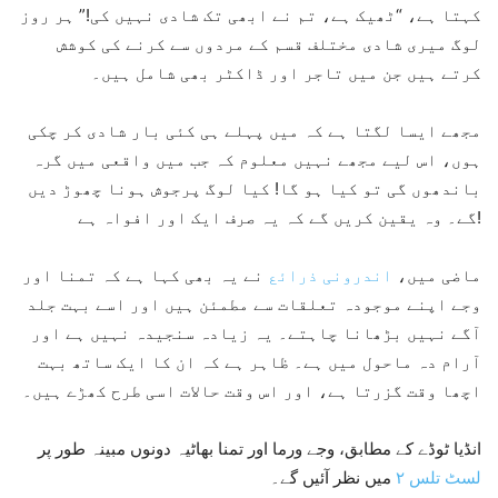
کہتا ہے، “ٹھیک ہے، تم نے ابھی تک شادی نہیں کی!” ہر روز
لوگ میری شادی مختلف قسم کے مردوں سے کرنے کی کوشش
کرتے ہیں جن میں تاجر اور ڈاکٹر بھی شامل ہیں۔
مجھے ایسا لگتا ہے کہ میں پہلے ہی کئی بار شادی کر چکی
ہوں، اس لیے مجھے نہیں معلوم کہ جب میں واقعی میں گرہ
باندھوں گی تو کیا ہو گا! کیا لوگ پرجوش ہونا چھوڑ دیں
گے۔ وہ یقین کریں گے کہ یہ صرف ایک اور افواہ ہے!
ماضی میں،
اندرونی ذرائع
نے یہ بھی کہا ہے کہ تمنا اور
وجے اپنے موجودہ تعلقات سے مطمئن ہیں اور اسے بہت جلد
آگے نہیں بڑھانا چاہتے۔ یہ زیادہ سنجیدہ نہیں ہے اور
آرام دہ ماحول میں ہے۔ ظاہر ہے کہ ان کا ایک ساتھ بہت
اچھا وقت گزرتا ہے، اور اس وقت حالات اسی طرح کھڑے ہیں۔
انڈیا ٹوڈے کے مطابق، وجے ورما اور تمنا بھاٹیہ دونوں مبینہ طور پر
لسٹ تلس ٢
میں نظر آئیں گے۔