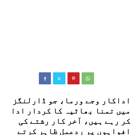
اداکار وجے ورما، جو ڈارلنگز
میں تمنا بھاٹیہ کا کردار ادا
کر رہے ہیں، آخر کار رشتے کی
افواہوں پر ردعمل ظاہر کرتے