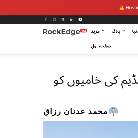
Hostin
نیا
بلاگ
مزید
صفحہ اول
ڈیم کی خامیوں کو
محمد عدنان رزاق