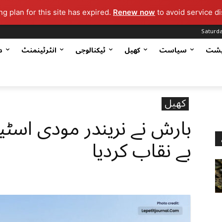
g plan for this site has expired.
Renew now
to avoid service di
Saturda
یشت
سیاست
کھیل
ٹیکنالوجی
انٹرٹینمنٹ
د
کھیل
بارش نے نریندر مودی اسٹی
بے نقاب کردیا