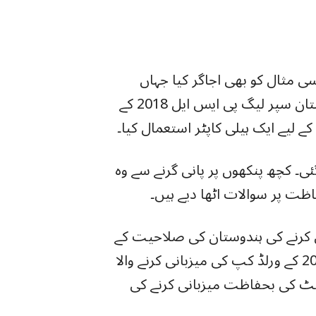
 مثال کو بھی اجاگر کیا جہاں
پاکستان کرکٹ بورڈ پی سی بی نے لاہور میں پاکستان سپر لیگ پی ایس ایل 2018 کے
ے لیے ایک ہیلی کاپٹر استعمال کیا۔
 کچھ پنکھوں پر پانی گرنے سے وہ
ظت پر سوالات اٹھا دیے ہیں۔
ی کرنے کی ہندوستان کی صلاحیت کے
بارے میں بھی تشویش پیدا کردی ہے۔ یہ ملک 2023 کے ورلڈ کپ کی میزبانی کرنے والا
یونٹ کی بحفاظت میزبانی کرنے کی