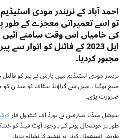
تو اسے تعمیراتی معجزے کے طور پر 
کی خامیاں اس وقت سامنے آئیں ج
ایل 2023 کے فائنل کو اتوار س
مجبور کردیا۔
نریندر مودی اسٹیڈیم میں بارش نے پیر کو فائنل م
جمع ہوگیا ، جس سے گراؤنڈ سٹاف کو میدان کو خ
ضرورت پڑی۔
سوشل میڈیا صارفین نے بورڈ آف کنٹرول فار
کرک
طور پر خوشحال ہونے کے باوجود آؤٹ فیلڈ کو خشک
طریقے استعمال کرنے پر تنقید کا نشانہ بنایا۔