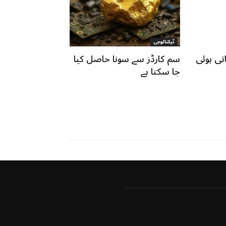
ٹیکنالوجی
تی ہوئی
سم کارڈز سے سونا حاصل کیا
جا سکتا ہے