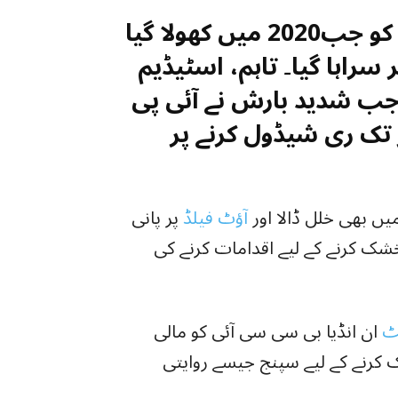
احمد آباد کے نریندر مودی اسٹیڈیم کو جب2020 میں کھولا گیا
سراہا گیا۔ تاہم، اسٹیڈیم
ب شدید بارش نے آئی پی
ے پیر تک ری شیڈول کرنے پر
یں بھی خلل ڈالا اور
آؤٹ فیلڈ
پر پانی
شک کرنے کے لیے اقدامات کرنے کی
ٹ
ان انڈیا بی سی سی آئی کو مالی
 کرنے کے لیے سپنج جیسے روایتی