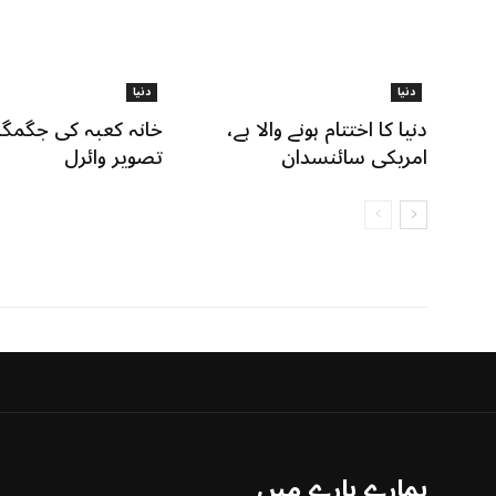
دنیا
دنیا
دنیا کا اختتام ہونے والا ہے،
خانہ کعبہ کی جگمگا
امریکی سائنسدان
تصویر وائرل
ہمارے بارے میں