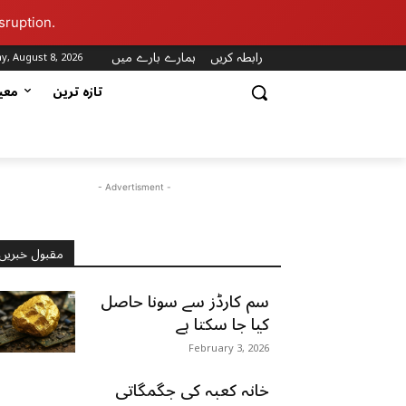
sruption.
رابطہ کریں
ہمارے بارے میں
y, August 8, 2026
تازہ ترین
مع
- Advertisment -
مقبول خبریں
سم کارڈز سے سونا حاصل
کیا جا سکتا ہے
February 3, 2026
خانہ کعبہ کی جگمگاتی