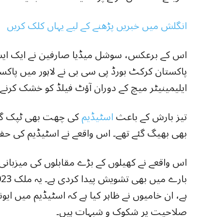
انگلش میں خبریں پڑھنے کے لیے یہاں کلک کریں
اس کے برعکس، سوشل میڈیا صارفین نے ایک ایسی
ایلیمینیٹر میچ کے دوران آؤٹ فیلڈ کو خشک کرنے ک
تیز بارش کے باعث
اسٹیڈیم
کی چھت بھی ٹپک گئی۔
بھی بھیگ گئے تھے۔ اس واقعے نے اسٹیڈیم کی حفا
اس واقعے نے کھیلوں کے بڑے مقابلوں کی میزبان
ہے، ان خامیوں نے ظاہر کیا ہے کہ اسٹیڈیم میں ا
صلاحیت پر شکوک و شبہات ہیں۔