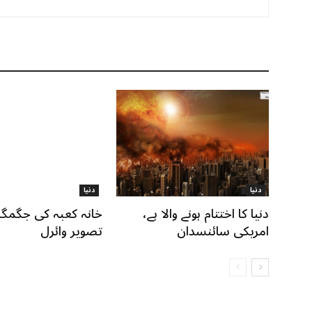
دنیا
دنیا
دنیا کا اختتام ہونے والا ہے،
خانہ کعبہ کی جگمگا
امریکی سائنسدان
تصویر وائرل