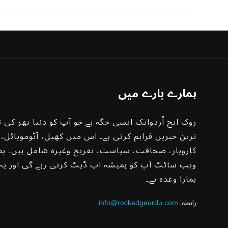
ہمارے بارے میں
روک ایج اُردوایک ایسی جگہ ہے جو آپ کو دنیا بھر کی ت
ترین خبریں فراہم کرتی ہے۔ اس میں کھیل، آٹوموبائل،
کاروبار، صحافت، سیاست، تفریح ​​وغیرہ شامل ہیں۔ ہم
ویب سائٹ آپ کو ہمیشہ اپ ڈیٹ کرتی رہے گی اور یہ
ہمارا وعدہ ہے۔
:رابطہ
info@rockedgeurdu.com