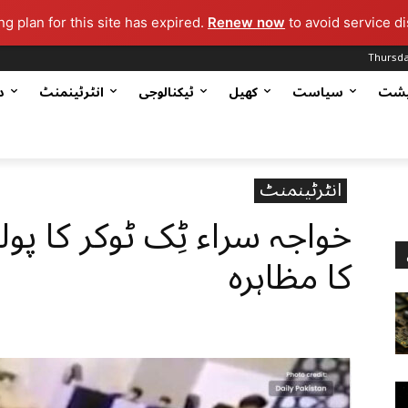
g plan for this site has expired.
Renew now
to avoid service di
Thursda
یشت
سیاست
کھیل
ٹیکنالوجی
انٹرٹینمنٹ
د
انٹرٹینمنٹ
خواجہ سراء ٹِک ٹوکر کا 
کا مظاہرہ