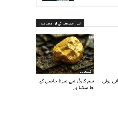
اسی مصنف کے اور مضامین
ٹیکنالوجی
تی ہوئی
سم کارڈز سے سونا حاصل کیا
جا سکتا ہے