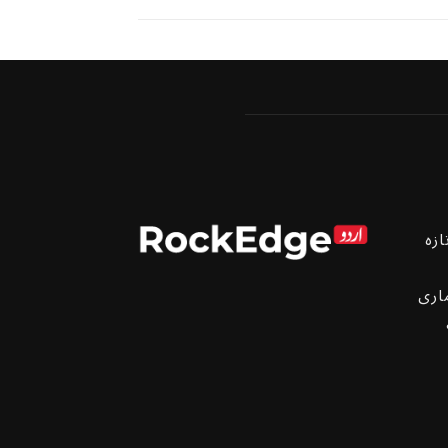
ازہ
اری