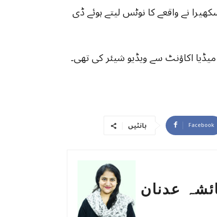
ھیرا نے واقعے کا نوٹس لیتے ہوئے ڈی
میڈیا اکاؤنٹ سے ویڈیو شیئر کی تھی۔
بانٹیں
Facebook
ئشہ عدنان