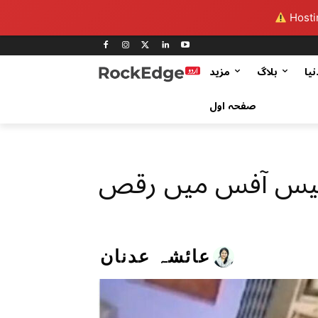
Hostin
نیا
بلاگ
مزید
صفحہ اول
پولیس آفس میں رقص
عائشہ عدنان