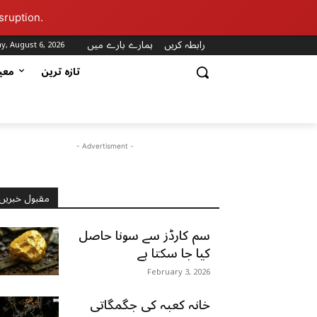
sruption.
رابطہ کریں
ہمارے بارے میں
y, August 6, 2026
تازہ ترین
مع
- Advertisment -
مقبول خبریں
سم کارڈز سے سونا حاصل
کیا جا سکتا ہے
February 3, 2026
خانہ کعبہ کی جگمگاتی