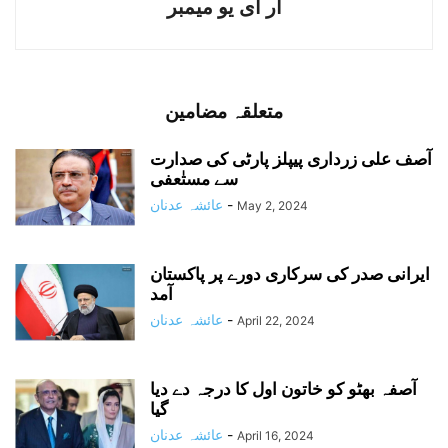
آر ای یو میمبر
متعلقہ مضامین
آصف علی زرداری پیپلز پارٹی کی صدارت
سے مستٰعفی
-
عائشہ عدنان
May 2, 2024
ایرانی صدر کی سرکاری دورے پر پاکستان
آمد
-
عائشہ عدنان
April 22, 2024
آصفہ بھٹو کو خاتون اول کا درجہ دے دیا
گیا
-
عائشہ عدنان
April 16, 2024