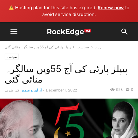
Hosting plan for this site has expired.
Renew now
to
avoid service disruption.
ہوم
سیاست
پیپلز پارٹی کی آج 55ویں سالگرہ منائی گئی
سیاست
پیپلز پارٹی کی آج 55ویں سالگرہ
منائی گئی
958
0
December 1, 2022
-
آر ای یو میمبر
کی طرف