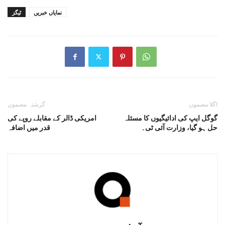
نمایاں خبریں
ٹیگز
اگلا مضمون
گزشتہ مضمون
گوگل ایپ کی ادائیگیوں کا مسئلہ
امریکی ڈالر کے مقابلے روپے کی
حل ہو گیا، وزارت آئی ٹی۔
قدر میں اضافہ