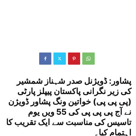
پشاور: ڈویژنل صدر شہناز شمشیر
کی زیر نگرانی پاکستان پیپلز پارٹی
(پی پی پی) خواتین ونگ پشاور ڈویژن
نے آج پی پی پی کی 55 ویں یوم
تاسیس کی مناسبت سے ایک تقریب کا
اہتمام کیا۔