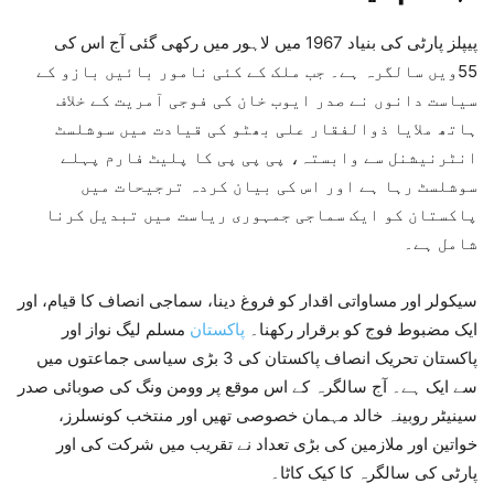
پیپلز پارٹی کی بنیاد 1967 میں لاہور میں رکھی گئی آج اس کی
55ویں سالگرہ ہے۔ جب ملک کے کئی نامور بائیں بازو کے
سیاست دانوں نے صدر ایوب خان کی فوجی آمریت کے خلاف
ہاتھ ملایا ذوالفقار علی بھٹو کی قیادت میں سوشلسٹ
انٹرنیشنل سے وابستہ، پی پی پی کا پلیٹ فارم پہلے
سوشلسٹ رہا ہے اور اس کی بیان کردہ ترجیحات میں
پاکستان کو ایک سماجی جمہوری ریاست میں تبدیل کرنا
شامل ہے۔
سیکولر اور مساواتی اقدار کو فروغ دینا، سماجی انصاف کا قیام، اور
ایک مضبوط فوج کو برقرار رکھنا۔
پاکستان
مسلم لیگ نواز اور
پاکستان تحریک انصاف پاکستان کی 3 بڑی سیاسی جماعتوں میں
سے ایک ہے۔ آج سالگرہ کے اس موقع پر وومن ونگ کی صوبائی صدر
سینیٹر روبینہ خالد مہمان خصوصی تھیں اور منتخب کونسلرز،
خواتین اور ملازمین کی بڑی تعداد نے تقریب میں شرکت کی اور
پارٹی کی سالگرہ کا کیک کاٹا۔