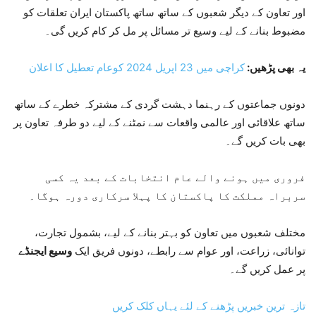
اور تعاون کے دیگر شعبوں کے ساتھ ساتھ پاکستان ایران تعلقات کو
مضبوط بنانے کے لیے وسیع تر مسائل پر مل کر کام کریں گی۔
یہ بھی پڑھیں:
کراچی میں 23 اپریل 2024 کوعام تعطیل کا اعلان
دونوں جماعتوں کے رہنما دہشت گردی کے مشترکہ خطرے کے ساتھ
ساتھ علاقائی اور عالمی واقعات سے نمٹنے کے لیے دو طرفہ تعاون پر
بھی بات کریں گے۔
فروری میں ہونے والے عام انتخابات کے بعد یہ کسی
سربراہ مملکت کا پاکستان کا پہلا سرکاری دورہ ہوگا۔
مختلف شعبوں میں تعاون کو بہتر بنانے کے لیے، بشمول تجارت،
توانائی، زراعت، اور عوام سے رابطے، دونوں فریق ایک
وسیع ایجنڈے
پر عمل کریں گے۔
تازہ ترین خبریں پڑھنے کے لئے یہاں کلک کریں