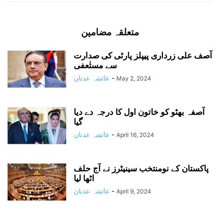
متعلقہ مضامین
آصف علی زرداری پیپلز پارٹی کی صدارت
سے مستٰعفی
-
عائشہ عدنان
May 2, 2024
آصفہ بھٹو کو خاتون اول کا درجہ دے دیا
گیا
-
عائشہ عدنان
April 16, 2024
پاکستان کے نومنتخب سینیٹرز نے آج حلف
اٹھا لیا
-
عائشہ عدنان
April 9, 2024