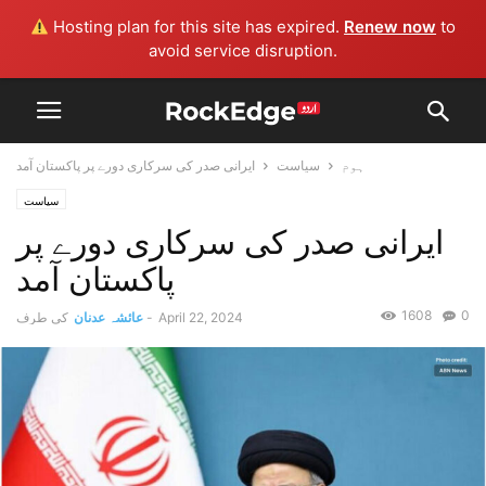
Hosting plan for this site has expired.
Renew now
to
avoid service disruption.
ہوم
سیاست
ایرانی صدر کی سرکاری دورے پر پاکستان آمد
سیاست
ایرانی صدر کی سرکاری دورے پر
پاکستان آمد
1608
0
April 22, 2024
-
عائشہ عدنان
کی طرف