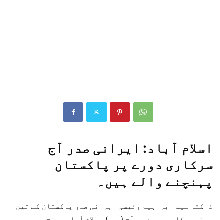
اسلام آباد: ایرانی صدر آج
سرکاری دورے پر پاکستان
پہنچنے والے ہیں۔
ڈاکٹر سید ابراہیم رئیسی ایرانی صدر پاکستان کے تین
روزہ سرکاری دورے پر آج (پیر) اسلام آباد پہنچ رہے ہیں۔