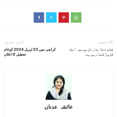
اگلا مضمون
گزشتہ مضمون
فلم دغا باز دل یومیہ ایک
کراچی میں 23 اپریل 2024 کوعام
کروڑ کما رہی ہے
تعطیل کا اعلان
عائشہ عدنان