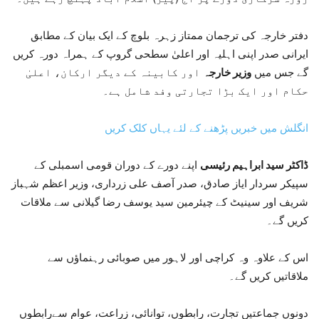
دفتر خارجہ کی ترجمان ممتاز زہرہ بلوچ کے ایک بیان کے مطابق
ایرانی صدر اپنی اہلیہ اور اعلیٰ سطحی گروپ کے ہمراہ دورہ کریں
گے جس میں
وزیر خارجہ
اور کابینہ کے دیگر ارکان، اعلیٰ
حکام اور ایک بڑا تجارتی وفد شامل ہے۔
انگلش میں خبریں پڑھنے کے لئے یہاں کلک کریں
ڈاکٹر سید ابراہیم رئیسی
اپنے دورے کے دوران قومی اسمبلی کے
سپیکر سردار ایاز صادق، صدر آصف علی زرداری، وزیر اعظم شہباز
شریف اور سینیٹ کے چیئرمین سید یوسف رضا گیلانی سے ملاقات
کریں گے۔
اس کے علاوہ وہ کراچی اور لاہور میں صوبائی رہنماؤں سے
ملاقاتیں کریں گے۔
دونوں جماعتیں تجارت، رابطوں، توانائی، زراعت، عوام سےرابطوں