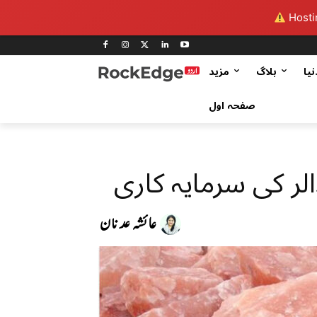
Hostin
نیا
بلاگ
مزید
صفحہ اول
عائشہ عدنان