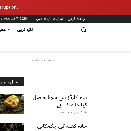
sruption.
رابطہ کریں
ہمارے بارے میں
ay, August 7, 2026
تازہ ترین
مع
- Advertisment -
مقبول خبریں
سم کارڈز سے سونا حاصل
کیا جا سکتا ہے
February 3, 2026
خانہ کعبہ کی جگمگاتی