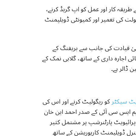
 طریقہ کار اور عمل کو اپ گریڈ کرنے،
لت کی تعمیر اور کمیونٹی ڈویلپمنٹ
لیٰ قیادت کی جانب سے بریفنگ کے
یائی اجارہ داری کے ساتھ، گلابی نمک کے
یٹ سیکٹر
کو ریگولیٹ کرنے اور اس کی
م ایس سی آئی کے صدر احمد این خان
پرائیویٹ پارٹنرشپ پر مشتمل کثیر
نرل ڈویلپمنٹ کارپوریشن کے ساتھ