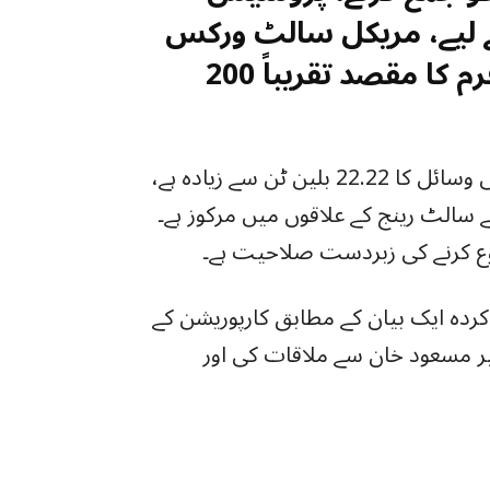
کے لیے، مریکل سالٹ ورکس
کلیکٹیو انکارپوریٹیڈ نامی امریکی فرم کا مقصد تقریباً 200
اندازوں کے مطابق، قوم کے پاس پنک سالٹ قدرتی وسائل کا 22.22 بلین ٹن سے زیادہ ہے،
 کے سالٹ رینج کے علاقوں میں مرکوز ہے۔
 کرنے کی زبردست صلاحیت ہے۔
دہ ایک بیان کے مطابق کارپوریشن کے
ر مسعود خان سے ملاقات کی اور