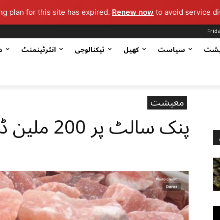
g plan for this site has expired.
Renew now
to avoid service di
Frid
یشت
سیاست
کھیل
ٹیکنالوجی
انٹرٹینمنٹ
د
معیشت
پنک سالٹ پر 200 ملین ڈالر کی سرمایہ کاری