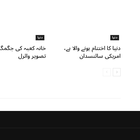
دنیا
دنیا
دنیا کا اختتام ہونے والا ہے،
خانہ کعبہ کی جگمگا
امریکی سائنسدان
تصویر وائرل