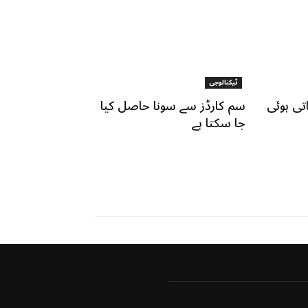
ٹیکنالوجی
تی ہوئی
سم کارڈز سے سونا حاصل کیا
جا سکتا ہے