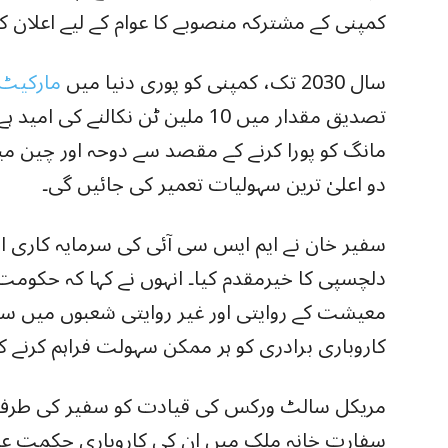
کمپنی کے مشترکہ منصوبے کا عوام کے لیے اعلان کیا
سال 2030 تک، کمپنی کو پوری دنیا میں
مارکیٹ
تصدیق مقدار میں 10 ملین ٹن نکالنے 
مانگ کو پورا کرنے کے مقصد سے دوحہ اور چین 
دو اعلیٰ ترین سہولیات تعمیر کی جائیں گی۔
سفیر خان نے ایم ایس سی آئی کی سرمایہ کاری او
دلچسپی کا خیرمقدم کیا۔ انہوں نے کہا کہ حکومت 
معیشت کے روایتی اور غیر روایتی شعبوں میں سرما
کاروباری برادری کو ہر ممکن سہولت فراہم کرنے کے 
مریکل سالٹ ورکس کی قیادت کو سفیر کی طر
سفارت خانہ ملک میں ان کی کاروباری حکمت عملی