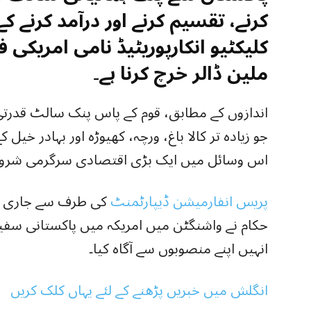
کرنے، تقسیم کرنے اور درآمد کرنے 
ملین ڈالر خرچ کرنا ہے۔
جو زیادہ تر کالا باغ، ورچہ، کھیوڑہ اور بہادر خیل
اس وسائل میں ایک بڑی اقتصادی سرگرمی شروع
پریس انفارمیشن ڈیپارٹمنٹ
کی طرف سے جاری کر
حکام نے واشنگٹن میں امریکہ میں پاکستانی سفی
انہیں اپنے منصوبوں سے آگاہ کیا۔
انگلش میں خبریں پڑھنے کے لئے یہاں کلک کریں