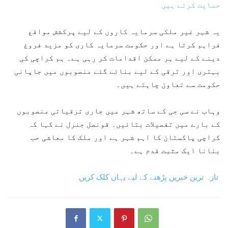
حمایت کرتے ہیں
یہ شہر غیر ملکی سرمایہ کاروں کے لیے پرکشش مواقع
فراہم کرتا ہے اور حکومت سرمایہ کاری کو مزید فروغ
دینے کے لیے ہر ممکن اقدامات کر رہی ہے۔ ہم کراچی کی
بہتری اور ترقی کے لیے بنائے گئے منصوبوں میں جاپانی
حکومت سے تعاون چاہتے ہیں۔
وہاب نے سی جی کے ساتھ شہر میں جاری ترقیاتی منصوبوں
کے بارے میں تفصیلات بتائیں۔ قونصل جنرل نے کہا کہ
کراچی پاکستان کا اہم شہر ہے اور ملک کا معاشی حب
بنانا ایک مثبت قدم ہے۔
تازہ ترین خبریں پڑھنے کے لیے یہاں کلک کریں