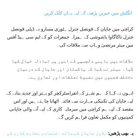
انگلش میں خبریں پڑھنے کے لیے یہاں کلک کریں
کراچی میں جاپان کے قونصل جنرل ہٹوری مسارو نے ڈپٹی قونصل
جنرل ناکاگاوا یاشوشی کے ہمراہ جمعرات کو کے ایم سی ہیڈ آفس
میں میئر مرتضیٰ وہاب سے ملاقات کی۔
ملاقات میں باہمی دلچسپی کے امور پر تبادلہ خیال کیا
گیا۔ میئر نے کہا کہ پاکستان اور جاپان کے درمیان
مختلف شعبوں میں مضبوط تعلقات اور تعاون ہے۔
انہوں نے کہا کہ ہم شہر کے انفراسٹرکچر کو بہتر اور جدید بنانے کے
لیے جاپان کی تکنیکی مہارت سے فائدہ اٹھانا چاہتے ہیں اور اس
مقصد کے لیے ہم کراچی میں سرمایہ کاری کے لیے آنے والی جاپانی
کمپنیوں کو مکمل تعاون فراہم کریں گے۔
یہ بھی پڑھیں:
بلاول جاپان کے ساتھ اقتصادی سفارت کاری کی