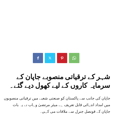
شہر کے ترقیاتی منصوبے جاپان کے
سرمایہ کاروں کے لیے کھول دیے گئے۔
جاپان کی جانب سے پاکستان کو صنعتی شعبے میں ترقیاتی منصوبوں
میں امداد انتہائی قابل تعریف ہے میئر مرتضیٰ وہاب نے
یہ
بات
جاپان کے قونصل جنرل سے ملاقات می کہی۔