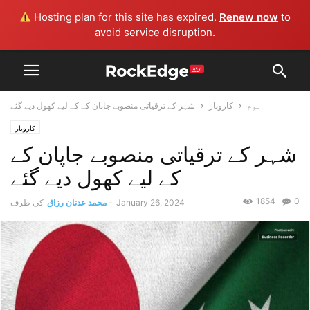
Hosting plan for this site has expired.
Renew now
to
avoid service disruption.
ہوم
کاروبار
شہر کے ترقیاتی منصوبے جاپان کے کے لیے کھول دیے گئے
کاروبار
شہر کے ترقیاتی منصوبے جاپان کے
کے لیے کھول دیے گئے
1854
0
January 26, 2024
-
محمد عدنان رزاق
کی طرف