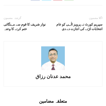
اگلا مضمون
گزشتہ مضمون
سپریم کورٹ نے پرویز الٰہی کو عام
نواز شریف کا قوم سے مہنگائی
انتخابات لڑنے کی اجازت دے دی
ختم کرنے کا وعدہ
محمد عدنان رزاق
متعلقہ مضامین