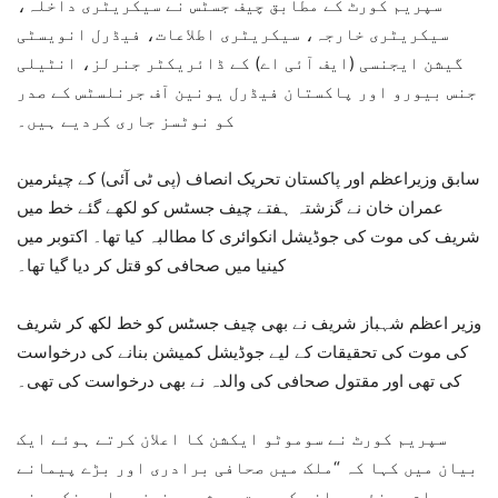
سپریم کورٹ کے مطابق چیف جسٹس نے سیکریٹری داخلہ،
سیکریٹری خارجہ، سیکریٹری اطلاعات، فیڈرل انویسٹی
گیشن ایجنسی (ایف آئی اے) کے ڈائریکٹر جنرلز، انٹیلی
جنس بیورو اور پاکستان فیڈرل یونین آف جرنلسٹس کے صدر
کو نوٹسز جاری کردیے ہیں۔
سابق وزیراعظم اور پاکستان تحریک انصاف (پی ٹی آئی) کے چیئرمین
عمران خان نے گزشتہ ہفتے چیف جسٹس کو لکھے گئے خط میں
شریف کی موت کی جوڈیشل انکوائری کا مطالبہ کیا تھا۔ اکتوبر میں
کینیا میں صحافی کو قتل کر دیا گیا تھا۔
وزیر اعظم شہباز شریف نے بھی چیف جسٹس کو خط لکھ کر شریف
کی موت کی تحقیقات کے لیے جوڈیشل کمیشن بنانے کی درخواست
کی تھی اور مقتول صحافی کی والدہ نے بھی درخواست کی تھی۔
سپریم کورٹ نے سوموٹو ایکشن کا اعلان کرتے ہوئے ایک
بیان میں کہا کہ “ملک میں صحافی برادری اور بڑے پیمانے
پر عوام سینئر صحافی کی موت پر شدید غمزدہ اور فکر مند