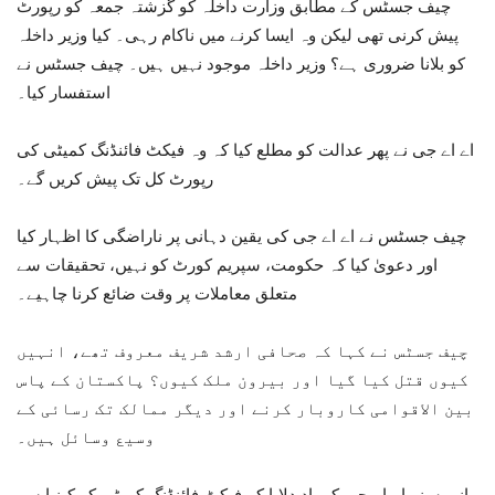
چیف جسٹس کے مطابق وزارت داخلہ کو گزشتہ جمعہ کو رپورٹ
پیش کرنی تھی لیکن وہ ایسا کرنے میں ناکام رہی۔ کیا وزیر داخلہ
کو بلانا ضروری ہے؟ وزیر داخلہ موجود نہیں ہیں۔ چیف جسٹس نے
استفسار کیا۔
اے اے جی نے پھر عدالت کو مطلع کیا کہ وہ فیکٹ فائنڈنگ کمیٹی کی
رپورٹ کل تک پیش کریں گے۔
چیف جسٹس نے اے اے جی کی یقین دہانی پر ناراضگی کا اظہار کیا
اور دعویٰ کیا کہ حکومت، سپریم کورٹ کو نہیں، تحقیقات سے
متعلق معاملات پر وقت ضائع کرنا چاہیے۔
چیف جسٹس نے کہا کہ صحافی ارشد شریف معروف تھے، انہیں
کیوں قتل کیا گیا اور بیرون ملک کیوں؟ پاکستان کے پاس
بین الاقوامی کاروبار کرنے اور دیگر ممالک تک رسائی کے
وسیع وسائل ہیں۔
انہوں نے اے اے جی کو یاد دلایا کہ فیکٹ فائنڈنگ کمیٹی کو کینیا سے