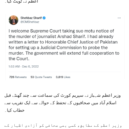
اعظم نے ٹویٹ کیا۔
وزیر اعظم شہباز نے سپریم کورٹ کی سماعت سے چند گھنٹے قبل
اسلام آباد میں صحافیوں کے تحفظ کے حوالے سے ایک تقریب سے
خطاب کیا۔
وزیر اعظم کے مطابق، کسی بھی صحافی کو آزادی اظہار کے