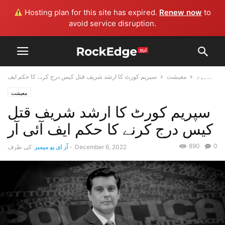
Hosting plan for this site has expired.
Renew now
to
avoid service disruption.
سپریم کورٹ کا ارشد شریف قتل کیس درج کرنے کا حکم ایف...
ہوم
معیشت
معیشت
سپریم کورٹ کا ارشد شریف قتل
کیس درج کرنے کا حکم ایف آئی آر
890
0
December 6, 2022
-
آر ای یو میمبر
کی طرف