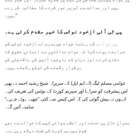
ہیں اور عدالت سے اس پر غور کرنے کا مطالبہ کر رہے
ہیں۔”
پی ٹی آئی ازخود نوٹس کا خیر مقدم کرتی ہے۔
پی ٹی آئی
کے رہنما فواد چوہدری نے ازخود نوٹس کو
سراہتے ہوئے کہا کہ عوام عدالتوں سے انسانی حقوق کا
دفاع کرنے اور دباؤ کے باوجود آئین کی بالادستی کو
برقرار رکھنے کی توقع رکھتے ہیں۔
عوامی مسلم لیگ (اے ایم ایل) کے سربراہ شیخ رشید احمد نے بھی
اس پیشرفت کو سراہا اور سپریم کورٹ کے نوٹس کی تعریف کی۔
انہوں نے پیش گوئی کی کہ اس کیس سے کئی “چھپے ہوئے چہرے”
سامنے آئیں گے۔
عمران خان پر حملے اور اعظم سواتی کیس کے حوالے سے بھی
قوم سپریم کورٹ کی طرف دیکھ رہی ہے۔