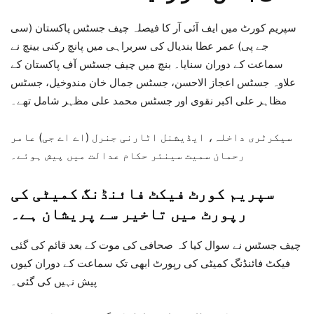
سپریم کورٹ میں ایف آئی آر کا فیصلہ چیف جسٹس پاکستان (سی
جے پی) عمر عطا بندیال کی سربراہی میں پانچ رکنی بینچ نے
سماعت کے دوران سنایا۔ بنچ میں چیف جسٹس آف پاکستان کے
علاوہ جسٹس اعجاز الاحسن، جسٹس جمال خان مندوخیل، جسٹس
مظاہر علی اکبر نقوی اور جسٹس محمد علی مظہر شامل تھے۔
سیکرٹری داخلہ، ایڈیشنل اٹارنی جنرل (اے اے جی) عامر
رحمان سمیت سینئر حکام عدالت میں پیش ہوئے۔
سپریم کورٹ فیکٹ فائنڈنگ کمیٹی کی
رپورٹ میں تاخیر سے پریشان ہے۔
چیف جسٹس نے سوال کیا کہ صحافی کی موت کے بعد قائم کی گئی
فیکٹ فائنڈنگ کمیٹی کی رپورٹ ابھی تک سماعت کے دوران کیوں
پیش نہیں کی گئی۔