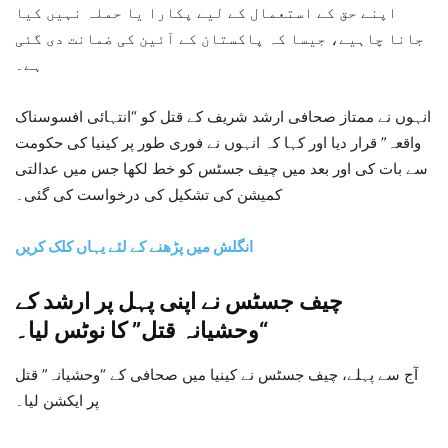
اپنے حق کے استعمال کے لیے پکارا یا حملہ نہیں کیا
جانا چاہیے، جیسا کہ پاکستان کے آئین کی ضمانت دی گئی
ہے۔
انہوں نے ممتاز صحافی ارشد شریف کے قتل کو “انتہائی افسوسناک
واقعہ” قرار دیا اور کہا کہ انہوں نے فوری طور پر کینیا کی حکومت
سے بات کی اور بعد میں چیف جسٹس کو خط لکھا جس میں عدالتی
کمیشن کی تشکیل کی درخواست کی گئی۔
انگلش میں پڑھنے کے لئے یہاں کلک کریں
چیف جسٹس نے اپنی پہل پر ارشد کے
“وحشیانہ قتل” کا نوٹس لیا۔
آج سے پہلے، چیف جسٹس نے کینیا میں صحافی کے “وحشیانہ” قتل
پر ایکشن لیا۔