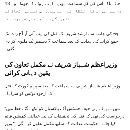
جائے تاکہ اس کی کل سماعت ہو، یہ کہتے ہوئے کہ چونکہ وہ 43
دن سے رپورٹ کا انتظار کر رہے ہیں، اس لیے صورتحال کو
سنجیدگی سے لینے کی ضرورت ہے۔
جج کی جانب سے ارشد شریف کے قتل کی ایف آئی آر آج رات تک
جمع کرانے کی ہدایت کے بعد سماعت 7 دسمبر تک ملتوی کر دی
گئی۔
وزیراعظم شہباز شریف نے مکمل تعاون کی
یقین دہانی کرائی
وزیر اعظم شہباز شریف نے سماعت کے بعد سپریم کورٹ کے قتل
کے ازخود نوٹس کو سراہا۔
“میں نے پہلے ہی چیف جسٹس آف پاکستان کو لکھے گئے خط میں
درخواست کی تھی کہ قتل کی تحقیقات کے لیے عدالتی کمیشن قائم
کیا جائے۔ حکومت عدالت کے ساتھ مکمل تعاون کرے گی۔” وزیر