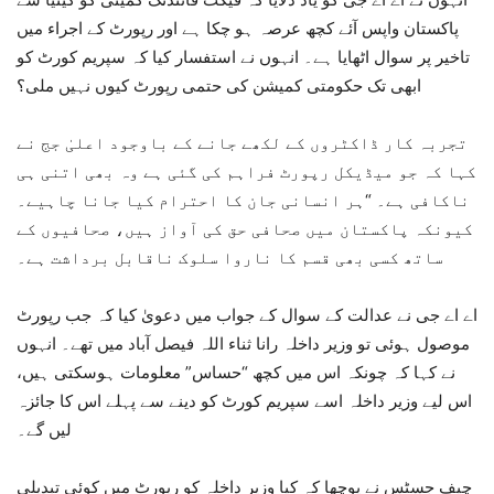
پاکستان واپس آئے کچھ عرصہ ہو چکا ہے اور رپورٹ کے اجراء میں
تاخیر پر سوال اٹھایا ہے۔ انہوں نے استفسار کیا کہ سپریم کورٹ کو
ابھی تک حکومتی کمیشن کی حتمی رپورٹ کیوں نہیں ملی؟
تجربہ کار ڈاکٹروں کے لکھے جانے کے باوجود اعلیٰ جج نے
کہا کہ جو میڈیکل رپورٹ فراہم کی گئی ہے وہ بھی اتنی ہی
ناکافی ہے۔ “ہر انسانی جان کا احترام کیا جانا چاہیے۔
کیونکہ پاکستان میں صحافی حق کی آواز ہیں، صحافیوں کے
ساتھ کسی بھی قسم کا ناروا سلوک ناقابل برداشت ہے۔
اے اے جی نے عدالت کے سوال کے جواب میں دعویٰ کیا کہ جب رپورٹ
موصول ہوئی تو وزیر داخلہ رانا ثناء اللہ فیصل آباد میں تھے۔ انہوں
نے کہا کہ چونکہ اس میں کچھ “حساس” معلومات ہوسکتی ہیں،
اس لیے وزیر داخلہ اسے سپریم کورٹ کو دینے سے پہلے اس کا جائزہ
لیں گے۔
چیف جسٹس نے پوچھا کہ کیا وزیر داخلہ کو رپورٹ میں کوئی تبدیلی