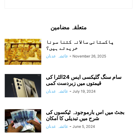
متعلقہ مضامین
پاکستانی سالانہ کتنا سونا
خریدتے ہیں؟
-
عائشہ عدنان
November 26, 2025
سام سنگ گلیکسی ایس 24الٹرا کی
قیمتوں میں زبردست کمی
-
عائشہ عدنان
July 19, 2024
بجٹ میں اس بارموجودہ ٹیکسوں کی
شرح میں تبدیلی کا امکان
-
عائشہ عدنان
June 5, 2024