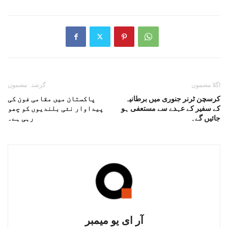
اگلا مضمون
گزشتہ مضمون
کرسچن ٹرنر جنوری میں برطانیہ
پاکستان میں مقامی فون کی
کے سفیر کے عہدے سے مستعفی ہو
پیداوار نئی بلندیوں کو چھو
جائیں گے۔
رہی ہے۔
آر ای یو میمبر