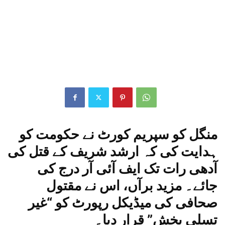
منگل کو سپریم کورٹ نے حکومت کو
ہدایت کی کہ ارشد شریف کے قتل کی
آدھی رات تک ایف آئی آر درج کی
جائے۔ مزید برآں، اس نے مقتول
صحافی کی میڈیکل رپورٹ کو “غیر
تسلی بخش” قرار دیا۔