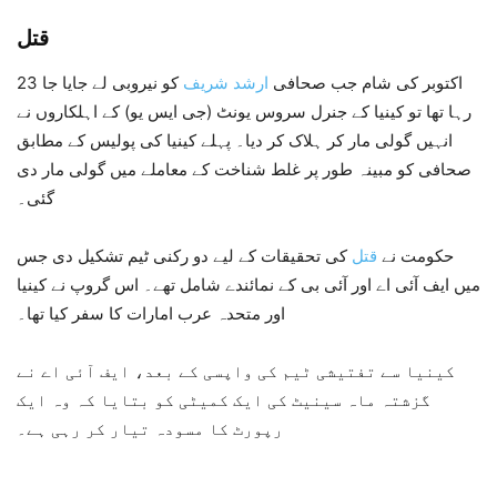
قتل
23 اکتوبر کی شام جب صحافی
ارشد شریف
کو نیروبی لے جایا جا
رہا تھا تو کینیا کے جنرل سروس یونٹ (جی ایس یو) کے اہلکاروں نے
انہیں گولی مار کر ہلاک کر دیا۔ پہلے کینیا کی پولیس کے مطابق
صحافی کو مبینہ طور پر غلط شناخت کے معاملے میں گولی مار دی
گئی۔
حکومت نے
قتل
کی تحقیقات کے لیے دو رکنی ٹیم تشکیل دی جس
میں ایف آئی اے اور آئی بی کے نمائندے شامل تھے۔ اس گروپ نے کینیا
اور متحدہ عرب امارات کا سفر کیا تھا۔
کینیا سے تفتیشی ٹیم کی واپسی کے بعد، ایف آئی اے نے
گزشتہ ماہ سینیٹ کی ایک کمیٹی کو بتایا کہ وہ ایک
رپورٹ کا مسودہ تیار کر رہی ہے۔