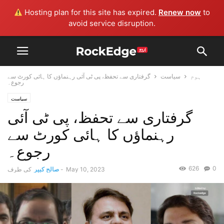
Hosting plan for this site has expired.
Renew now
to
avoid service disruption.
ہوم
سیاست
گرفتاری سے تحفظ، پی ٹی آئی رہنماؤں کا ہائی کورٹ سے
رجوع۔
سیاست
گرفتاری سے تحفظ، پی ٹی آئی
رہنماؤں کا ہائی کورٹ سے
رجوع۔
626
0
May 10, 2023
-
صالح کبیر
کی طرف