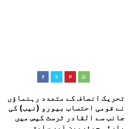
تحریک انصاف کے متعدد رہنماؤں
نے قومی احتساب بیورو (نیب) کی
جانب سے القادر ٹرسٹ کیس میں
پارٹی چیئرمین اور سابق