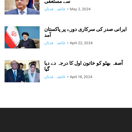
سے مستٰعفی
-
عائشہ عدنان
May 2, 2024
ایرانی صدر کی سرکاری دورے پر پاکستان
آمد
-
عائشہ عدنان
April 22, 2024
آصفہ بھٹو کو خاتون اول کا درجہ دے دیا
گیا
-
عائشہ عدنان
April 16, 2024