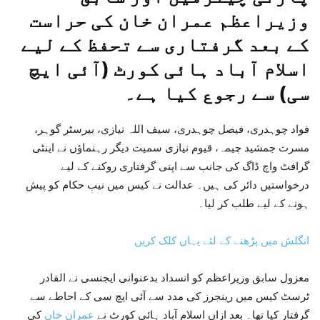
وزیراعظم عمران خان کی حراست
کے بعد گرفتاری سے تحفظ کے لیے
اسلام آباد ہائی کورٹ (آئی ایچ
سی) سے رجوع کیا ہے۔
فواد چوہدری، فیصل چوہدری، سیف اللہ نیازی، بیرسٹر گوہر،
مسرت جمشید چیمہ، قیوم نیازی سمیت دیگر رہنماؤں نے اینٹی
گرافٹ واچ ڈاگ کی جانب سے اپنی گرفتاری روکنے کے لیے
درخواستیں دائر کی ہیں۔ عدالت نے کیس میں نیب حکام کو پیش
ہونے کے لیے طلب کر لیا۔
انگلش میں پڑھنے کے لئے یہاں کلک کریں
معزول سابق وزیراعظم کو انسداد بدعنوانی ایجنسی نے القادر
ٹرسٹ کیس میں رینجرز کی مدد سے آئی ایچ سی کے احاطے سے
گرفتار کیا تھا۔ بعد ازاں اسلام آباد ہائی کورٹ نے
عمران خان
کی