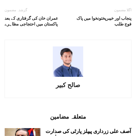
اگلا مضمون
گزشتہ مضمون
پنجاب اور خیبرپختونخوا میں پاک
عمران خان کی گرفتاری کے بعد
فوج طلب
پاکستان میں احتجاجی مظاہرے
صالح کبیر
متعلقہ مضامین
آصف علی زرداری پیپلز پارٹی کی صدارت