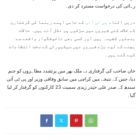
رہائی کی درخواست مسترد کر دی۔
دریں اثناء
پی ٹی آئی
کے حامی اپنے رہنما کی گرفتاری
کے خلاف کئی شہروں میں سڑکوں پر نکل آئے ہیں۔ حالات
بدستور کشیدہ ہیں اور کسی بھی ناخوشگوار واقعے سے
بچنے کے لیے بڑے شہروں میں سیکیورٹی کے سخت انتظامات
کیے گئے ہیں۔
خان صاحب کی گرفتاری نے ملک بھر میں پرتشدد مظاہروں کو جنم
دیا، جس کے نتیجے میں کراچی میں سابق وفاقی وزیر اور پی ٹی آئی
سندھ کے صدر علی حیدر زیدی سمیت 23 کارکنوں کو گرفتار کر لیا
گیا۔