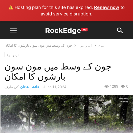
Hosting plan for this site has expired.
Renew now
to
avoid service disruption.
ہوم
آب و ہوا
جون کے وسط میں مون سون بارشوں کا امکان
آب و ہوا
جون کے وسط میں مون سون
بارشوں کا امکان
1289
0
June 11, 2024
-
عائشہ عدنان
کی طرف