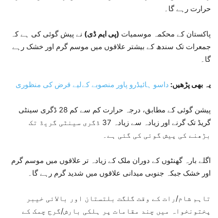
حرارت رہے گا۔
پاکستان کے محکمہ موسمیات
(پی ایم ڈی)
نے پیش گوئی کی ہے کہ
جمعرات تک سندھ کے بیشتر علاقوں میں موسم گرم اور خشک رہے
گا۔
یہ بھی پڑھیں:
داسو ہائیڈرو پاور منصوبے کےلیے قرض کی منظوری
پیشن گوئی کے مطابق، درجہ حرارت کم سے کم 28 ڈگری سینٹی
گریڈ تک گرنے اور زیادہ سے زیادہ 37 ڈگری سینٹی گریڈ تک
بڑھنے کی پیش گوئی کی گئی ہے۔
اگلے بارہ گھنٹوں کے دوران ملک کے زیادہ تر علاقوں میں موسم گرم
اور خشک جبکہ جنوبی میدانی علاقوں میں شدید گرم رہے گا۔
تاہم شام/رات کے وقت گلگت بلتستان اور بالائی خیبر
پختونخواہ میں چند مقامات پر ہلکی بارش/گرج چمک کے