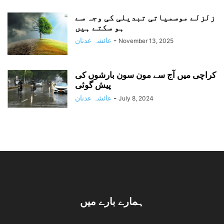
زلزلے موسمیاتی تبدیلی کی وجہ سے
ہو سکتے ہیں
-
عائشہ عدنان
November 13, 2025
کراچی میں آج سے مون سون بارشوں کی
پیش گوئی
-
عائشہ عدنان
July 8, 2024
ہمارے بارے میں