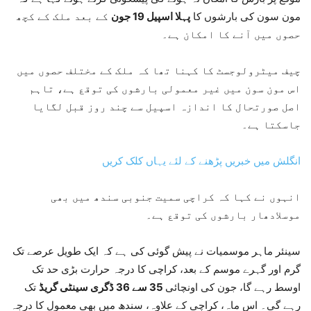
مون سون کی بارشوں کا
پہلا اسپیل 19 جون
کے بعد ملک کے کچھ
حصوں میں آنے کا امکان ہے۔
چیف میٹرولوجسٹ کا کہنا تھا کہ ملک کے مختلف حصوں میں
اس مون سون میں غیر معمولی بارشوں کی توقع ہے، تاہم
اصل صورتحال کا اندازہ اسپیل سے چند روز قبل لگایا
جاسکتا ہے۔
انگلش میں خبریں پڑھنے کے لئے یہاں کلک کریں
انہوں نے کہا کہ کراچی سمیت جنوبی سندھ میں بھی
موسلادھار بارشوں کی توقع ہے۔
سینئر ماہر موسمیات نے پیش گوئی کی ہے کہ ایک طویل عرصے تک
گرم اور گہرے موسم کے بعد، کراچی کا درجہ حرارت بڑی حد تک
اوسط رہے گا، جون کی اونچائی
35 سے 36 ڈگری سینٹی گریڈ
تک
رہے گی۔ اس ماہ، کراچی کے علاوہ، سندھ میں بھی معمول کا درجہ