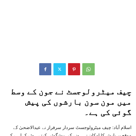
چیف میٹرولوجسٹ نے جون کے وسط
میں مون سون بارشوں کی پیش
گوئی کی ہے۔
اسلام آباد: چیف میٹرولوجسٹ سردار سرفراز نے عیدالاضحیٰ کے
موقع پر بارش کا امکان نہ ہونے کی پیشگوئی کرتے ہوئے کہا ہے کہ