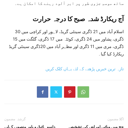
ساتھ موسم جزوی طور پر ابر آلود رہنے کا امکان ہے۔
آج ریکارڈ شدہ صبح کا درجہ حرارت
اسلام آباد میں 21 ڈگری سینٹی گریڈ، لاہور اور کراچی میں 30
ڈگری، پشاور میں 24 ڈگری، کوئٹہ میں 17 ڈگری، گلگت میں 15
ڈگری، مری میں 11 ڈگری اور مظہر آباد میں 20ڈگری سینٹی گریڈ
ریکارڈ کیا گیا۔
تازہ ترین خبریں پڑھنے کے لئے یہاں کلک کریں
اگلا مضمون
گزشتہ مضمون
حج میں وبائی امراض کی تشخیص
داسو ہائیڈرو پاور منصوبے کےلیے