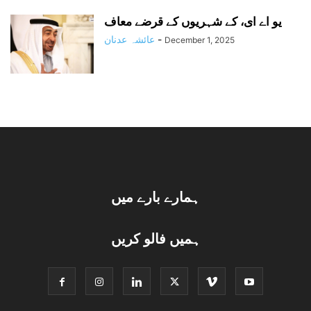
یو اے ای، کے شہریوں کے قرضے معاف
-
عائشہ عدنان
December 1, 2025
ہمارے بارے میں
ہمیں فالو کریں