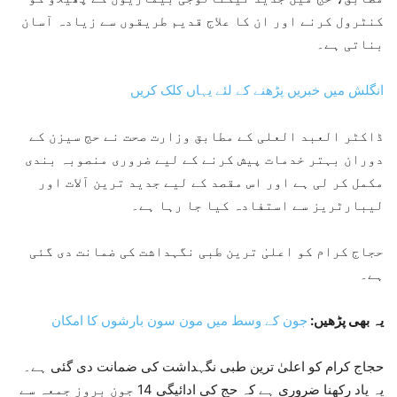
کنٹرول کرنے اور ان کا علاج قدیم طریقوں سے زیادہ آسان
بناتی ہے۔
انگلش میں خبریں پڑھنے کے لئے یہاں کلک کریں
ڈاکٹر العبد العلی کے مطابق وزارت صحت نے حج سیزن کے
دوران بہتر خدمات پیش کرنے کے لیے ضروری منصوبہ بندی
مکمل کر لی ہے اور اس مقصد کے لیے جدید ترین آلات اور
لیبارٹریز سے استفادہ کیا جا رہا ہے۔
حجاج کرام کو اعلیٰ ترین طبی نگہداشت کی ضمانت دی گئی
ہے۔
یہ بھی پڑھیں:
جون کے وسط میں مون سون بارشوں کا امکان
حجاج کرام کو اعلیٰ ترین طبی نگہداشت کی ضمانت دی گئی ہے۔
یہ یاد رکھنا ضروری ہے کہ حج کی ادائیگی 14 جون بروز جمعہ سے