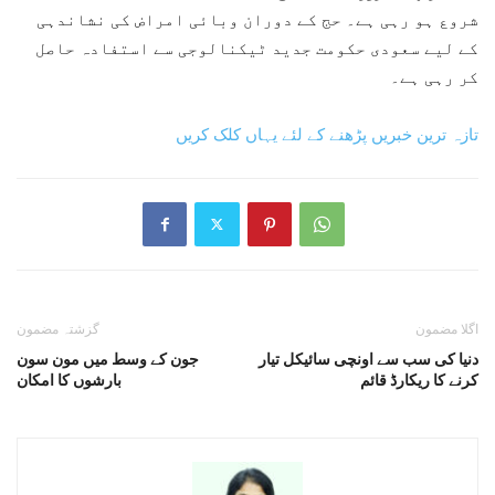
شروع ہو رہی ہے۔ حج کے دوران وبائی امراض کی نشاندہی
کے لیے سعودی حکومت جدید ٹیکنالوجی سے استفادہ حاصل
کر رہی ہے۔
تازہ ترین خبریں پڑھنے کے لئے یہاں کلک کریں
اگلا مضمون
گزشتہ مضمون
دنیا کی سب سے اونچی سائیکل تیار
جون کے وسط میں مون سون
کرنے کا ریکارڈ قائم
بارشوں کا امکان