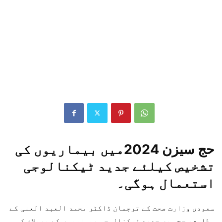
حج سیزن 2024میں بیماریوں کی
تشخیص کیلئے جدید ٹیکنالوجی
استعمال ہوگی۔
سعودی وزارت صحت کے ترجمان ڈاکٹر محمد العبد العلی کے
مطابق، حج میں جدید ٹیکنالوجی بیماریوں کے پھیلاؤ کو