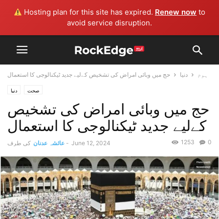
Hosting plan for this site has expired.
Renew now
to
avoid service disruption.
ہوم
دنیا
حج میں وبائی امراض کی تشخیص کےلیے جدید ٹیکنالوجی کا استعمال
صحت
دنیا
حج میں وبائی امراض کی تشخیص
کےلیے جدید ٹیکنالوجی کا استعمال
1253
0
June 12, 2024
-
عائشہ عدنان
کی طرف