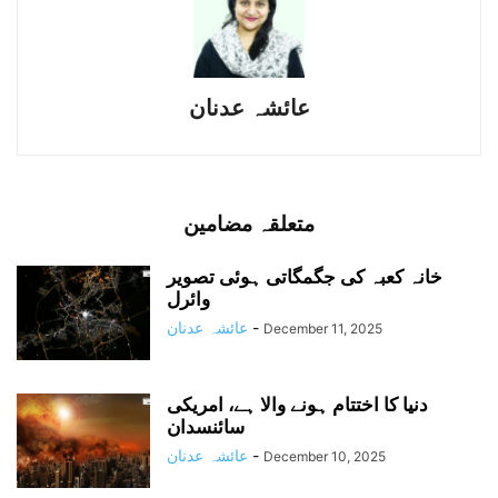
عائشہ عدنان
متعلقہ مضامین
خانہ کعبہ کی جگمگاتی ہوئی تصویر
وائرل
-
عائشہ عدنان
December 11, 2025
دنیا کا اختتام ہونے والا ہے، امریکی
سائنسدان
-
عائشہ عدنان
December 10, 2025